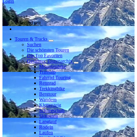
Login
Mitglied seit
Touren & Tracks
Suchen
Die schönsten Touren
Die Top Favoriten
Gesamtes Tourenarchiv
Mountainbike
Transalp
Fahrrad Touring
Rennrad
Trekkingbike
Bergtour
Wandern
Klettersteig
Schneeschuh
Skitouren
Langlauf
Rodeln
Laufen