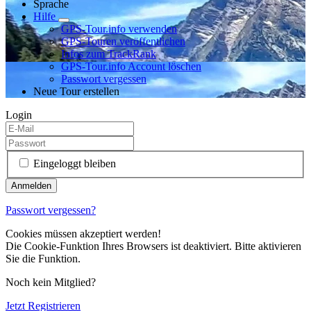
Sprache
Hilfe
GPS-Tour.info verwenden
GPS-Touren veröffentlichen
Infos zum TrackRank
GPS-Tour.info Account löschen
Passwort vergessen
Neue Tour erstellen
Login
Eingeloggt bleiben
Passwort vergessen?
Cookies müssen akzeptiert werden!
Die Cookie-Funktion Ihres Browsers ist deaktiviert. Bitte aktivieren
Sie die Funktion.
Noch kein Mitglied?
Jetzt Registrieren