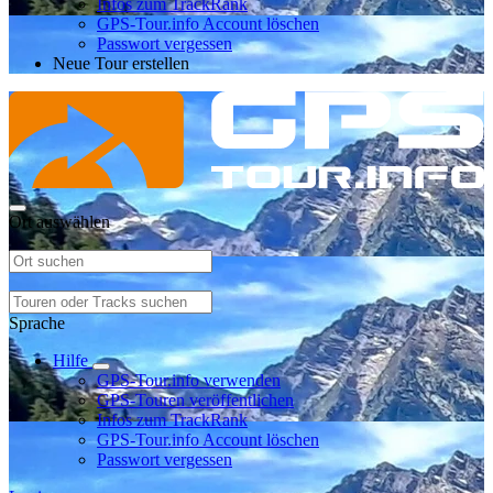
Infos zum TrackRank
GPS-Tour.info Account löschen
Passwort vergessen
Neue Tour erstellen
Ort auswählen
Sprache
Hilfe
GPS-Tour.info verwenden
GPS-Touren veröffentlichen
Infos zum TrackRank
GPS-Tour.info Account löschen
Passwort vergessen