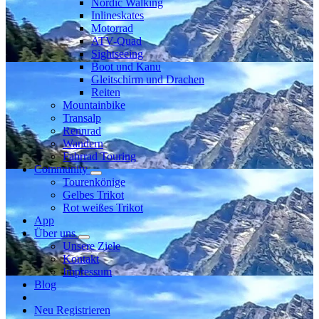
Nordic Walking
Inlineskates
Motorrad
ATV-Quad
Sightseeing
Boot und Kanu
Gleitschirm und Drachen
Reiten
Mountainbike
Transalp
Rennrad
Wandern
Fahrrad Touring
Community
Tourenkönige
Gelbes Trikot
Rot weißes Trikot
App
Über uns
Unsere Ziele
Kontakt
Impressum
Blog
Neu Registrieren