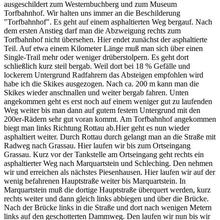
ausgeschildert zum Westernbuchberg und zum Museum
Torfbahnhof. Wir halten uns immer an die Beschilderung
"Torfbahnhof". Es geht auf einem asphaltierten Weg bergauf. Nach
dem ersten Anstieg darf man die Abzweigung rechts zum
Torfbahnhof nicht übersehen. Hier endet zunächst der asphaltierte
Teil. Auf etwa einem Kilometer Länge muß man sich über einen
Single-Trail mehr oder weniger drüberstolpern. Es geht dort
schließlich kurz steil bergab. Weil dort bei 18 % Gefälle und
lockerem Untergrund Radfahrern das Absteigen empfohlen wird
habe ich die Skikes ausgezogen. Nach ca. 200 m kann man die
Skikes wieder anschnallen und weiter bergab fahren. Unten
angekommen geht es erst noch auf einem weniger gut zu laufenden
Weg weiter bis man dann auf gutem festem Untergrund mit den
200er-Rädern sehr gut voran kommt. Am Torfbahnhof angekommen
biegt man links Richtung Rottau ab.Hier geht es nun wieder
asphaltiert weiter. Durch Rottau durch gelangt man an die Straße mit
Radweg nach Grassau. Hier laufen wir bis zum Ortseingang
Grassau. Kurz vor der Tankstelle am Ortseingang geht rechts ein
asphaltierter Weg nach Marquartstein und Schleching. Den nehmen
wir und erreichen als nächstes Piesenhausen. Hier laufen wir auf der
wenig befahrenen Hauptstraße weiter bis Marquartstein. In
Marquartstein muß die dortige Hauptstraße überquert werden, kurz
rechts weiter und dann gleich links abbiegen und über die Brücke.
Nach der Brücke links in die Straße und dort nach wenigen Metern
links auf den geschotterten Dammweg. Den laufen wir nun bis wir