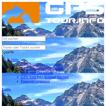
Ort auswählen
Sprache
Hilfe
GPS-Tour.info verwenden
GPS-Touren veröffentlichen
Infos zum TrackRank
GPS-Tour.info Account löschen
Passwort vergessen
Login