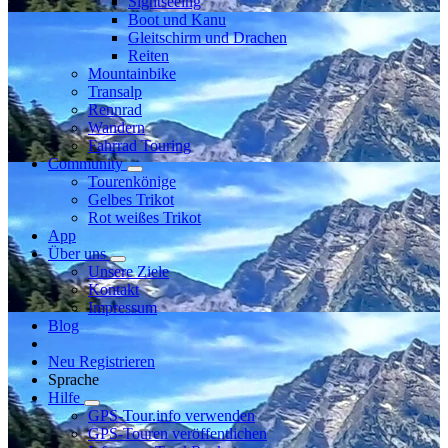
Sightseeing
Boot und Kanu
Gleitschirm und Drachen
Reiten
Mountainbike
Transalp
Rennrad
Wandern
Fahrrad Touring
Community
Tourenkönige
Gelbes Trikot
Rot weißes Trikot
App
Über uns
Unsere Ziele
Kontakt
Impressum
Blog
Neu Registrieren
Sprache
Hilfe
GPS-Tour.info verwenden
GPS-Touren veröffentlichen