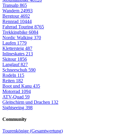
Transalp
865
Wandern
24993
Bergtour
4692
Rennrad
10444
Fahrrad Touring
8765
Trekkingbike
6084
Nordic Walking
370
Laufen
1779
Klettersteig
487
Inlineskates
213
Skitour
1856
Langlauf
827
Schneeschuh
590
Rodeln
115
Reiten
182
Boot und Kanu
435
Motorrad
1094
ATV-Quad
59
Gleitschirm und Drachen
132
Sightseeing
398
Community
Tourenkönige (Gesamtwertung)