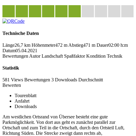
Technische Daten
Länge
26,7 km
Höhenmeter
472 m
Abstieg
471 m
Dauer
02:00 h:m
Datum
05.04.2021
Bewertungen
Autor
Landschaft
Spaßfaktor
Kondition
Technik
Statistik
581 Views
Bewertungen
3 Downloads
Durchschnitt
Bewerten
Tourenblatt
Anfahrt
Downloads
Am westlichen Ortsrand von Übersee besteht eine gute
Parkmöglichkeit. Von dort aus geht es zunächst parallel zur
Ortschaft und zum Teil in die Ortschaft, durch den Ortsteil Luft,
Richtung Süden. Die Strecke zweigt dann rechts ab,