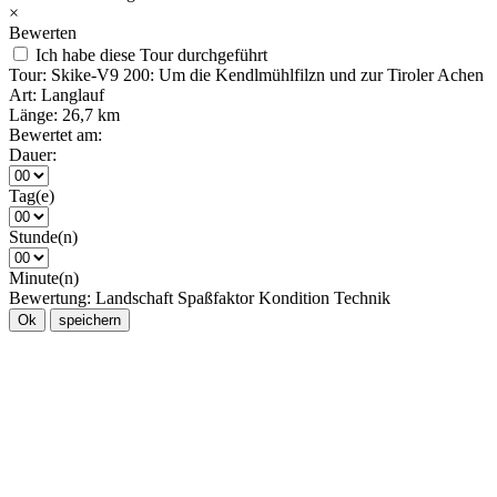
×
Bewerten
Ich habe diese Tour durchgeführt
Tour:
Skike-V9 200: Um die Kendlmühlfilzn und zur Tiroler Achen
Art:
Langlauf
Länge:
26,7 km
Bewertet am:
Dauer:
Tag(e)
Stunde(n)
Minute(n)
Bewertung:
Landschaft
Spaßfaktor
Kondition
Technik
Ok
speichern