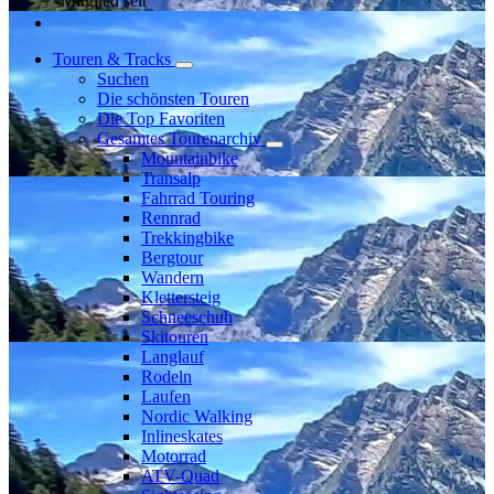
Mitglied seit
Touren & Tracks
Suchen
Die schönsten Touren
Die Top Favoriten
Gesamtes Tourenarchiv
Mountainbike
Transalp
Fahrrad Touring
Rennrad
Trekkingbike
Bergtour
Wandern
Klettersteig
Schneeschuh
Skitouren
Langlauf
Rodeln
Laufen
Nordic Walking
Inlineskates
Motorrad
ATV-Quad