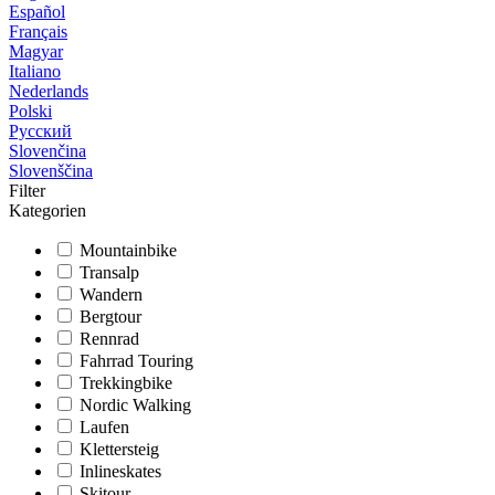
Español
Français
Magyar
Italiano
Nederlands
Polski
Русский
Slovenčina
Slovenščina
Filter
Kategorien
Mountainbike
Transalp
Wandern
Bergtour
Rennrad
Fahrrad Touring
Trekkingbike
Nordic Walking
Laufen
Klettersteig
Inlineskates
Skitour