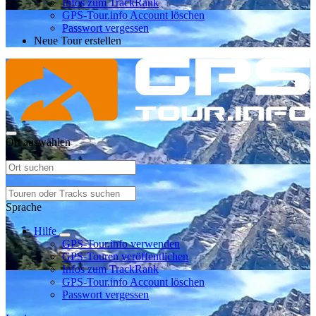
Infos zum TrackRank
GPS-Tour.info Account löschen
Passwort vergessen
Neue Tour erstellen
Ort auswählen
Sprache
Hilfe
GPS-Tour.info verwenden
GPS-Touren veröffentlichen
Infos zum TrackRank
GPS-Tour.info Account löschen
Passwort vergessen