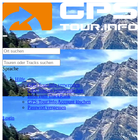
Ort auswählen
Sprache
Hilfe
GPS-Tour.info verwenden
GPS-Touren veröffentlichen
Infos zum TrackRank
GPS-Tour.info Account löschen
Passwort vergessen
Login