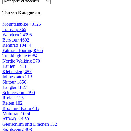
Touren Kategorien
Mountainbike
48125
Transalp
865
Wandern
24995
Bergtour
4692
Rennrad
10444
Fahrrad Touring
8765
Trekkingbike
6084
Nordic Walking
370
Laufen
1783
Klettersteig
487
Inlineskates
213
Skitour
1856
Langlauf
827
Schneeschuh
590
Rodeln
115
Reiten
182
Boot und Kanu
435
Motorrad
1094
ATV-Quad
59
Gleitschirm und Drachen
132
Sightseeing
398