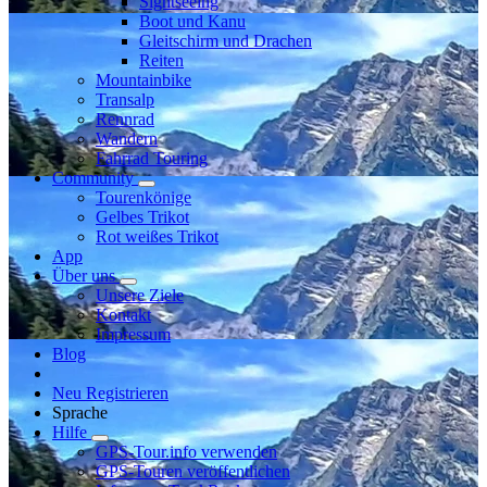
Sightseeing
Boot und Kanu
Gleitschirm und Drachen
Reiten
Mountainbike
Transalp
Rennrad
Wandern
Fahrrad Touring
Community
Tourenkönige
Gelbes Trikot
Rot weißes Trikot
App
Über uns
Unsere Ziele
Kontakt
Impressum
Blog
Neu Registrieren
Sprache
Hilfe
GPS-Tour.info verwenden
GPS-Touren veröffentlichen