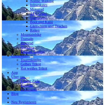
Nordic Walking
Inlineskates
Motorrad
ATV-Quad
Sightseeing
Boot und Kanu
Gleitschirm und Drachen
Reiten
Mountainbike
Transalp
Rennrad
Wandern
Fahrrad Touring
Community
Tourenkönige
Gelbes Trikot
Rot weißes Trikot
App
Über uns
Unsere Ziele
Kontakt
Impressum
Blog
Neu Registrieren