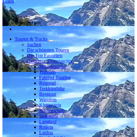
Login
Mitglied seit
Touren & Tracks
Suchen
Die schönsten Touren
Die Top Favoriten
Gesamtes Tourenarchiv
Mountainbike
Transalp
Fahrrad Touring
Rennrad
Trekkingbike
Bergtour
Wandern
Klettersteig
Schneeschuh
Skitouren
Langlauf
Rodeln
Laufen