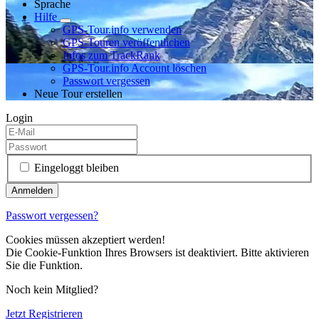
Sprache
Hilfe
GPS-Tour.info verwenden
GPS-Touren veröffentlichen
Infos zum TrackRank
GPS-Tour.info Account löschen
Passwort vergessen
Neue Tour erstellen
Login
Eingeloggt bleiben
Passwort vergessen?
Cookies müssen akzeptiert werden!
Die Cookie-Funktion Ihres Browsers ist deaktiviert. Bitte aktivieren
Sie die Funktion.
Noch kein Mitglied?
Jetzt Registrieren