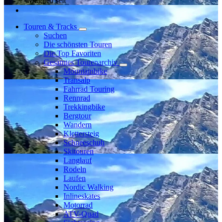
Mitglied seit
Touren & Tracks
Suchen
Die schönsten Touren
Die Top Favoriten
Gesamtes Tourenarchiv
Mountainbike
Transalp
Fahrrad Touring
Rennrad
Trekkingbike
Bergtour
Wandern
Klettersteig
Schneeschuh
Skitouren
Langlauf
Rodeln
Laufen
Nordic Walking
Inlineskates
Motorrad
ATV-Quad