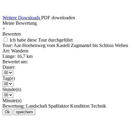
Weitere Downloads
PDF downloaden
Meine Bewertung
×
Bewerten
Ich habe diese Tour durchgeführt
Tour:
Aar-Hoehenweg vom Kastell Zugmantel bis Schloss Wehen
Art:
Wandern
Länge:
16,7 km
Bewertet am:
Dauer:
Tag(e)
Stunde(n)
Minute(n)
Bewertung:
Landschaft
Spaßfaktor
Kondition
Technik
Ok
speichern