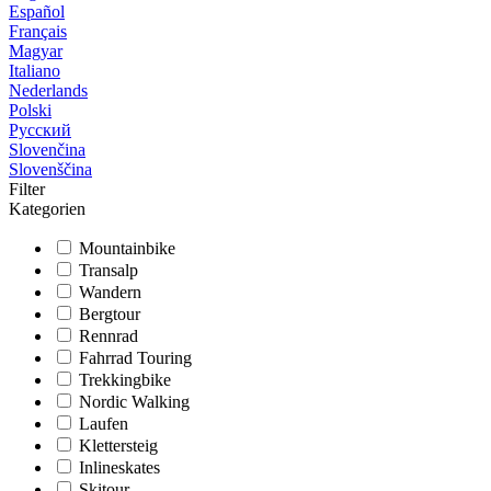
Español
Français
Magyar
Italiano
Nederlands
Polski
Русский
Slovenčina
Slovenščina
Filter
Kategorien
Mountainbike
Transalp
Wandern
Bergtour
Rennrad
Fahrrad Touring
Trekkingbike
Nordic Walking
Laufen
Klettersteig
Inlineskates
Skitour