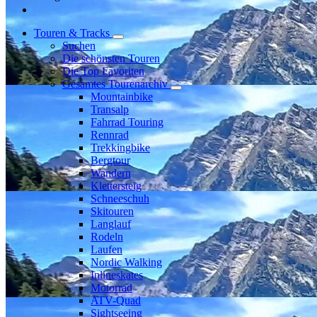
Touren & Tracks
Suchen
Die schönsten Touren
Die Top Favoriten
Gesamtes Tourenarchiv
Mountainbike
Transalp
Fahrrad Touring
Rennrad
Trekkingbike
Bergtour
Wandern
Klettersteig
Schneeschuh
Skitouren
Langlauf
Rodeln
Laufen
Nordic Walking
Inlineskates
Motorrad
ATV-Quad
Sightseeing