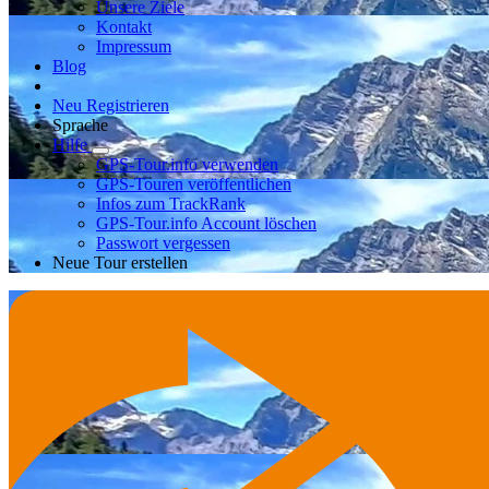
Unsere Ziele
Kontakt
Impressum
Blog
Neu Registrieren
Sprache
Hilfe
GPS-Tour.info verwenden
GPS-Touren veröffentlichen
Infos zum TrackRank
GPS-Tour.info Account löschen
Passwort vergessen
Neue Tour erstellen