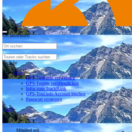
Ort auswählen
Sprache
Hilfe
GPS-Tour.info verwenden
GPS-Touren veröffentlichen
Infos zum TrackRank
GPS-Tour.info Account löschen
Passwort vergessen
Login
Mitglied seit