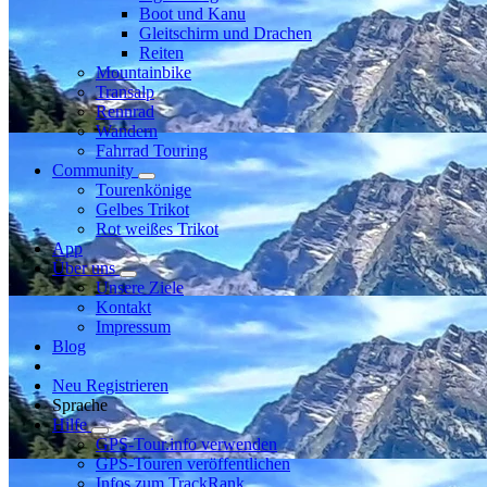
Boot und Kanu
Gleitschirm und Drachen
Reiten
Mountainbike
Transalp
Rennrad
Wandern
Fahrrad Touring
Community
Tourenkönige
Gelbes Trikot
Rot weißes Trikot
App
Über uns
Unsere Ziele
Kontakt
Impressum
Blog
Neu Registrieren
Sprache
Hilfe
GPS-Tour.info verwenden
GPS-Touren veröffentlichen
Infos zum TrackRank