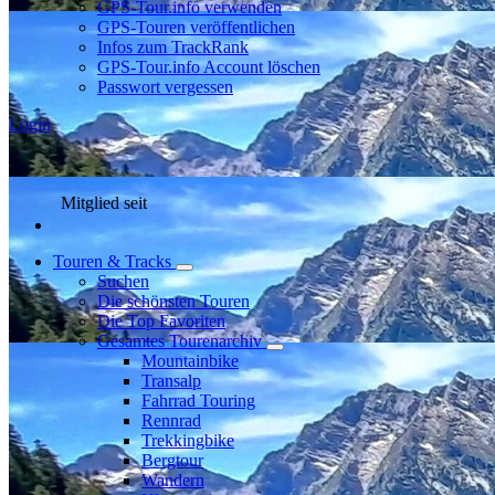
GPS-Tour.info verwenden
GPS-Touren veröffentlichen
Infos zum TrackRank
GPS-Tour.info Account löschen
Passwort vergessen
Login
Mitglied seit
Touren & Tracks
Suchen
Die schönsten Touren
Die Top Favoriten
Gesamtes Tourenarchiv
Mountainbike
Transalp
Fahrrad Touring
Rennrad
Trekkingbike
Bergtour
Wandern