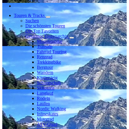
Mitglied seit
Touren & Tracks
Suchen
Die schönsten Touren
Die Top Favoriten
Gesamtes Tourenarchiv
Mountainbike
Transalp
Fahrrad Touring
Rennrad
Trekkingbike
Bergtour
Wandern
Klettersteig
Schneeschuh
Skitouren
Langlauf
Rodeln
Laufen
Nordic Walking
Inlineskates
Motorrad
ATV-Quad