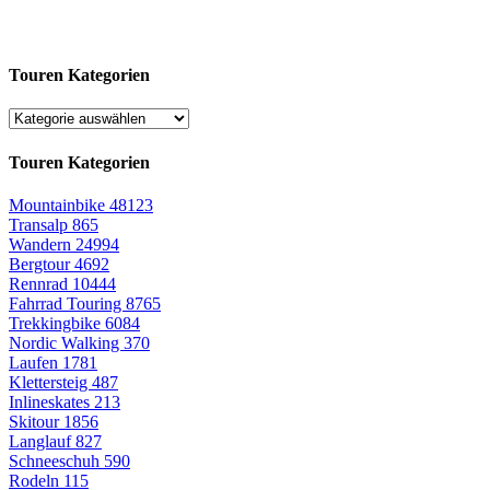
Touren Kategorien
Touren Kategorien
Mountainbike
48123
Transalp
865
Wandern
24994
Bergtour
4692
Rennrad
10444
Fahrrad Touring
8765
Trekkingbike
6084
Nordic Walking
370
Laufen
1781
Klettersteig
487
Inlineskates
213
Skitour
1856
Langlauf
827
Schneeschuh
590
Rodeln
115