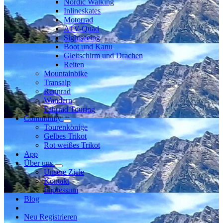
Nordic Walking
Inlineskates
Motorrad
ATV-Quad
Sightseeing
Boot und Kanu
Gleitschirm und Drachen
Reiten
Mountainbike
Transalp
Rennrad
Wandern
Fahrrad Touring
Community
Tourenkönige
Gelbes Trikot
Rot weißes Trikot
App
Über uns
Unsere Ziele
Kontakt
Impressum
Blog
Neu Registrieren