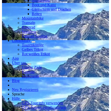
Sightseeing
Boot und Kanu
Gleitschirm und Drachen
Reiten
Mountainbike
Transalp
Rennrad
Wandern
Fahrrad Touring
Community
Tourenkönige
Gelbes Trikot
Rot weißes Trikot
App
Über uns
Unsere Ziele
Kontakt
Impressum
Blog
Neu Registrieren
Sprache
Hilfe
GPS-Tour.info verwenden
GPS-Touren veröffentlichen