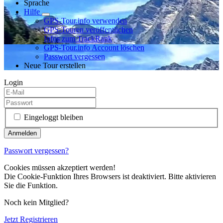
Sprache
Hilfe
GPS-Tour.info verwenden
GPS-Touren veröffentlichen
Infos zum TrackRank
GPS-Tour.info Account löschen
Passwort vergessen
Neue Tour erstellen
Login
Eingeloggt bleiben
Passwort vergessen?
Cookies müssen akzeptiert werden!
Die Cookie-Funktion Ihres Browsers ist deaktiviert. Bitte aktivieren
Sie die Funktion.
Noch kein Mitglied?
Jetzt Registrieren