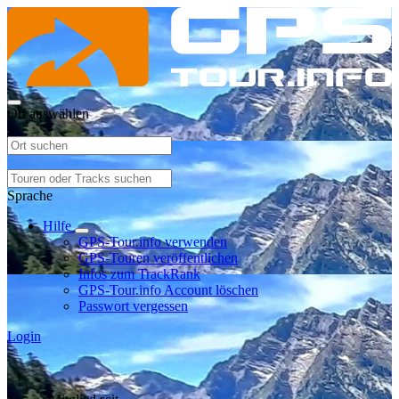
Ort auswählen
Sprache
Hilfe
GPS-Tour.info verwenden
GPS-Touren veröffentlichen
Infos zum TrackRank
GPS-Tour.info Account löschen
Passwort vergessen
Login