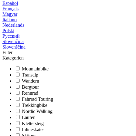
Español
Français
Magyar
Italiano
Nederlands
Polski
Русский
Slovenčina
Slovenščina
Filter
Kategorien
Mountainbike
Transalp
Wandern
Bergtour
Rennrad
Fahrrad Touring
Trekkingbike
Nordic Walking
Laufen
Klettersteig
Inlineskates
Skitour