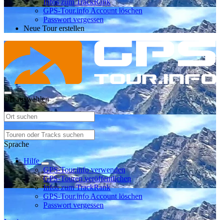
Infos zum TrackRank
GPS-Tour.info Account löschen
Passwort vergessen
Neue Tour erstellen
Ort auswählen
Sprache
Hilfe
GPS-Tour.info verwenden
GPS-Touren veröffentlichen
Infos zum TrackRank
GPS-Tour.info Account löschen
Passwort vergessen