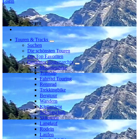
Login
Mitglied seit
Touren & Tracks
Suchen
Die schönsten Touren
Die Top Favoriten
Gesamtes Tourenarchiv
Mountainbike
Transalp
Fahrrad Touring
Rennrad
Trekkingbike
Bergtour
Wandern
Klettersteig
Schneeschuh
Skitouren
Langlauf
Rodeln
Laufen