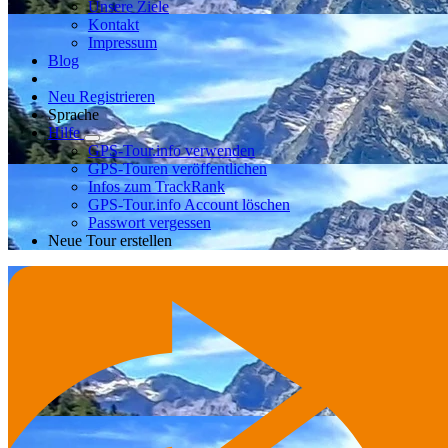
Unsere Ziele
Kontakt
Impressum
Blog
Neu Registrieren
Sprache
Hilfe
GPS-Tour.info verwenden
GPS-Touren veröffentlichen
Infos zum TrackRank
GPS-Tour.info Account löschen
Passwort vergessen
Neue Tour erstellen