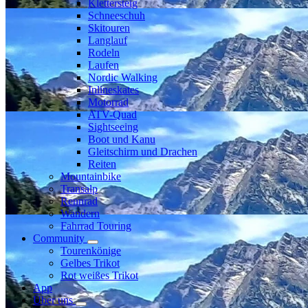
Klettersteig
Schneeschuh
Skitouren
Langlauf
Rodeln
Laufen
Nordic Walking
Inlineskates
Motorrad
ATV-Quad
Sightseeing
Boot und Kanu
Gleitschirm und Drachen
Reiten
Mountainbike
Transalp
Rennrad
Wandern
Fahrrad Touring
Community
Tourenkönige
Gelbes Trikot
Rot weißes Trikot
App
Über uns