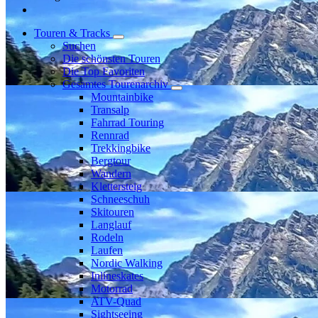
Touren & Tracks
Suchen
Die schönsten Touren
Die Top Favoriten
Gesamtes Tourenarchiv
Mountainbike
Transalp
Fahrrad Touring
Rennrad
Trekkingbike
Bergtour
Wandern
Klettersteig
Schneeschuh
Skitouren
Langlauf
Rodeln
Laufen
Nordic Walking
Inlineskates
Motorrad
ATV-Quad
Sightseeing