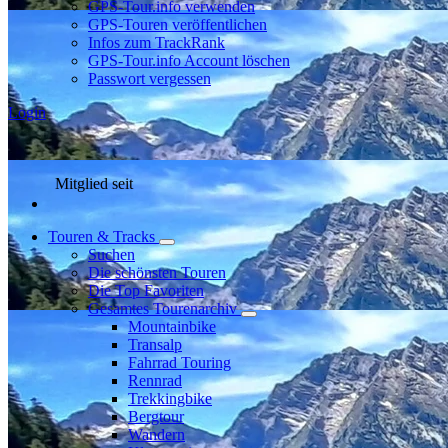
GPS-Tour.info verwenden
GPS-Touren veröffentlichen
Infos zum TrackRank
GPS-Tour.info Account löschen
Passwort vergessen
Login
Mitglied seit
Touren & Tracks
Suchen
Die schönsten Touren
Die Top Favoriten
Gesamtes Tourenarchiv
Mountainbike
Transalp
Fahrrad Touring
Rennrad
Trekkingbike
Bergtour
Wandern