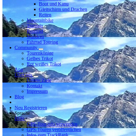
Boot und Kanu
Gleitschirm und Drachen
Reiten
Mountainbike
Transalp
Rennrad
Wandern
Fahrrad Touring
Community
Tourenkönige
Gelbes Trikot
Rot weißes Trikot
App
Über uns
Unsere Ziele
Kontakt
Impressum
Blog
Neu Registrieren
Sprache
Hilfe
GPS-Tour.info verwenden
GPS-Touren veröffentlichen
Infos zum TrackRank