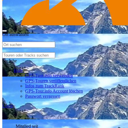
Ort auswählen
Sprache
Hilfe
GPS-Tour.info verwenden
GPS-Touren veröffentlichen
Infos zum TrackRank
GPS-Tour.info Account löschen
Passwort vergessen
Login
Mitglied seit