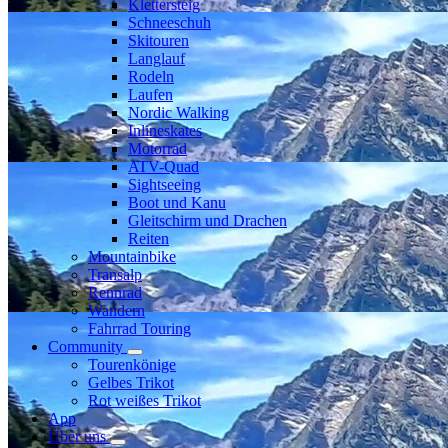
Klettersteig
Schneeschuh
Skitouren
Langlauf
Rodeln
Laufen
Nordic Walking
Inlineskates
Motorrad
ATV-Quad
Sightseeing
Boot und Kanu
Gleitschirm und Drachen
Reiten
Mountainbike
Transalp
Rennrad
Wandern
Fahrrad Touring
Community
Tourenkönige
Gelbes Trikot
Rot weißes Trikot
App
Über uns