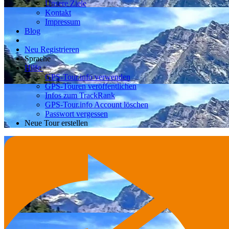
Unsere Ziele
Kontakt
Impressum
Blog
Neu Registrieren
Sprache
Hilfe
GPS-Tour.info verwenden
GPS-Touren veröffentlichen
Infos zum TrackRank
GPS-Tour.info Account löschen
Passwort vergessen
Neue Tour erstellen