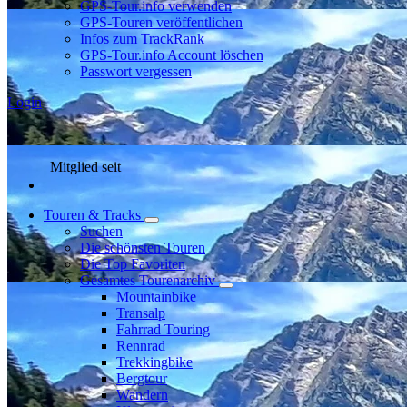
GPS-Tour.info verwenden
GPS-Touren veröffentlichen
Infos zum TrackRank
GPS-Tour.info Account löschen
Passwort vergessen
Login
Mitglied seit
Touren & Tracks
Suchen
Die schönsten Touren
Die Top Favoriten
Gesamtes Tourenarchiv
Mountainbike
Transalp
Fahrrad Touring
Rennrad
Trekkingbike
Bergtour
Wandern