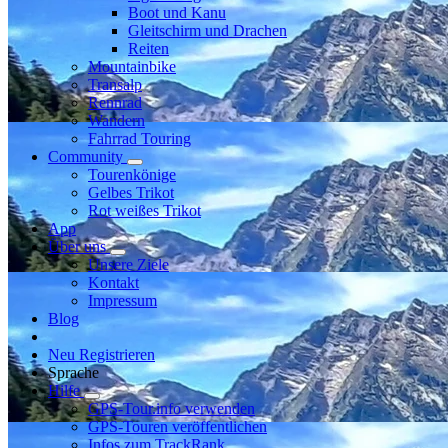
Boot und Kanu
Gleitschirm und Drachen
Reiten
Mountainbike
Transalp
Rennrad
Wandern
Fahrrad Touring
Community
Tourenkönige
Gelbes Trikot
Rot weißes Trikot
App
Über uns
Unsere Ziele
Kontakt
Impressum
Blog
Neu Registrieren
Sprache
Hilfe
GPS-Tour.info verwenden
GPS-Touren veröffentlichen
Infos zum TrackRank