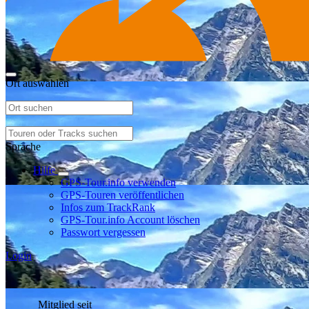
Ort auswählen
Sprache
Hilfe
GPS-Tour.info verwenden
GPS-Touren veröffentlichen
Infos zum TrackRank
GPS-Tour.info Account löschen
Passwort vergessen
Login
Mitglied seit