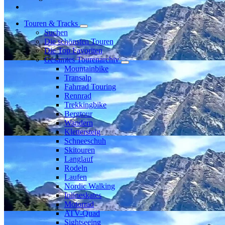
Touren & Tracks
Suchen
Die schönsten Touren
Die Top Favoriten
Gesamtes Tourenarchiv
Mountainbike
Transalp
Fahrrad Touring
Rennrad
Trekkingbike
Bergtour
Wandern
Klettersteig
Schneeschuh
Skitouren
Langlauf
Rodeln
Laufen
Nordic Walking
Inlineskates
Motorrad
ATV-Quad
Sightseeing