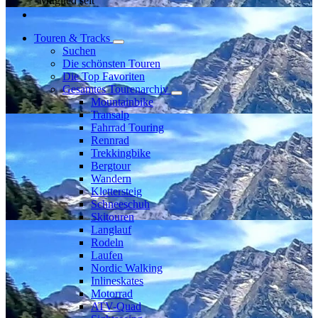
Mitglied seit
Touren & Tracks
Suchen
Die schönsten Touren
Die Top Favoriten
Gesamtes Tourenarchiv
Mountainbike
Transalp
Fahrrad Touring
Rennrad
Trekkingbike
Bergtour
Wandern
Klettersteig
Schneeschuh
Skitouren
Langlauf
Rodeln
Laufen
Nordic Walking
Inlineskates
Motorrad
ATV-Quad