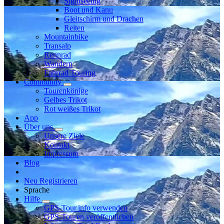
Sightseeing
Boot und Kanu
Gleitschirm und Drachen
Reiten
Mountainbike
Transalp
Rennrad
Wandern
Fahrrad Touring
Community
Tourenkönige
Gelbes Trikot
Rot weißes Trikot
App
Über uns
Unsere Ziele
Kontakt
Impressum
Blog
Neu Registrieren
Sprache
Hilfe
GPS-Tour.info verwenden
GPS-Touren veröffentlichen