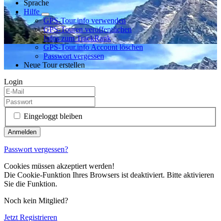
Sprache
Hilfe
GPS-Tour.info verwenden
GPS-Touren veröffentlichen
Infos zum TrackRank
GPS-Tour.info Account löschen
Passwort vergessen
Neue Tour erstellen
Login
Eingeloggt bleiben
Passwort vergessen?
Cookies müssen akzeptiert werden!
Die Cookie-Funktion Ihres Browsers ist deaktiviert. Bitte aktivieren
Sie die Funktion.
Noch kein Mitglied?
Jetzt Registrieren