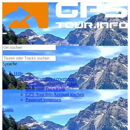
Ort auswählen
Sprache
Hilfe
GPS-Tour.info verwenden
GPS-Touren veröffentlichen
Infos zum TrackRank
GPS-Tour.info Account löschen
Passwort vergessen
Login