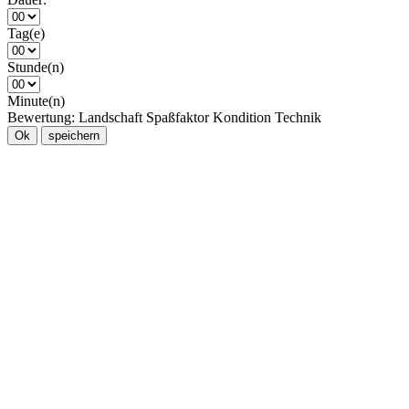
Tag(e)
Stunde(n)
Minute(n)
Bewertung:
Landschaft
Spaßfaktor
Kondition
Technik
Ok
speichern