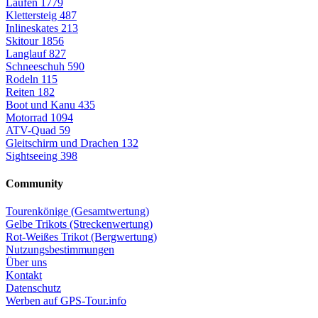
Laufen
1779
Klettersteig
487
Inlineskates
213
Skitour
1856
Langlauf
827
Schneeschuh
590
Rodeln
115
Reiten
182
Boot und Kanu
435
Motorrad
1094
ATV-Quad
59
Gleitschirm und Drachen
132
Sightseeing
398
Community
Tourenkönige (Gesamtwertung)
Gelbe Trikots (Streckenwertung)
Rot-Weißes Trikot (Bergwertung)
Nutzungsbestimmungen
Über uns
Kontakt
Datenschutz
Werben auf GPS-Tour.info