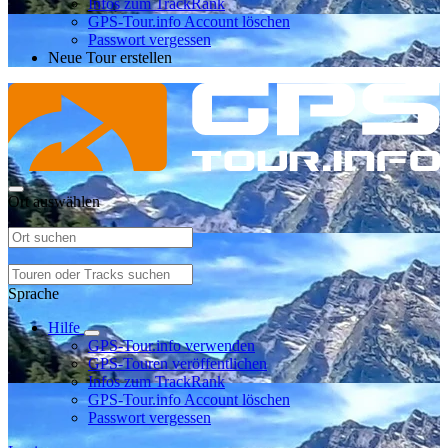
Infos zum TrackRank
GPS-Tour.info Account löschen
Passwort vergessen
Neue Tour erstellen
Ort auswählen
Sprache
Hilfe
GPS-Tour.info verwenden
GPS-Touren veröffentlichen
Infos zum TrackRank
GPS-Tour.info Account löschen
Passwort vergessen