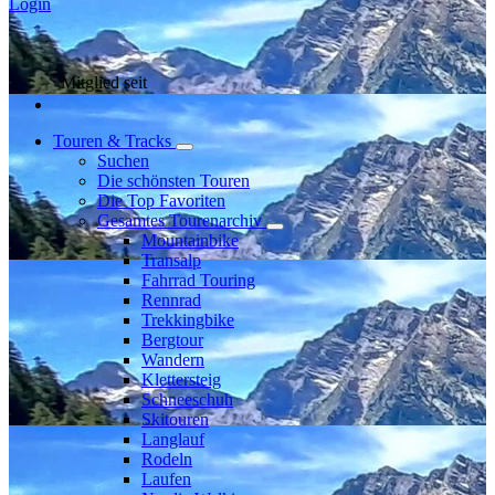
Login
Mitglied seit
Touren & Tracks
Suchen
Die schönsten Touren
Die Top Favoriten
Gesamtes Tourenarchiv
Mountainbike
Transalp
Fahrrad Touring
Rennrad
Trekkingbike
Bergtour
Wandern
Klettersteig
Schneeschuh
Skitouren
Langlauf
Rodeln
Laufen