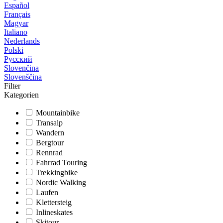
Español
Français
Magyar
Italiano
Nederlands
Polski
Русский
Slovenčina
Slovenščina
Filter
Kategorien
Mountainbike
Transalp
Wandern
Bergtour
Rennrad
Fahrrad Touring
Trekkingbike
Nordic Walking
Laufen
Klettersteig
Inlineskates
Skitour