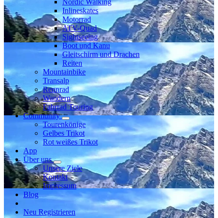
Nordic Walking
Inlineskates
Motorrad
ATV-Quad
Sightseeing
Boot und Kanu
Gleitschirm und Drachen
Reiten
Mountainbike
Transalp
Rennrad
Wandern
Fahrrad Touring
Community
Tourenkönige
Gelbes Trikot
Rot weißes Trikot
App
Über uns
Unsere Ziele
Kontakt
Impressum
Blog
Neu Registrieren