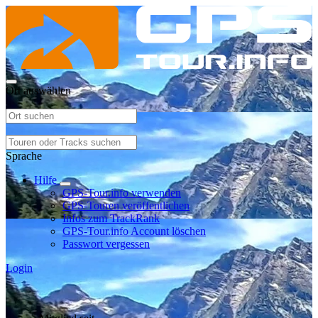
Ort auswählen
Sprache
Hilfe
GPS-Tour.info verwenden
GPS-Touren veröffentlichen
Infos zum TrackRank
GPS-Tour.info Account löschen
Passwort vergessen
Login