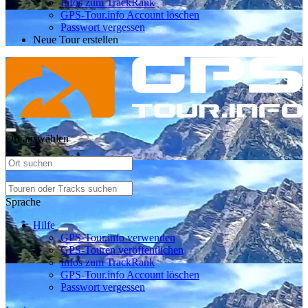
Infos zum TrackRank
GPS-Tour.info Account löschen
Passwort vergessen
Neue Tour erstellen
Ort auswählen
Sprache
Hilfe
GPS-Tour.info verwenden
GPS-Touren veröffentlichen
Infos zum TrackRank
GPS-Tour.info Account löschen
Passwort vergessen