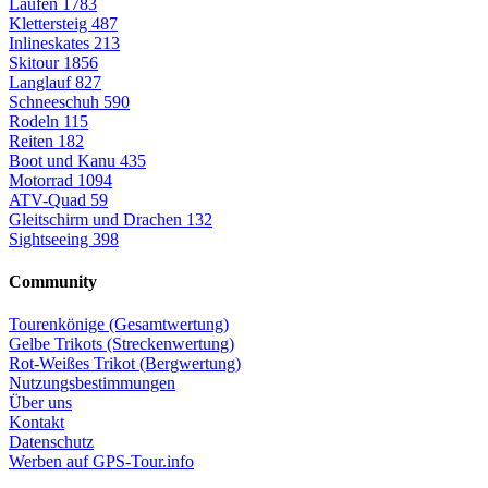
Laufen
1783
Klettersteig
487
Inlineskates
213
Skitour
1856
Langlauf
827
Schneeschuh
590
Rodeln
115
Reiten
182
Boot und Kanu
435
Motorrad
1094
ATV-Quad
59
Gleitschirm und Drachen
132
Sightseeing
398
Community
Tourenkönige (Gesamtwertung)
Gelbe Trikots (Streckenwertung)
Rot-Weißes Trikot (Bergwertung)
Nutzungsbestimmungen
Über uns
Kontakt
Datenschutz
Werben auf GPS-Tour.info