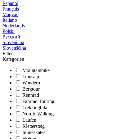
Español
Français
Magyar
Italiano
Nederlands
Polski
Русский
Slovenčina
Slovenščina
Filter
Kategorien
Mountainbike
Transalp
Wandern
Bergtour
Rennrad
Fahrrad Touring
Trekkingbike
Nordic Walking
Laufen
Klettersteig
Inlineskates
Skitour