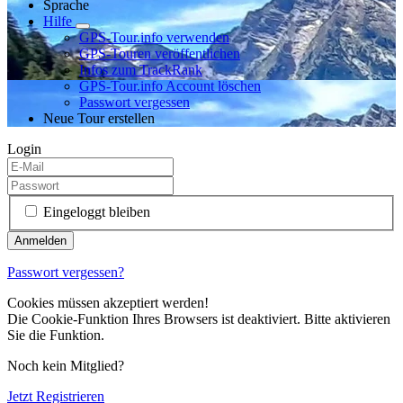
Sprache
Hilfe
GPS-Tour.info verwenden
GPS-Touren veröffentlichen
Infos zum TrackRank
GPS-Tour.info Account löschen
Passwort vergessen
Neue Tour erstellen
Login
Eingeloggt bleiben
Passwort vergessen?
Cookies müssen akzeptiert werden!
Die Cookie-Funktion Ihres Browsers ist deaktiviert. Bitte aktivieren
Sie die Funktion.
Noch kein Mitglied?
Jetzt Registrieren