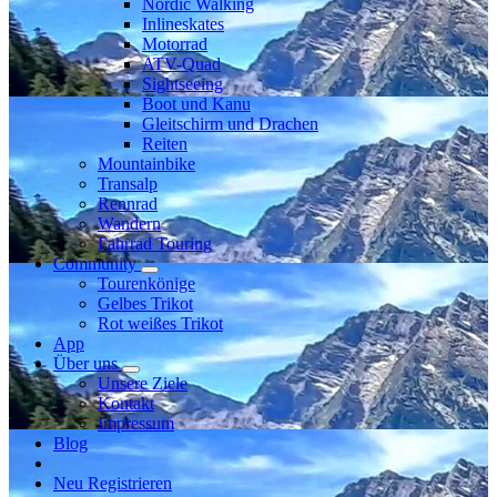
Nordic Walking
Inlineskates
Motorrad
ATV-Quad
Sightseeing
Boot und Kanu
Gleitschirm und Drachen
Reiten
Mountainbike
Transalp
Rennrad
Wandern
Fahrrad Touring
Community
Tourenkönige
Gelbes Trikot
Rot weißes Trikot
App
Über uns
Unsere Ziele
Kontakt
Impressum
Blog
Neu Registrieren