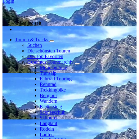
Login
Mitglied seit
Touren & Tracks
Suchen
Die schönsten Touren
Die Top Favoriten
Gesamtes Tourenarchiv
Mountainbike
Transalp
Fahrrad Touring
Rennrad
Trekkingbike
Bergtour
Wandern
Klettersteig
Schneeschuh
Skitouren
Langlauf
Rodeln
Laufen