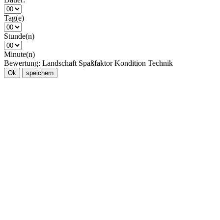
Tag(e)
Stunde(n)
Minute(n)
Bewertung:
Landschaft
Spaßfaktor
Kondition
Technik
Ok
speichern