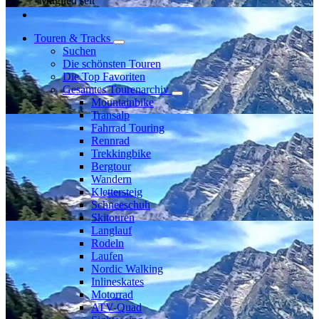
Mitglied seit
Touren & Tracks
Suchen
Die schönsten Touren
Die Top Favoriten
Gesamtes Tourenarchiv
Mountainbike
Transalp
Fahrrad Touring
Rennrad
Trekkingbike
Bergtour
Wandern
Klettersteig
Schneeschuh
Skitouren
Langlauf
Rodeln
Laufen
Nordic Walking
Inlineskates
Motorrad
ATV-Quad