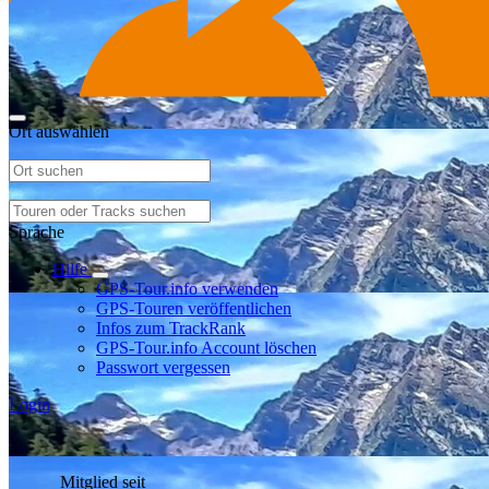
Ort auswählen
Sprache
Hilfe
GPS-Tour.info verwenden
GPS-Touren veröffentlichen
Infos zum TrackRank
GPS-Tour.info Account löschen
Passwort vergessen
Login
Mitglied seit