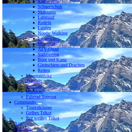
Klettersteig
Schneeschuh
Skitouren
Langlauf
Rodeln
Laufen
Nordic Walking
Inlineskates
Motorrad
ATV-Quad
Sightseeing
Boot und Kanu
Gleitschirm und Drachen
Reiten
Mountainbike
Transalp
Rennrad
Wandern
Fahrrad Touring
Community
Tourenkönige
Gelbes Trikot
Rot weißes Trikot
App
Über uns