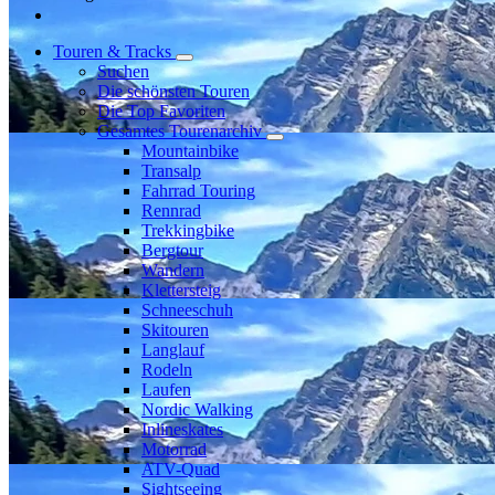
Touren & Tracks
Suchen
Die schönsten Touren
Die Top Favoriten
Gesamtes Tourenarchiv
Mountainbike
Transalp
Fahrrad Touring
Rennrad
Trekkingbike
Bergtour
Wandern
Klettersteig
Schneeschuh
Skitouren
Langlauf
Rodeln
Laufen
Nordic Walking
Inlineskates
Motorrad
ATV-Quad
Sightseeing