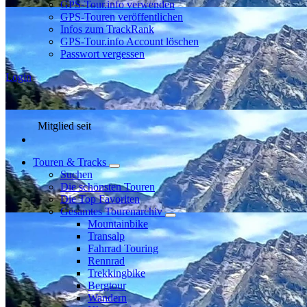
GPS-Tour.info verwenden
GPS-Touren veröffentlichen
Infos zum TrackRank
GPS-Tour.info Account löschen
Passwort vergessen
Login
Mitglied seit
Touren & Tracks
Suchen
Die schönsten Touren
Die Top Favoriten
Gesamtes Tourenarchiv
Mountainbike
Transalp
Fahrrad Touring
Rennrad
Trekkingbike
Bergtour
Wandern