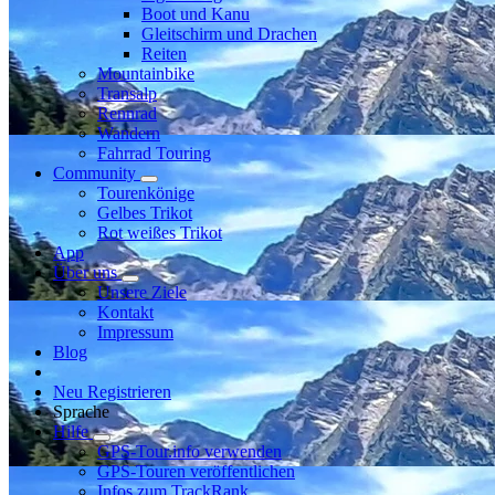
Boot und Kanu
Gleitschirm und Drachen
Reiten
Mountainbike
Transalp
Rennrad
Wandern
Fahrrad Touring
Community
Tourenkönige
Gelbes Trikot
Rot weißes Trikot
App
Über uns
Unsere Ziele
Kontakt
Impressum
Blog
Neu Registrieren
Sprache
Hilfe
GPS-Tour.info verwenden
GPS-Touren veröffentlichen
Infos zum TrackRank