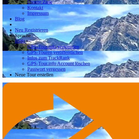
Unsere Ziele
Kontakt
Impressum
Blog
Neu Registrieren
Sprache
Hilfe
GPS-Tour.info verwenden
GPS-Touren veröffentlichen
Infos zum TrackRank
GPS-Tour.info Account löschen
Passwort vergessen
Neue Tour erstellen