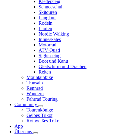
Klettersteig
Schneeschuh
Skitouren
Langlauf
Rodeln
Laufen
Nordic Walking
Inlineskates
Motorrad
ATV-Quad
Sightseeing
Boot und Kanu
Gleitschirm und Drachen
Reiten
Mountainbike
Transalp
Rennrad
Wandern
Fahrrad Touring
Community
Tourenkönige
Gelbes Trikot
Rot weißes Trikot
App
Über uns