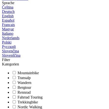
Sprache
Čeština
Deutsch
English
Español
Français
Magyar
Italiano
Nederlands
Polski
Русский
Slovenčina
Slovenščina
Filter
Kategorien
Mountainbike
Transalp
Wandern
Bergtour
Rennrad
Fahrrad Touring
Trekkingbike
Nordic Walking