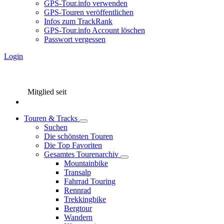
GPS-Tour.info verwenden
GPS-Touren veröffentlichen
Infos zum TrackRank
GPS-Tour.info Account löschen
Passwort vergessen
Login
Mitglied seit
Touren & Tracks
Suchen
Die schönsten Touren
Die Top Favoriten
Gesamtes Tourenarchiv
Mountainbike
Transalp
Fahrrad Touring
Rennrad
Trekkingbike
Bergtour
Wandern