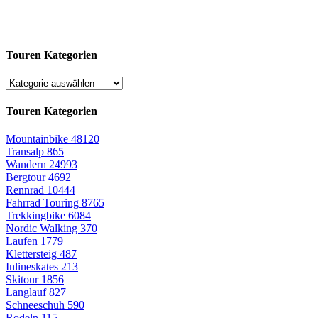
Touren Kategorien
Touren Kategorien
Mountainbike
48120
Transalp
865
Wandern
24993
Bergtour
4692
Rennrad
10444
Fahrrad Touring
8765
Trekkingbike
6084
Nordic Walking
370
Laufen
1779
Klettersteig
487
Inlineskates
213
Skitour
1856
Langlauf
827
Schneeschuh
590
Rodeln
115