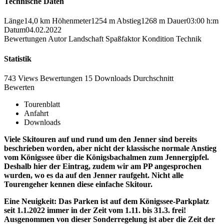
Technische Daten
Länge
14,0 km
Höhenmeter
1254 m
Abstieg
1268 m
Dauer
03:00 h:m
Datum
04.02.2022
Bewertungen
Autor
Landschaft
Spaßfaktor
Kondition
Technik
Statistik
743 Views
Bewertungen
15 Downloads
Durchschnitt
Bewerten
Tourenblatt
Anfahrt
Downloads
Viele Skitouren auf und rund um den Jenner sind bereits
beschrieben worden, aber nicht der klassische normale Anstieg
vom Königssee über die Königsbachalmen zum Jennergipfel.
Deshalb hier der Eintrag, zudem wir am PP angesprochen
wurden, wo es da auf den Jenner raufgeht. Nicht alle
Tourengeher kennen diese einfache Skitour.
Eine Neuigkeit: Das Parken ist auf dem Königssee-Parkplatz
seit 1.1.2022 immer in der Zeit vom 1.11. bis 31.3. frei!
Ausgenommen von dieser Sonderregelung ist aber die Zeit der