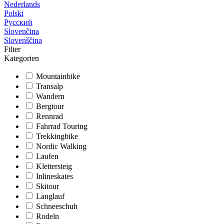
Nederlands
Polski
Русский
Slovenčina
Slovenščina
Filter
Kategorien
Mountainbike
Transalp
Wandern
Bergtour
Rennrad
Fahrrad Touring
Trekkingbike
Nordic Walking
Laufen
Klettersteig
Inlineskates
Skitour
Langlauf
Schneeschuh
Rodeln