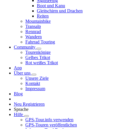
Sightseeing
Boot und Kanu
Gleitschirm und Drachen
Reiten
Mountainbike
Transalp
Rennrad
Wandern
Fahrrad Touring
Community
Tourenkönige
Gelbes Trikot
Rot weißes Trikot
App
Über uns
Unsere Ziele
Kontakt
Impressum
Blog
Neu Registrieren
Sprache
Hilfe
GPS-Tour.info verwenden
GPS-Touren veröffentlichen