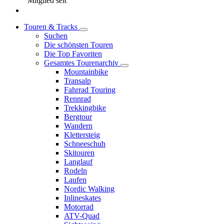
Mitglied seit
Touren & Tracks
Suchen
Die schönsten Touren
Die Top Favoriten
Gesamtes Tourenarchiv
Mountainbike
Transalp
Fahrrad Touring
Rennrad
Trekkingbike
Bergtour
Wandern
Klettersteig
Schneeschuh
Skitouren
Langlauf
Rodeln
Laufen
Nordic Walking
Inlineskates
Motorrad
ATV-Quad