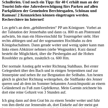
Schulferien. Und noch ein Tipp: für 40 € erhält man an der
Tourist-Info eine Jahresberechtigung fürs Parken auf allen
Parkplätzen der Gemeinden Berchtesgaden, Schönau und
Ramsau! 2 Kennzeichen können eingetragen werden.
Recherchiere im Internet!
Los geht’s an dem „gebührenfreien“ PP am Königssee. Vorbei an
der Talstation der Jennerbahn und dann ca. 800 m am Pistenrand
aufwärts, bis man ein Hinweisschild für Tourengeher sieht. Hier
rechts abbiegen und auf der sogenannten Hochbahn zu den
Königsbachalmen. Dann gerade weiter und wenig später kann man
links einen Abkürzer nehmen (siehe Wegpunkte). Kurz darauf
besteht die Möglichkeit, über die Piesbergalm auf die Hohen
Rossfelder zu gehen, zusätzlich ca. 600 Hm.
Der normale Anstieg geht weiter Richtung Stahlhaus. Bei erster
Gelegenheit über den Bach und in einigen Serpentinen rauf zur
Jennerpiste und neben ihr zur Bergstation der Seilbahn. Am besten
gleich in gleicher Richtung weitergehen, die Südflanke des Jenner
queren und ab dem im Sommer bekannten Aussichtspunkt an einem
Geländerseil zu Fuß zum Gipfelkreuz. Mein Garmin zeichnete bis
dort eine reine Gehzeit von 3 Stunden auf.
Ich ging dann auf dem Grat bis zu einem Sender weiter und fuhr
von ihm direkt zur Jenneralm ab, dort Einkehr auf der meist gut