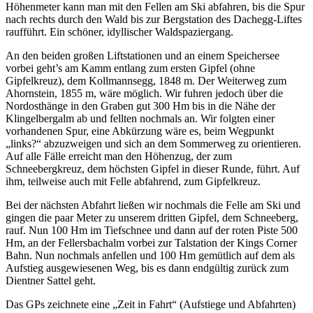
Höhenmeter kann man mit den Fellen am Ski abfahren, bis die Spur
nach rechts durch den Wald bis zur Bergstation des Dachegg-Liftes
raufführt. Ein schöner, idyllischer Waldspaziergang.
An den beiden großen Liftstationen und an einem Speichersee
vorbei geht’s am Kamm entlang zum ersten Gipfel (ohne
Gipfelkreuz), dem Kollmannsegg, 1848 m. Der Weiterweg zum
Ahornstein, 1855 m, wäre möglich. Wir fuhren jedoch über die
Nordosthänge in den Graben gut 300 Hm bis in die Nähe der
Klingelbergalm ab und fellten nochmals an. Wir folgten einer
vorhandenen Spur, eine Abkürzung wäre es, beim Wegpunkt
„links?“ abzuzweigen und sich an dem Sommerweg zu orientieren.
Auf alle Fälle erreicht man den Höhenzug, der zum
Schneebergkreuz, dem höchsten Gipfel in dieser Runde, führt. Auf
ihm, teilweise auch mit Felle abfahrend, zum Gipfelkreuz.
Bei der nächsten Abfahrt ließen wir nochmals die Felle am Ski und
gingen die paar Meter zu unserem dritten Gipfel, dem Schneeberg,
rauf. Nun 100 Hm im Tiefschnee und dann auf der roten Piste 500
Hm, an der Fellersbachalm vorbei zur Talstation der Kings Corner
Bahn. Nun nochmals anfellen und 100 Hm gemütlich auf dem als
Aufstieg ausgewiesenen Weg, bis es dann endgültig zurück zum
Dientner Sattel geht.
Das GPs zeichnete eine „Zeit in Fahrt“ (Aufstiege und Abfahrten)