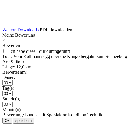
Weitere Downloads
PDF downloaden
Meine Bewertung
×
Bewerten
Ich habe diese Tour durchgeführt
Tour:
Vom Kollmannsegg über die Klingelbergalm zum Schneeberg
Art:
Skitour
Länge:
12,0 km
Bewertet am:
Dauer:
Tag(e)
Stunde(n)
Minute(n)
Bewertung:
Landschaft
Spaßfaktor
Kondition
Technik
Ok
speichern