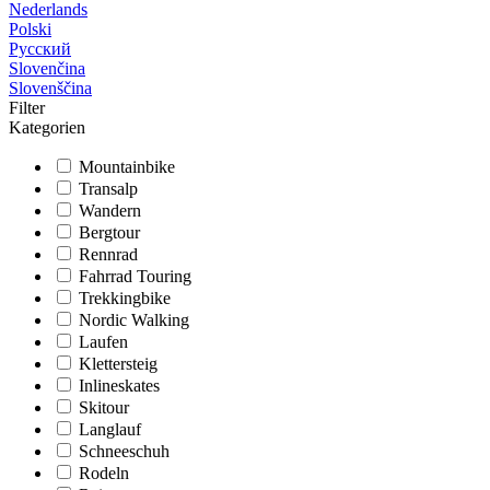
Nederlands
Polski
Русский
Slovenčina
Slovenščina
Filter
Kategorien
Mountainbike
Transalp
Wandern
Bergtour
Rennrad
Fahrrad Touring
Trekkingbike
Nordic Walking
Laufen
Klettersteig
Inlineskates
Skitour
Langlauf
Schneeschuh
Rodeln