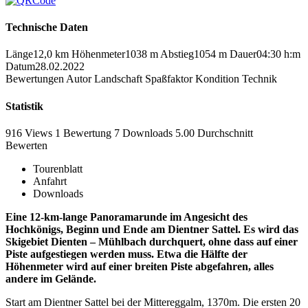
Technische Daten
Länge
12,0 km
Höhenmeter
1038 m
Abstieg
1054 m
Dauer
04:30 h:m
Datum
28.02.2022
Bewertungen
Autor
Landschaft
Spaßfaktor
Kondition
Technik
Statistik
916 Views
1
Bewertung
7 Downloads
5.00
Durchschnitt
Bewerten
Tourenblatt
Anfahrt
Downloads
Eine 12-km-lange Panoramarunde im Angesicht des
Hochkönigs, Beginn und Ende am Dientner Sattel. Es wird das
Skigebiet Dienten – Mühlbach durchquert, ohne dass auf einer
Piste aufgestiegen werden muss. Etwa die Hälfte der
Höhenmeter wird auf einer breiten Piste abgefahren, alles
andere im Gelände.
Start am Dientner Sattel bei der Mittereggalm, 1370m. Die ersten 20