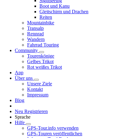
Sightseeing
Boot und Kanu
Gleitschirm und Drachen
Reiten
Mountainbike
Transalp
Rennrad
Wandern
Fahrrad Touring
Community
Tourenkönige
Gelbes Trikot
Rot weißes Trikot
App
Über uns
Unsere Ziele
Kontakt
Impressum
Blog
Neu Registrieren
Sprache
Hilfe
GPS-Tour.info verwenden
GPS-Touren veröffentlichen