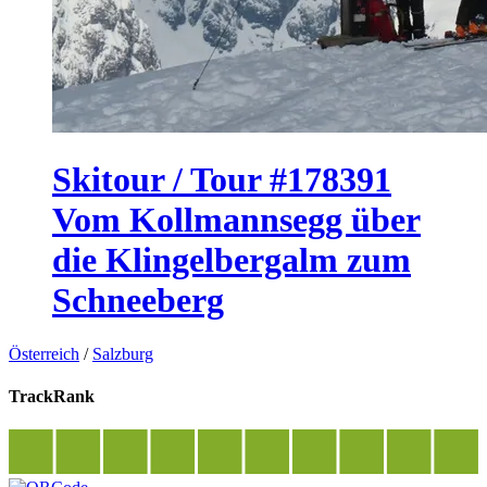
Skitour / Tour #178391
Vom Kollmannsegg über
die Klingelbergalm zum
Schneeberg
Österreich
/
Salzburg
TrackRank