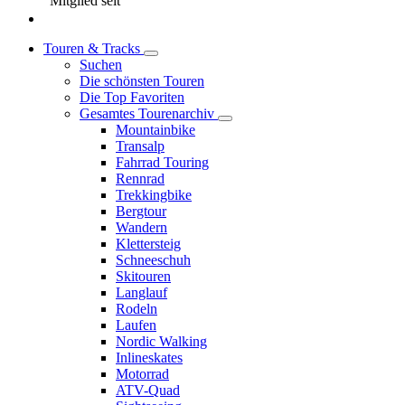
Mitglied seit
Touren & Tracks
Suchen
Die schönsten Touren
Die Top Favoriten
Gesamtes Tourenarchiv
Mountainbike
Transalp
Fahrrad Touring
Rennrad
Trekkingbike
Bergtour
Wandern
Klettersteig
Schneeschuh
Skitouren
Langlauf
Rodeln
Laufen
Nordic Walking
Inlineskates
Motorrad
ATV-Quad