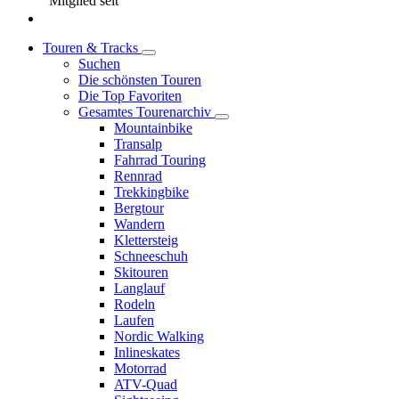
Mitglied seit
Touren & Tracks
Suchen
Die schönsten Touren
Die Top Favoriten
Gesamtes Tourenarchiv
Mountainbike
Transalp
Fahrrad Touring
Rennrad
Trekkingbike
Bergtour
Wandern
Klettersteig
Schneeschuh
Skitouren
Langlauf
Rodeln
Laufen
Nordic Walking
Inlineskates
Motorrad
ATV-Quad