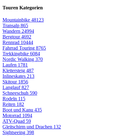
Touren Kategorien
Mountainbike
48123
Transalp
865
Wandern
24994
Bergtour
4692
Rennrad
10444
Fahrrad Touring
8765
Trekkingbike
6084
Nordic Walking
370
Laufen
1781
Klettersteig
487
Inlineskates
213
Skitour
1856
Langlauf
827
Schneeschuh
590
Rodeln
115
Reiten
182
Boot und Kanu
435
Motorrad
1094
ATV-Quad
59
Gleitschirm und Drachen
132
Sightseeing
398