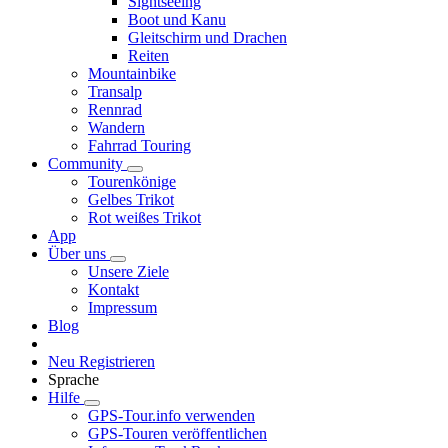
Sightseeing
Boot und Kanu
Gleitschirm und Drachen
Reiten
Mountainbike
Transalp
Rennrad
Wandern
Fahrrad Touring
Community
Tourenkönige
Gelbes Trikot
Rot weißes Trikot
App
Über uns
Unsere Ziele
Kontakt
Impressum
Blog
Neu Registrieren
Sprache
Hilfe
GPS-Tour.info verwenden
GPS-Touren veröffentlichen