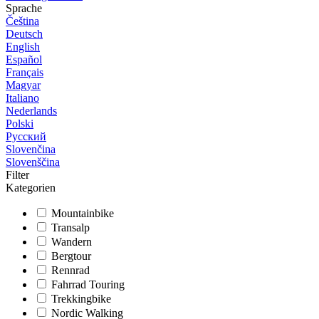
Sprache
Čeština
Deutsch
English
Español
Français
Magyar
Italiano
Nederlands
Polski
Русский
Slovenčina
Slovenščina
Filter
Kategorien
Mountainbike
Transalp
Wandern
Bergtour
Rennrad
Fahrrad Touring
Trekkingbike
Nordic Walking