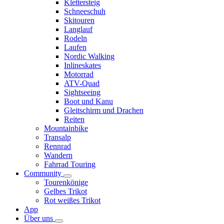
Klettersteig
Schneeschuh
Skitouren
Langlauf
Rodeln
Laufen
Nordic Walking
Inlineskates
Motorrad
ATV-Quad
Sightseeing
Boot und Kanu
Gleitschirm und Drachen
Reiten
Mountainbike
Transalp
Rennrad
Wandern
Fahrrad Touring
Community
Tourenkönige
Gelbes Trikot
Rot weißes Trikot
App
Über uns