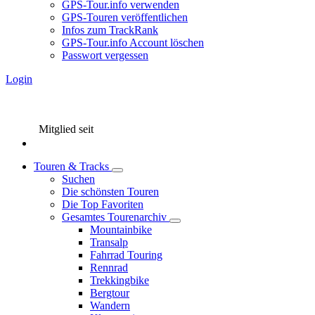
GPS-Tour.info verwenden
GPS-Touren veröffentlichen
Infos zum TrackRank
GPS-Tour.info Account löschen
Passwort vergessen
Login
Mitglied seit
Touren & Tracks
Suchen
Die schönsten Touren
Die Top Favoriten
Gesamtes Tourenarchiv
Mountainbike
Transalp
Fahrrad Touring
Rennrad
Trekkingbike
Bergtour
Wandern