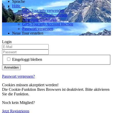
Sprache
Hilfe
GPS-Tour.info verwenden
GPS-Touren veröffentlichen
Infos zum TrackRank
GPS-Tour.info Account löschen
Passwort vergessen
Neue Tour erstellen
Login
Eingeloggt bleiben
Passwort vergessen?
Cookies müssen akzeptiert werden!
Die Cookie-Funktion Ihres Browsers ist deaktiviert. Bitte aktivieren
Sie die Funktion.
Noch kein Mitglied?
Jetzt Registrieren