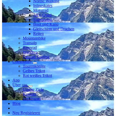
Nordic Walking
Inlineskates
Motorrad
ATV-Quad
Sightseeing
Boot und Kanu
Gleitschirm und Drachen
Reiten
Mountainbike
Transalp
Rennrad
Wandern
Fahrrad Touring
Community
Tourenkönige
Gelbes Trikot
Rot weißes Trikot
App
Über uns
Unsere Ziele
Kontakt
Impressum
Blog
Neu Registrieren