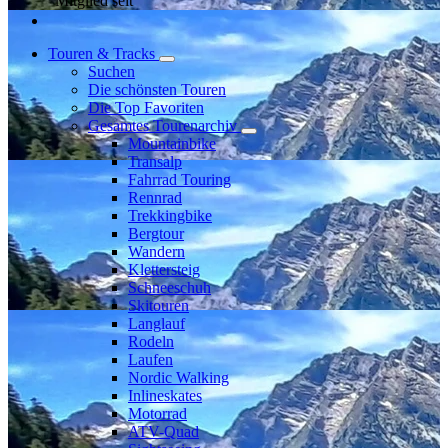
Mitglied seit
Touren & Tracks
Suchen
Die schönsten Touren
Die Top Favoriten
Gesamtes Tourenarchiv
Mountainbike
Transalp
Fahrrad Touring
Rennrad
Trekkingbike
Bergtour
Wandern
Klettersteig
Schneeschuh
Skitouren
Langlauf
Rodeln
Laufen
Nordic Walking
Inlineskates
Motorrad
ATV-Quad