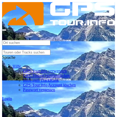
Ort auswählen
Sprache
Hilfe
GPS-Tour.info verwenden
GPS-Touren veröffentlichen
Infos zum TrackRank
GPS-Tour.info Account löschen
Passwort vergessen
Login