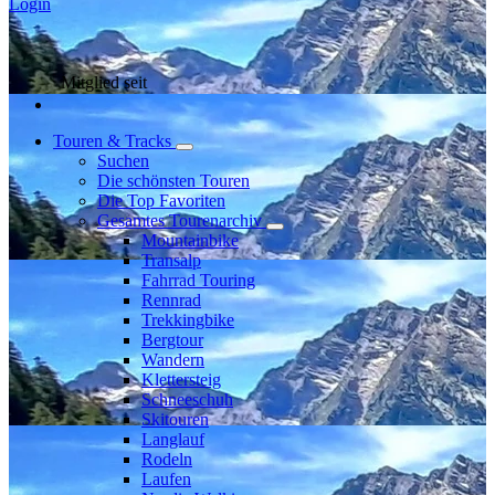
Login
Mitglied seit
Touren & Tracks
Suchen
Die schönsten Touren
Die Top Favoriten
Gesamtes Tourenarchiv
Mountainbike
Transalp
Fahrrad Touring
Rennrad
Trekkingbike
Bergtour
Wandern
Klettersteig
Schneeschuh
Skitouren
Langlauf
Rodeln
Laufen