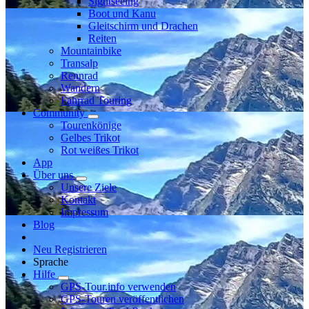
Sightseeing
Boot und Kanu
Gleitschirm und Drachen
Reiten
Mountainbike
Transalp
Rennrad
Wandern
Fahrrad Touring
Community
Tourenkönige
Gelbes Trikot
Rot weißes Trikot
App
Über uns
Unsere Ziele
Kontakt
Impressum
Blog
Neu Registrieren
Sprache
Hilfe
GPS-Tour.info verwenden
GPS-Touren veröffentlichen