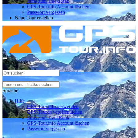
Infos zum TrackRank
GPS-Tour.info Account löschen
Passwort vergessen
Neue Tour erstellen
Ort auswählen
Sprache
Hilfe
GPS-Tour.info verwenden
GPS-Touren veröffentlichen
Infos zum TrackRank
GPS-Tour.info Account löschen
Passwort vergessen