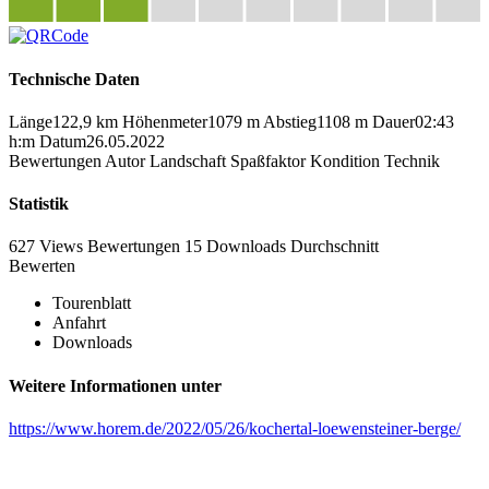
Technische Daten
Länge
122,9 km
Höhenmeter
1079 m
Abstieg
1108 m
Dauer
02:43
h:m
Datum
26.05.2022
Bewertungen
Autor
Landschaft
Spaßfaktor
Kondition
Technik
Statistik
627 Views
Bewertungen
15 Downloads
Durchschnitt
Bewerten
Tourenblatt
Anfahrt
Downloads
Weitere Informationen unter
https://www.horem.de/2022/05/26/kochertal-loewensteiner-berge/