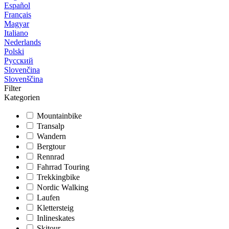
Español
Français
Magyar
Italiano
Nederlands
Polski
Русский
Slovenčina
Slovenščina
Filter
Kategorien
Mountainbike
Transalp
Wandern
Bergtour
Rennrad
Fahrrad Touring
Trekkingbike
Nordic Walking
Laufen
Klettersteig
Inlineskates
Skitour