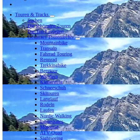
Touren & Tracks
Suchen
Die schönsten Touren
Die Top Favoriten
Gesamtes Tourenarchiv
Mountainbike
Transalp
Fahrrad Touring
Rennrad
Trekkingbike
Bergtour
Wandern
Klettersteig
Schneeschuh
Skitouren
Langlauf
Rodeln
Laufen
Nordic Walking
Inlineskates
Motorrad
ATV-Quad
Sightseeing