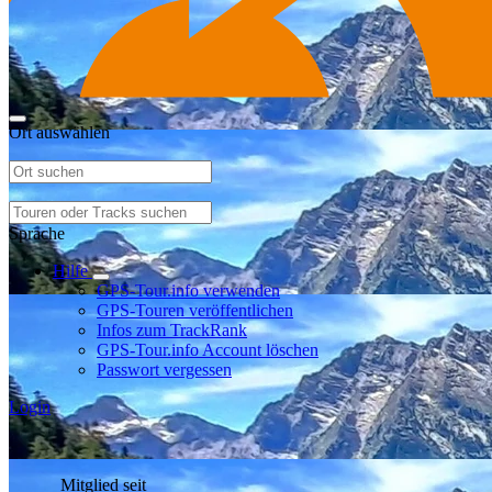
Ort auswählen
Sprache
Hilfe
GPS-Tour.info verwenden
GPS-Touren veröffentlichen
Infos zum TrackRank
GPS-Tour.info Account löschen
Passwort vergessen
Login
Mitglied seit