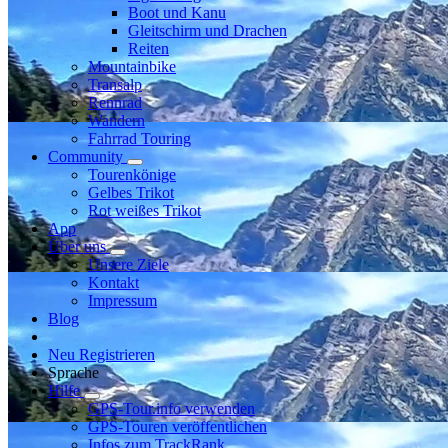
Boot und Kanu
Gleitschirm und Drachen
Reiten
Mountainbike
Transalp
Rennrad
Wandern
Fahrrad Touring
Community
Tourenkönige
Gelbes Trikot
Rot weißes Trikot
App
Über uns
Unsere Ziele
Kontakt
Impressum
Blog
Neu Registrieren
Sprache
Hilfe
GPS-Tour.info verwenden
GPS-Touren veröffentlichen
Infos zum TrackRank