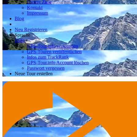
Unsere Ziele
Kontakt
Impressum
Blog
Neu Registrieren
Sprache
Hilfe
GPS-Tour.info verwenden
GPS-Touren veröffentlichen
Infos zum TrackRank
GPS-Tour.info Account löschen
Passwort vergessen
Neue Tour erstellen