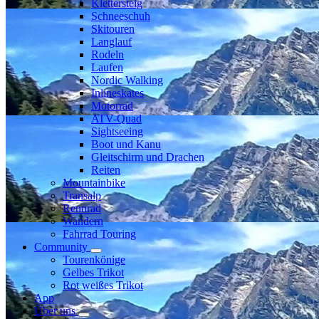
Klettersteig
Schneeschuh
Skitouren
Langlauf
Rodeln
Laufen
Nordic Walking
Inlineskates
Motorrad
ATV-Quad
Sightseeing
Boot und Kanu
Gleitschirm und Drachen
Reiten
Mountainbike
Transalp
Rennrad
Wandern
Fahrrad Touring
Community
Tourenkönige
Gelbes Trikot
Rot weißes Trikot
App
Über uns