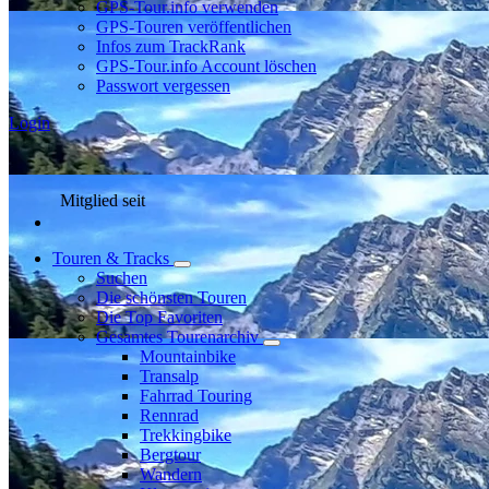
GPS-Tour.info verwenden
GPS-Touren veröffentlichen
Infos zum TrackRank
GPS-Tour.info Account löschen
Passwort vergessen
Login
Mitglied seit
Touren & Tracks
Suchen
Die schönsten Touren
Die Top Favoriten
Gesamtes Tourenarchiv
Mountainbike
Transalp
Fahrrad Touring
Rennrad
Trekkingbike
Bergtour
Wandern