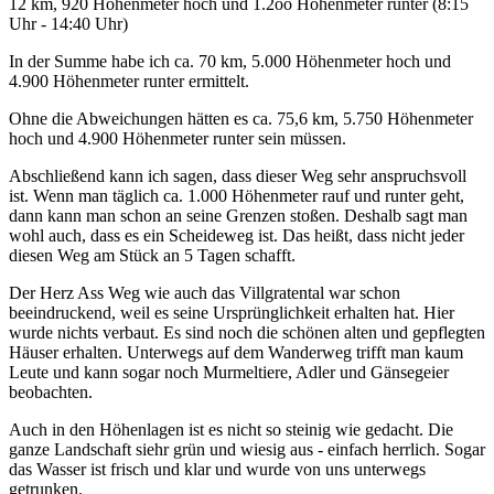
12 km, 920 Höhenmeter hoch und 1.2oo Höhenmeter runter (8:15
Uhr - 14:40 Uhr)
In der Summe habe ich ca. 70 km, 5.000 Höhenmeter hoch und
4.900 Höhenmeter runter ermittelt.
Ohne die Abweichungen hätten es ca. 75,6 km, 5.750 Höhenmeter
hoch und 4.900 Höhenmeter runter sein müssen.
Abschließend kann ich sagen, dass dieser Weg sehr anspruchsvoll
ist. Wenn man täglich ca. 1.000 Höhenmeter rauf und runter geht,
dann kann man schon an seine Grenzen stoßen. Deshalb sagt man
wohl auch, dass es ein Scheideweg ist. Das heißt, dass nicht jeder
diesen Weg am Stück an 5 Tagen schafft.
Der Herz Ass Weg wie auch das Villgratental war schon
beeindruckend, weil es seine Ursprünglichkeit erhalten hat. Hier
wurde nichts verbaut. Es sind noch die schönen alten und gepflegten
Häuser erhalten. Unterwegs auf dem Wanderweg trifft man kaum
Leute und kann sogar noch Murmeltiere, Adler und Gänsegeier
beobachten.
Auch in den Höhenlagen ist es nicht so steinig wie gedacht. Die
ganze Landschaft siehr grün und wiesig aus - einfach herrlich. Sogar
das Wasser ist frisch und klar und wurde von uns unterwegs
getrunken.