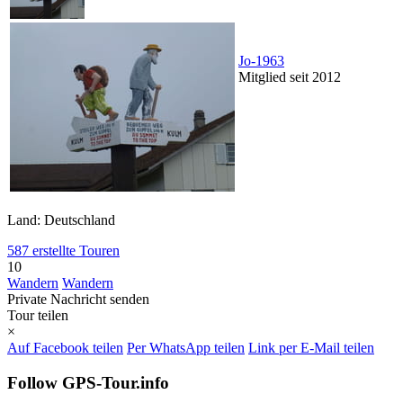
Jo-1963
Mitglied seit 2012
Land: Deutschland
587 erstellte Touren
10
Wandern
Wandern
Private Nachricht senden
Tour teilen
×
Auf Facebook teilen
Per WhatsApp teilen
Link per E-Mail teilen
Follow GPS-Tour.info