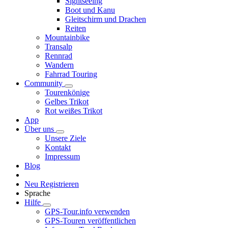
Sightseeing
Boot und Kanu
Gleitschirm und Drachen
Reiten
Mountainbike
Transalp
Rennrad
Wandern
Fahrrad Touring
Community
Tourenkönige
Gelbes Trikot
Rot weißes Trikot
App
Über uns
Unsere Ziele
Kontakt
Impressum
Blog
Neu Registrieren
Sprache
Hilfe
GPS-Tour.info verwenden
GPS-Touren veröffentlichen