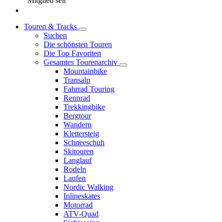
Mitglied seit
Touren & Tracks
Suchen
Die schönsten Touren
Die Top Favoriten
Gesamtes Tourenarchiv
Mountainbike
Transalp
Fahrrad Touring
Rennrad
Trekkingbike
Bergtour
Wandern
Klettersteig
Schneeschuh
Skitouren
Langlauf
Rodeln
Laufen
Nordic Walking
Inlineskates
Motorrad
ATV-Quad