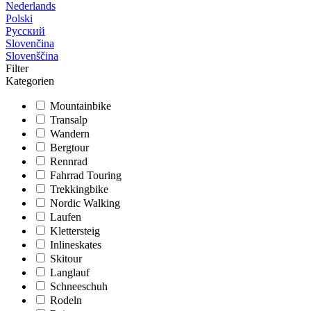
Nederlands
Polski
Русский
Slovenčina
Slovenščina
Filter
Kategorien
Mountainbike
Transalp
Wandern
Bergtour
Rennrad
Fahrrad Touring
Trekkingbike
Nordic Walking
Laufen
Klettersteig
Inlineskates
Skitour
Langlauf
Schneeschuh
Rodeln