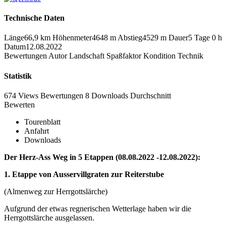
Technische Daten
Länge
66,9 km
Höhenmeter
4648 m
Abstieg
4529 m
Dauer
5 Tage 0 h
Datum
12.08.2022
Bewertungen
Autor
Landschaft
Spaßfaktor
Kondition
Technik
Statistik
674 Views
Bewertungen
8 Downloads
Durchschnitt
Bewerten
Tourenblatt
Anfahrt
Downloads
Der Herz-Ass Weg in 5 Etappen (08.08.2022 -12.08.2022):
1. Etappe von Ausservillgraten zur Reiterstube
(Almenweg zur Herrgottslärche)
Aufgrund der etwas regnerischen Wetterlage haben wir die
Herrgottslärche ausgelassen.