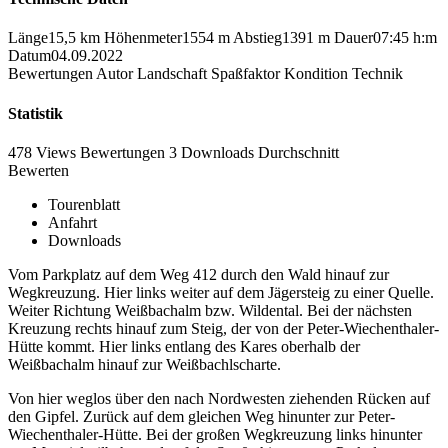
Länge
15,5 km
Höhenmeter
1554 m
Abstieg
1391 m
Dauer
07:45 h:m
Datum
04.09.2022
Bewertungen
Autor
Landschaft
Spaßfaktor
Kondition
Technik
Statistik
478 Views
Bewertungen
3 Downloads
Durchschnitt
Bewerten
Tourenblatt
Anfahrt
Downloads
Vom Parkplatz auf dem Weg 412 durch den Wald hinauf zur
Wegkreuzung. Hier links weiter auf dem Jägersteig zu einer Quelle.
Weiter Richtung Weißbachalm bzw. Wildental. Bei der nächsten
Kreuzung rechts hinauf zum Steig, der von der Peter-Wiechenthaler-
Hütte kommt. Hier links entlang des Kares oberhalb der
Weißbachalm hinauf zur Weißbachlscharte.
Von hier weglos über den nach Nordwesten ziehenden Rücken auf
den Gipfel. Zurück auf dem gleichen Weg hinunter zur Peter-
Wiechenthaler-Hütte. Bei der großen Wegkreuzung links hinunter