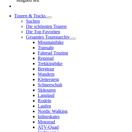
Mitglied seit
Touren & Tracks
Suchen
Die schönsten Touren
Die Top Favoriten
Gesamtes Tourenarchiv
Mountainbike
Transalp
Fahrrad Touring
Rennrad
Trekkingbike
Bergtour
Wandern
Klettersteig
Schneeschuh
Skitouren
Langlauf
Rodeln
Laufen
Nordic Walking
Inlineskates
Motorrad
ATV-Quad