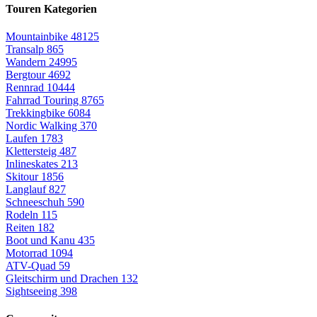
Touren Kategorien
Mountainbike
48125
Transalp
865
Wandern
24995
Bergtour
4692
Rennrad
10444
Fahrrad Touring
8765
Trekkingbike
6084
Nordic Walking
370
Laufen
1783
Klettersteig
487
Inlineskates
213
Skitour
1856
Langlauf
827
Schneeschuh
590
Rodeln
115
Reiten
182
Boot und Kanu
435
Motorrad
1094
ATV-Quad
59
Gleitschirm und Drachen
132
Sightseeing
398