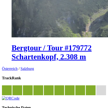
Bergtour / Tour #179772
Schartenkopf, 2.308 m
Österreich
/
Salzburg
TrackRank
Technische Daten