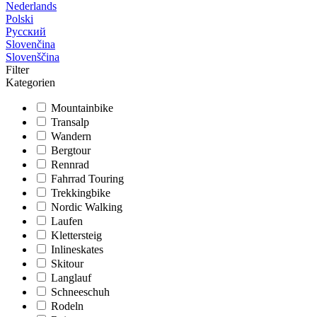
Nederlands
Polski
Русский
Slovenčina
Slovenščina
Filter
Kategorien
Mountainbike
Transalp
Wandern
Bergtour
Rennrad
Fahrrad Touring
Trekkingbike
Nordic Walking
Laufen
Klettersteig
Inlineskates
Skitour
Langlauf
Schneeschuh
Rodeln