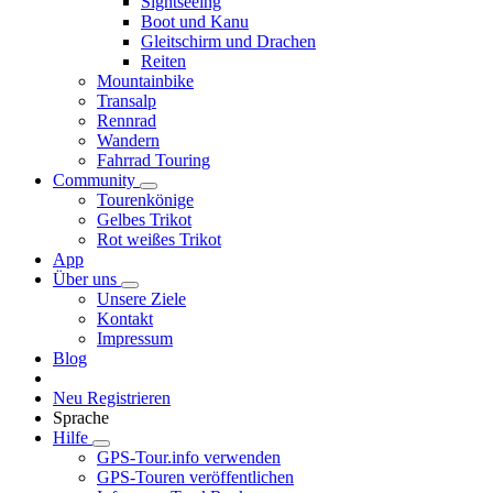
Sightseeing
Boot und Kanu
Gleitschirm und Drachen
Reiten
Mountainbike
Transalp
Rennrad
Wandern
Fahrrad Touring
Community
Tourenkönige
Gelbes Trikot
Rot weißes Trikot
App
Über uns
Unsere Ziele
Kontakt
Impressum
Blog
Neu Registrieren
Sprache
Hilfe
GPS-Tour.info verwenden
GPS-Touren veröffentlichen