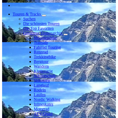
Mitglied seit
Touren & Tracks
Suchen
Die schönsten Touren
Die Top Favoriten
Gesamtes Tourenarchiv
Mountainbike
Transalp
Fahrrad Touring
Rennrad
Trekkingbike
Bergtour
Wandern
Klettersteig
Schneeschuh
Skitouren
Langlauf
Rodeln
Laufen
Nordic Walking
Inlineskates
Motorrad
ATV-Quad