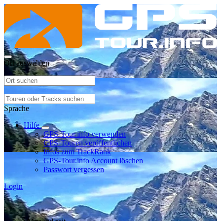
Ort auswählen
Sprache
Hilfe
GPS-Tour.info verwenden
GPS-Touren veröffentlichen
Infos zum TrackRank
GPS-Tour.info Account löschen
Passwort vergessen
Login