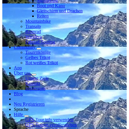
Sightseeing
Boot und Kanu
Gleitschirm und Drachen
Reiten
Mountainbike
Transalp
Rennrad
Wandern
Fahrrad Touring
Community
Tourenkönige
Gelbes Trikot
Rot weißes Trikot
App
Über uns
Unsere Ziele
Kontakt
Impressum
Blog
Neu Registrieren
Sprache
Hilfe
GPS-Tour.info verwenden
GPS-Touren veröffentlichen