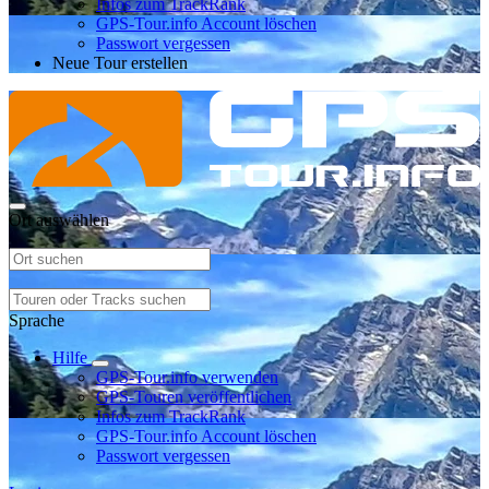
Infos zum TrackRank
GPS-Tour.info Account löschen
Passwort vergessen
Neue Tour erstellen
Ort auswählen
Sprache
Hilfe
GPS-Tour.info verwenden
GPS-Touren veröffentlichen
Infos zum TrackRank
GPS-Tour.info Account löschen
Passwort vergessen