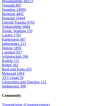
Mountainbike
48123
Transalp
865
Wandern
24994
Bergtour
4692
Rennrad
10444
Fahrrad Touring
8765
Trekkingbike
6084
Nordic Walking
370
Laufen
1781
Klettersteig
487
Inlineskates
213
Skitour
1856
Langlauf
827
Schneeschuh
590
Rodeln
115
Reiten
182
Boot und Kanu
435
Motorrad
1094
ATV-Quad
59
Gleitschirm und Drachen
132
Sightseeing
398
Community
Tourenkönige (Gesamtwertung)