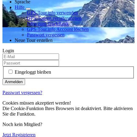
Sprache
Hilfe
GPS-Tour.info verwenden
GPS-Touren veröffentlichen
Infos zum TrackRank
GPS-Tour.info Account löschen
Passwort vergessen
Neue Tour erstellen
Login
Eingeloggt bleiben
Passwort vergessen?
Cookies müssen akzeptiert werden!
Die Cookie-Funktion Ihres Browsers ist deaktiviert. Bitte aktivieren
Sie die Funktion.
Noch kein Mitglied?
Jetzt Registrieren