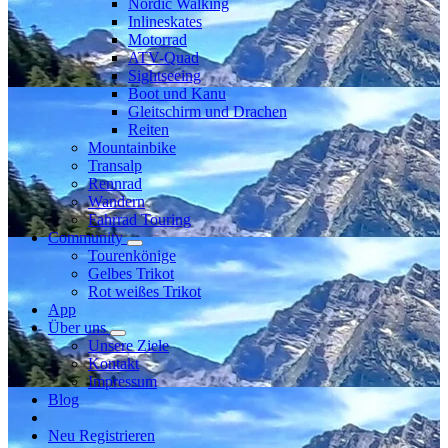
Nordic Walking
Inlineskates
Motorrad
ATV-Quad
Sightseeing
Boot und Kanu
Gleitschirm und Drachen
Reiten
Mountainbike
Transalp
Rennrad
Wandern
Fahrrad Touring
Community
Tourenkönige
Gelbes Trikot
Rot weißes Trikot
App
Über uns
Unsere Ziele
Kontakt
Impressum
Blog
Neu Registrieren