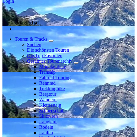
Login
Mitglied seit
Touren & Tracks
Suchen
Die schönsten Touren
Die Top Favoriten
Gesamtes Tourenarchiv
Mountainbike
Transalp
Fahrrad Touring
Rennrad
Trekkingbike
Bergtour
Wandern
Klettersteig
Schneeschuh
Skitouren
Langlauf
Rodeln
Laufen