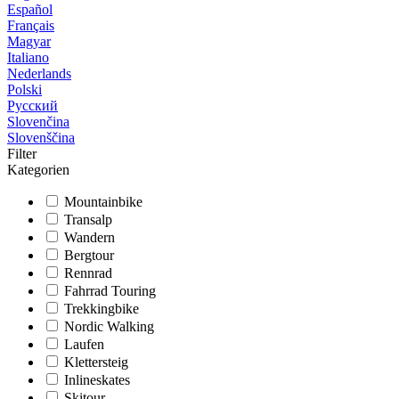
Español
Français
Magyar
Italiano
Nederlands
Polski
Русский
Slovenčina
Slovenščina
Filter
Kategorien
Mountainbike
Transalp
Wandern
Bergtour
Rennrad
Fahrrad Touring
Trekkingbike
Nordic Walking
Laufen
Klettersteig
Inlineskates
Skitour