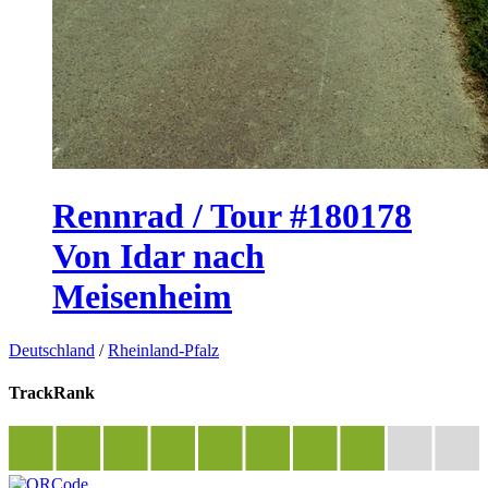
Rennrad / Tour #180178
Von Idar nach
Meisenheim
Deutschland
/
Rheinland-Pfalz
TrackRank