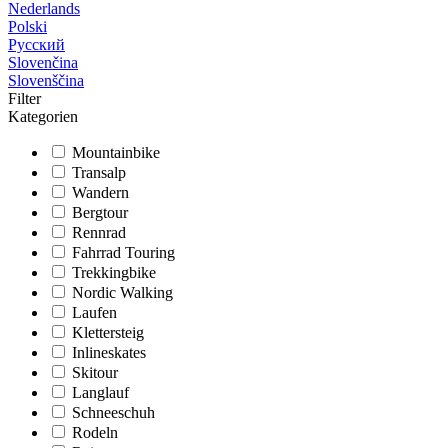
Nederlands
Polski
Русский
Slovenčina
Slovenščina
Filter
Kategorien
Mountainbike
Transalp
Wandern
Bergtour
Rennrad
Fahrrad Touring
Trekkingbike
Nordic Walking
Laufen
Klettersteig
Inlineskates
Skitour
Langlauf
Schneeschuh
Rodeln