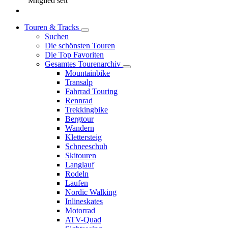
Mitglied seit
Touren & Tracks
Suchen
Die schönsten Touren
Die Top Favoriten
Gesamtes Tourenarchiv
Mountainbike
Transalp
Fahrrad Touring
Rennrad
Trekkingbike
Bergtour
Wandern
Klettersteig
Schneeschuh
Skitouren
Langlauf
Rodeln
Laufen
Nordic Walking
Inlineskates
Motorrad
ATV-Quad