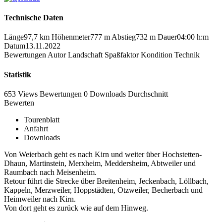
Technische Daten
Länge
97,7 km
Höhenmeter
777 m
Abstieg
732 m
Dauer
04:00 h:m
Datum
13.11.2022
Bewertungen
Autor
Landschaft
Spaßfaktor
Kondition
Technik
Statistik
653 Views
Bewertungen
0 Downloads
Durchschnitt
Bewerten
Tourenblatt
Anfahrt
Downloads
Von Weierbach geht es nach Kirn und weiter über Hochstetten-
Dhaun, Martinstein, Merxheim, Meddersheim, Abtweiler und
Raumbach nach Meisenheim.
Retour führt die Strecke über Breitenheim, Jeckenbach, Löllbach,
Kappeln, Merzweiler, Hoppstädten, Otzweiler, Becherbach und
Heimweiler nach Kirn.
Von dort geht es zurück wie auf dem Hinweg.