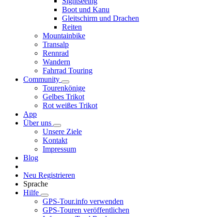
Sightseeing
Boot und Kanu
Gleitschirm und Drachen
Reiten
Mountainbike
Transalp
Rennrad
Wandern
Fahrrad Touring
Community
Tourenkönige
Gelbes Trikot
Rot weißes Trikot
App
Über uns
Unsere Ziele
Kontakt
Impressum
Blog
Neu Registrieren
Sprache
Hilfe
GPS-Tour.info verwenden
GPS-Touren veröffentlichen