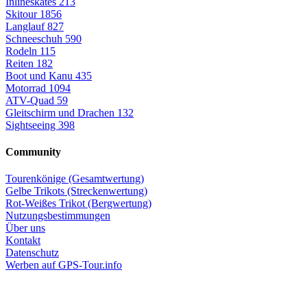
Inlineskates
213
Skitour
1856
Langlauf
827
Schneeschuh
590
Rodeln
115
Reiten
182
Boot und Kanu
435
Motorrad
1094
ATV-Quad
59
Gleitschirm und Drachen
132
Sightseeing
398
Community
Tourenkönige (Gesamtwertung)
Gelbe Trikots (Streckenwertung)
Rot-Weißes Trikot (Bergwertung)
Nutzungsbestimmungen
Über uns
Kontakt
Datenschutz
Werben auf GPS-Tour.info