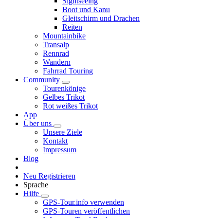
Sightseeing
Boot und Kanu
Gleitschirm und Drachen
Reiten
Mountainbike
Transalp
Rennrad
Wandern
Fahrrad Touring
Community
Tourenkönige
Gelbes Trikot
Rot weißes Trikot
App
Über uns
Unsere Ziele
Kontakt
Impressum
Blog
Neu Registrieren
Sprache
Hilfe
GPS-Tour.info verwenden
GPS-Touren veröffentlichen