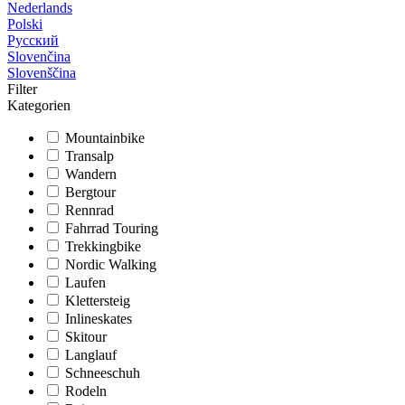
Nederlands
Polski
Русский
Slovenčina
Slovenščina
Filter
Kategorien
Mountainbike
Transalp
Wandern
Bergtour
Rennrad
Fahrrad Touring
Trekkingbike
Nordic Walking
Laufen
Klettersteig
Inlineskates
Skitour
Langlauf
Schneeschuh
Rodeln