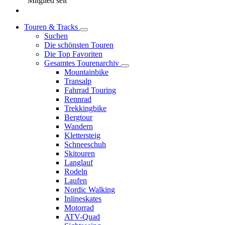
Mitglied seit
Touren & Tracks
Suchen
Die schönsten Touren
Die Top Favoriten
Gesamtes Tourenarchiv
Mountainbike
Transalp
Fahrrad Touring
Rennrad
Trekkingbike
Bergtour
Wandern
Klettersteig
Schneeschuh
Skitouren
Langlauf
Rodeln
Laufen
Nordic Walking
Inlineskates
Motorrad
ATV-Quad