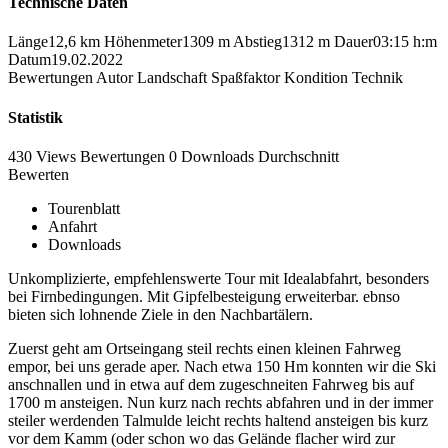
Technische Daten
Länge
12,6 km
Höhenmeter
1309 m
Abstieg
1312 m
Dauer
03:15 h:m
Datum
19.02.2022
Bewertungen
Autor
Landschaft
Spaßfaktor
Kondition
Technik
Statistik
430 Views
Bewertungen
0 Downloads
Durchschnitt
Bewerten
Tourenblatt
Anfahrt
Downloads
Unkomplizierte, empfehlenswerte Tour mit Idealabfahrt, besonders
bei Firnbedingungen. Mit Gipfelbesteigung erweiterbar. ebnso
bieten sich lohnende Ziele in den Nachbartälern.
Zuerst geht am Ortseingang steil rechts einen kleinen Fahrweg
empor, bei uns gerade aper. Nach etwa 150 Hm konnten wir die Ski
anschnallen und in etwa auf dem zugeschneiten Fahrweg bis auf
1700 m ansteigen. Nun kurz nach rechts abfahren und in der immer
steiler werdenden Talmulde leicht rechts haltend ansteigen bis kurz
vor dem Kamm (oder schon wo das Gelände flacher wird zur