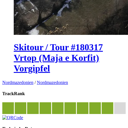
Skitour / Tour #180317
Vrtop (Maja e Korfit)
Vorgipfel
Nordmazedonien
/
Nordmazedonien
TrackRank