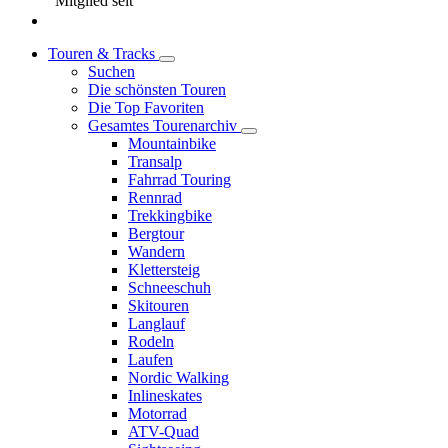
Mitglied seit
Touren & Tracks
Suchen
Die schönsten Touren
Die Top Favoriten
Gesamtes Tourenarchiv
Mountainbike
Transalp
Fahrrad Touring
Rennrad
Trekkingbike
Bergtour
Wandern
Klettersteig
Schneeschuh
Skitouren
Langlauf
Rodeln
Laufen
Nordic Walking
Inlineskates
Motorrad
ATV-Quad