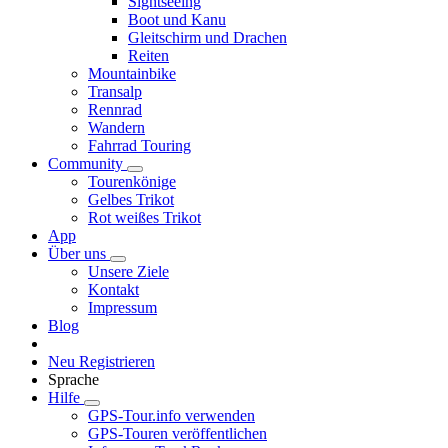
Sightseeing
Boot und Kanu
Gleitschirm und Drachen
Reiten
Mountainbike
Transalp
Rennrad
Wandern
Fahrrad Touring
Community
Tourenkönige
Gelbes Trikot
Rot weißes Trikot
App
Über uns
Unsere Ziele
Kontakt
Impressum
Blog
Neu Registrieren
Sprache
Hilfe
GPS-Tour.info verwenden
GPS-Touren veröffentlichen