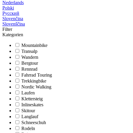
Nederlands
Polski
Русский
Slovenčina
Slovenščina
Filter
Kategorien
Mountainbike
Transalp
Wandern
Bergtour
Rennrad
Fahrrad Touring
Trekkingbike
Nordic Walking
Laufen
Klettersteig
Inlineskates
Skitour
Langlauf
Schneeschuh
Rodeln