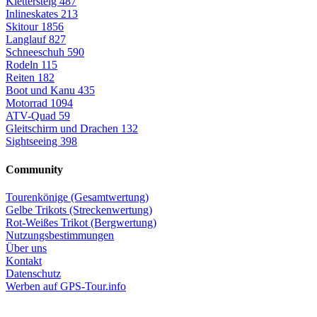
Klettersteig
487
Inlineskates
213
Skitour
1856
Langlauf
827
Schneeschuh
590
Rodeln
115
Reiten
182
Boot und Kanu
435
Motorrad
1094
ATV-Quad
59
Gleitschirm und Drachen
132
Sightseeing
398
Community
Tourenkönige (Gesamtwertung)
Gelbe Trikots (Streckenwertung)
Rot-Weißes Trikot (Bergwertung)
Nutzungsbestimmungen
Über uns
Kontakt
Datenschutz
Werben auf GPS-Tour.info