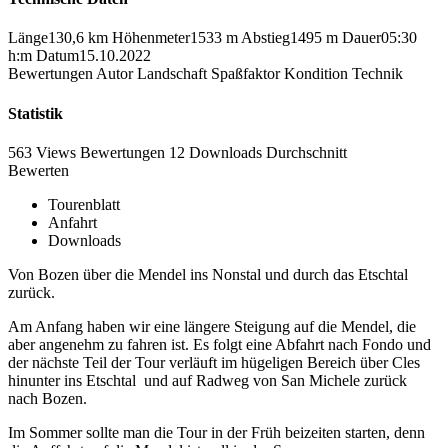
Länge
130,6 km
Höhenmeter
1533 m
Abstieg
1495 m
Dauer
05:30
h:m
Datum
15.10.2022
Bewertungen
Autor
Landschaft
Spaßfaktor
Kondition
Technik
Statistik
563 Views
Bewertungen
12 Downloads
Durchschnitt
Bewerten
Tourenblatt
Anfahrt
Downloads
Von Bozen über die Mendel ins Nonstal und durch das Etschtal
zurück.
Am Anfang haben wir eine längere Steigung auf die Mendel, die
aber angenehm zu fahren ist. Es folgt eine Abfahrt nach Fondo und
der nächste Teil der Tour verläuft im hügeligen Bereich über Cles
hinunter ins Etschtal und auf Radweg von San Michele zurück
nach Bozen.
Im Sommer sollte man die Tour in der Früh beizeiten starten, denn