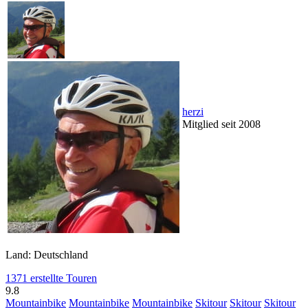
herzi
Mitglied seit 2008
Land: Deutschland
1371 erstellte Touren
9.8
Mountainbike
Mountainbike
Mountainbike
Skitour
Skitour
Skitour