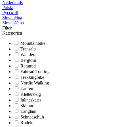
Nederlands
Polski
Русский
Slovenčina
Slovenščina
Filter
Kategorien
Mountainbike
Transalp
Wandern
Bergtour
Rennrad
Fahrrad Touring
Trekkingbike
Nordic Walking
Laufen
Klettersteig
Inlineskates
Skitour
Langlauf
Schneeschuh
Rodeln