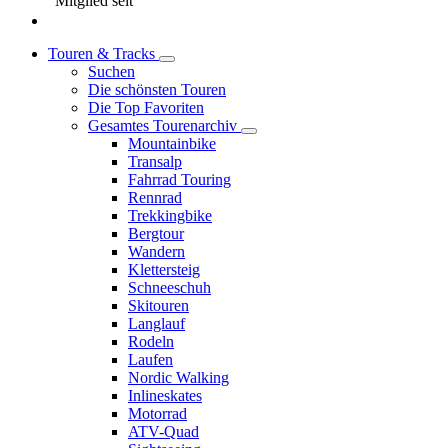
Mitglied seit
Touren & Tracks
Suchen
Die schönsten Touren
Die Top Favoriten
Gesamtes Tourenarchiv
Mountainbike
Transalp
Fahrrad Touring
Rennrad
Trekkingbike
Bergtour
Wandern
Klettersteig
Schneeschuh
Skitouren
Langlauf
Rodeln
Laufen
Nordic Walking
Inlineskates
Motorrad
ATV-Quad