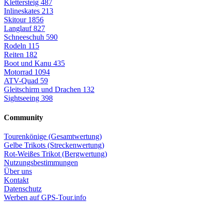
Klettersteig
487
Inlineskates
213
Skitour
1856
Langlauf
827
Schneeschuh
590
Rodeln
115
Reiten
182
Boot und Kanu
435
Motorrad
1094
ATV-Quad
59
Gleitschirm und Drachen
132
Sightseeing
398
Community
Tourenkönige (Gesamtwertung)
Gelbe Trikots (Streckenwertung)
Rot-Weißes Trikot (Bergwertung)
Nutzungsbestimmungen
Über uns
Kontakt
Datenschutz
Werben auf GPS-Tour.info