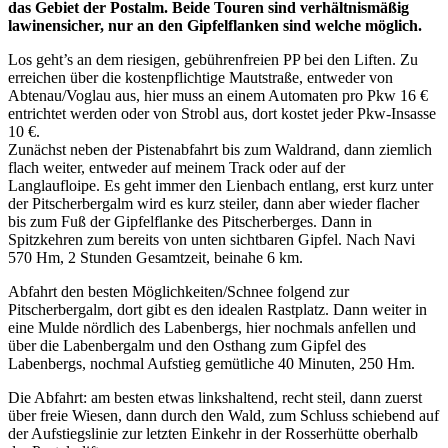
das Gebiet der Postalm. Beide Touren sind verhältnismäßig
lawinensicher, nur an den Gipfelflanken sind welche möglich.
Los geht’s an dem riesigen, gebührenfreien PP bei den Liften. Zu
erreichen über die kostenpflichtige Mautstraße, entweder von
Abtenau/Voglau aus, hier muss an einem Automaten pro Pkw 16 €
entrichtet werden oder von Strobl aus, dort kostet jeder Pkw-Insasse
10 €.
Zunächst neben der Pistenabfahrt bis zum Waldrand, dann ziemlich
flach weiter, entweder auf meinem Track oder auf der
Langlaufloipe. Es geht immer den Lienbach entlang, erst kurz unter
der Pitscherbergalm wird es kurz steiler, dann aber wieder flacher
bis zum Fuß der Gipfelflanke des Pitscherberges. Dann in
Spitzkehren zum bereits von unten sichtbaren Gipfel. Nach Navi
570 Hm, 2 Stunden Gesamtzeit, beinahe 6 km.
Abfahrt den besten Möglichkeiten/Schnee folgend zur
Pitscherbergalm, dort gibt es den idealen Rastplatz. Dann weiter in
eine Mulde nördlich des Labenbergs, hier nochmals anfellen und
über die Labenbergalm und den Osthang zum Gipfel des
Labenbergs, nochmal Aufstieg gemütliche 40 Minuten, 250 Hm.
Die Abfahrt: am besten etwas linkshaltend, recht steil, dann zuerst
über freie Wiesen, dann durch den Wald, zum Schluss schiebend auf
der Aufstiegslinie zur letzten Einkehr in der Rosserhütte oberhalb