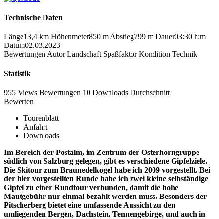
Technische Daten
Länge
13,4 km
Höhenmeter
850 m
Abstieg
799 m
Dauer
03:30 h:m
Datum
02.03.2023
Bewertungen
Autor
Landschaft
Spaßfaktor
Kondition
Technik
Statistik
955 Views
Bewertungen
10 Downloads
Durchschnitt
Bewerten
Tourenblatt
Anfahrt
Downloads
Im Bereich der Postalm, im Zentrum der Osterhorngruppe
südlich von Salzburg gelegen, gibt es verschiedene Gipfelziele.
Die Skitour zum Braunedelkogel habe ich 2009 vorgestellt. Bei
der hier vorgestellten Runde habe ich zwei kleine selbständige
Gipfel zu einer Rundtour verbunden, damit die hohe
Mautgebühr nur einmal bezahlt werden muss. Besonders der
Pitscherberg bietet eine umfassende Aussicht zu den
umliegenden Bergen, Dachstein, Tennengebirge, und auch in