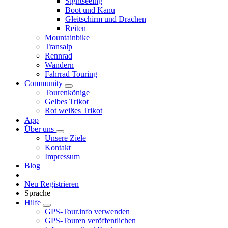
Sightseeing
Boot und Kanu
Gleitschirm und Drachen
Reiten
Mountainbike
Transalp
Rennrad
Wandern
Fahrrad Touring
Community
Tourenkönige
Gelbes Trikot
Rot weißes Trikot
App
Über uns
Unsere Ziele
Kontakt
Impressum
Blog
Neu Registrieren
Sprache
Hilfe
GPS-Tour.info verwenden
GPS-Touren veröffentlichen