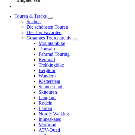
Mitglied seit
Touren & Tracks
Suchen
Die schönsten Touren
Die Top Favoriten
Gesamtes Tourenarchiv
Mountainbike
Transalp
Fahrrad Touring
Rennrad
Trekkingbike
Bergtour
Wandern
Klettersteig
Schneeschuh
Skitouren
Langlauf
Rodeln
Laufen
Nordic Walking
Inlineskates
Motorrad
ATV-Quad