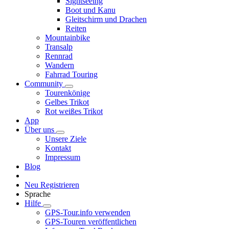
Sightseeing
Boot und Kanu
Gleitschirm und Drachen
Reiten
Mountainbike
Transalp
Rennrad
Wandern
Fahrrad Touring
Community
Tourenkönige
Gelbes Trikot
Rot weißes Trikot
App
Über uns
Unsere Ziele
Kontakt
Impressum
Blog
Neu Registrieren
Sprache
Hilfe
GPS-Tour.info verwenden
GPS-Touren veröffentlichen