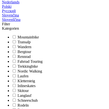
Nederlands
Polski
Русский
Slovenčina
Slovenščina
Filter
Kategorien
Mountainbike
Transalp
Wandern
Bergtour
Rennrad
Fahrrad Touring
Trekkingbike
Nordic Walking
Laufen
Klettersteig
Inlineskates
Skitour
Langlauf
Schneeschuh
Rodeln