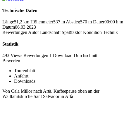
Technische Daten
Länge
51,2 km
Höhenmeter
537 m
Abstieg
570 m
Dauer
00:00 h:m
Datum
06.03.2023
Bewertungen
Autor
Landschaft
Spaßfaktor
Kondition
Technik
Statistik
493 Views
Bewertungen
1 Download
Durchschnitt
Bewerten
Tourenblatt
Anfahrt
Downloads
Von Cala Millor nach Artà, Kaffeepause oben an der
Wallfahrtskirche Sant Salvador in Artà