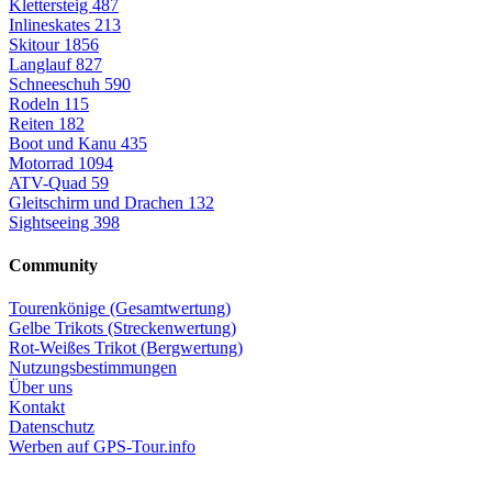
Klettersteig
487
Inlineskates
213
Skitour
1856
Langlauf
827
Schneeschuh
590
Rodeln
115
Reiten
182
Boot und Kanu
435
Motorrad
1094
ATV-Quad
59
Gleitschirm und Drachen
132
Sightseeing
398
Community
Tourenkönige (Gesamtwertung)
Gelbe Trikots (Streckenwertung)
Rot-Weißes Trikot (Bergwertung)
Nutzungsbestimmungen
Über uns
Kontakt
Datenschutz
Werben auf GPS-Tour.info