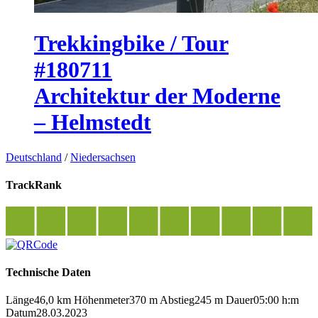
Trekkingbike / Tour
#180711
Architektur der Moderne
– Helmstedt
Deutschland
/
Niedersachsen
TrackRank
Technische Daten
Länge
46,0 km
Höhenmeter
370 m
Abstieg
245 m
Dauer
05:00 h:m
Datum
28.03.2023