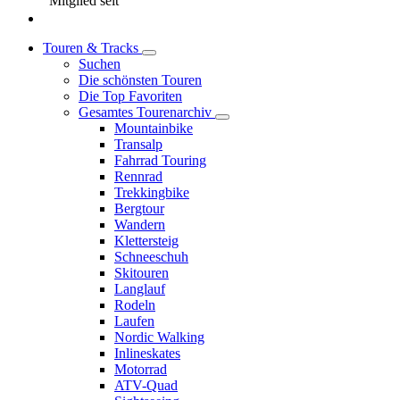
Mitglied seit
Touren & Tracks
Suchen
Die schönsten Touren
Die Top Favoriten
Gesamtes Tourenarchiv
Mountainbike
Transalp
Fahrrad Touring
Rennrad
Trekkingbike
Bergtour
Wandern
Klettersteig
Schneeschuh
Skitouren
Langlauf
Rodeln
Laufen
Nordic Walking
Inlineskates
Motorrad
ATV-Quad