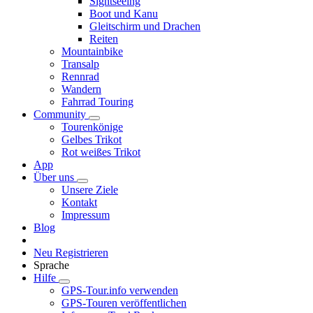
Sightseeing
Boot und Kanu
Gleitschirm und Drachen
Reiten
Mountainbike
Transalp
Rennrad
Wandern
Fahrrad Touring
Community
Tourenkönige
Gelbes Trikot
Rot weißes Trikot
App
Über uns
Unsere Ziele
Kontakt
Impressum
Blog
Neu Registrieren
Sprache
Hilfe
GPS-Tour.info verwenden
GPS-Touren veröffentlichen