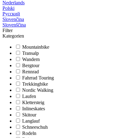
Nederlands
Polski
Русский
Slovenčina
Slovenščina
Filter
Kategorien
Mountainbike
Transalp
Wandern
Bergtour
Rennrad
Fahrrad Touring
Trekkingbike
Nordic Walking
Laufen
Klettersteig
Inlineskates
Skitour
Langlauf
Schneeschuh
Rodeln