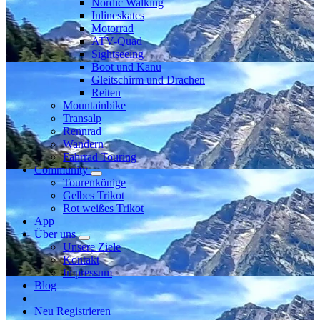
Nordic Walking
Inlineskates
Motorrad
ATV-Quad
Sightseeing
Boot und Kanu
Gleitschirm und Drachen
Reiten
Mountainbike
Transalp
Rennrad
Wandern
Fahrrad Touring
Community
Tourenkönige
Gelbes Trikot
Rot weißes Trikot
App
Über uns
Unsere Ziele
Kontakt
Impressum
Blog
Neu Registrieren