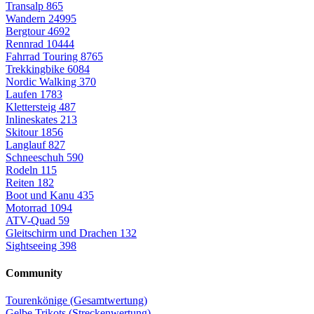
Transalp
865
Wandern
24995
Bergtour
4692
Rennrad
10444
Fahrrad Touring
8765
Trekkingbike
6084
Nordic Walking
370
Laufen
1783
Klettersteig
487
Inlineskates
213
Skitour
1856
Langlauf
827
Schneeschuh
590
Rodeln
115
Reiten
182
Boot und Kanu
435
Motorrad
1094
ATV-Quad
59
Gleitschirm und Drachen
132
Sightseeing
398
Community
Tourenkönige (Gesamtwertung)
Gelbe Trikots (Streckenwertung)