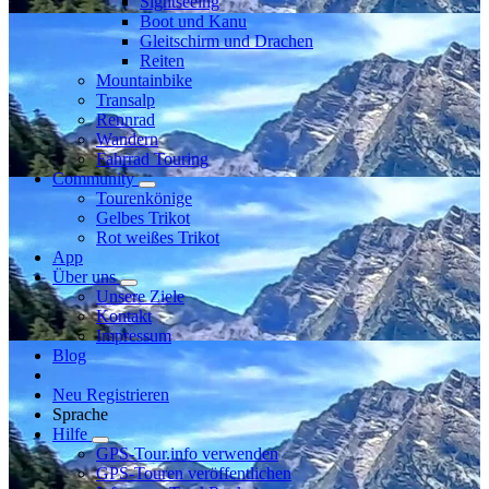
Sightseeing
Boot und Kanu
Gleitschirm und Drachen
Reiten
Mountainbike
Transalp
Rennrad
Wandern
Fahrrad Touring
Community
Tourenkönige
Gelbes Trikot
Rot weißes Trikot
App
Über uns
Unsere Ziele
Kontakt
Impressum
Blog
Neu Registrieren
Sprache
Hilfe
GPS-Tour.info verwenden
GPS-Touren veröffentlichen