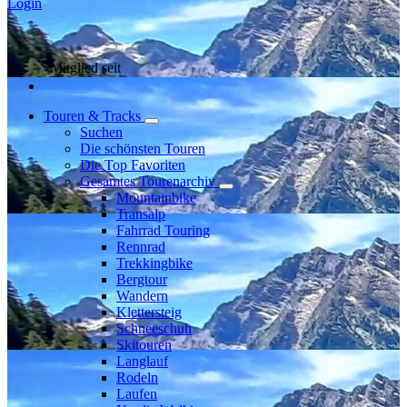
Login
Mitglied seit
Touren & Tracks
Suchen
Die schönsten Touren
Die Top Favoriten
Gesamtes Tourenarchiv
Mountainbike
Transalp
Fahrrad Touring
Rennrad
Trekkingbike
Bergtour
Wandern
Klettersteig
Schneeschuh
Skitouren
Langlauf
Rodeln
Laufen