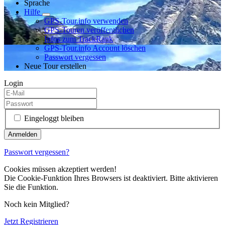
Sprache
Hilfe
GPS-Tour.info verwenden
GPS-Touren veröffentlichen
Infos zum TrackRank
GPS-Tour.info Account löschen
Passwort vergessen
Neue Tour erstellen
Login
Eingeloggt bleiben
Passwort vergessen?
Cookies müssen akzeptiert werden!
Die Cookie-Funktion Ihres Browsers ist deaktiviert. Bitte aktivieren
Sie die Funktion.
Noch kein Mitglied?
Jetzt Registrieren