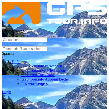
Ort auswählen
Sprache
Hilfe
GPS-Tour.info verwenden
GPS-Touren veröffentlichen
Infos zum TrackRank
GPS-Tour.info Account löschen
Passwort vergessen
Login