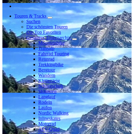
Mitglied seit
Touren & Tracks
Suchen
Die schönsten Touren
Die Top Favoriten
Gesamtes Tourenarchiv
Mountainbike
Transalp
Fahrrad Touring
Rennrad
Trekkingbike
Bergtour
Wandern
Klettersteig
Schneeschuh
Skitouren
Langlauf
Rodeln
Laufen
Nordic Walking
Inlineskates
Motorrad
ATV-Quad