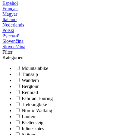
Español
Français
Magyar
Italiano
Nederlands
Polski
Русский
Slovenčina
Slovenščina
Filter
Kategorien
Mountainbike
Transalp
Wandern
Bergtour
Rennrad
Fahrrad Touring
Trekkingbike
Nordic Walking
Laufen
Klettersteig
Inlineskates
Skitour