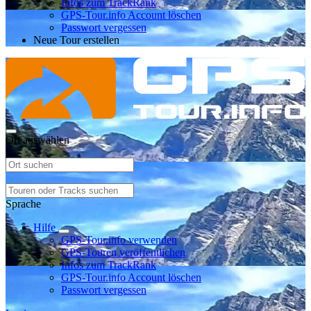
Infos zum TrackRank
GPS-Tour.info Account löschen
Passwort vergessen
Neue Tour erstellen
Ort auswählen
Sprache
Hilfe
GPS-Tour.info verwenden
GPS-Touren veröffentlichen
Infos zum TrackRank
GPS-Tour.info Account löschen
Passwort vergessen