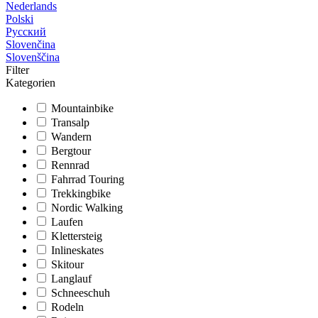
Nederlands
Polski
Русский
Slovenčina
Slovenščina
Filter
Kategorien
Mountainbike
Transalp
Wandern
Bergtour
Rennrad
Fahrrad Touring
Trekkingbike
Nordic Walking
Laufen
Klettersteig
Inlineskates
Skitour
Langlauf
Schneeschuh
Rodeln