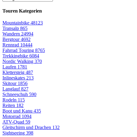
Touren Kategorien
Mountainbike
48123
Transalp
865
Wandern
24994
Bergtour
4692
Rennrad
10444
Fahrrad Touring
8765
Trekkingbike
6084
Nordic Walking
370
Laufen
1781
Klettersteig
487
Inlineskates
213
Skitour
1856
Langlauf
827
Schneeschuh
590
Rodeln
115
Reiten
182
Boot und Kanu
435
Motorrad
1094
ATV-Quad
59
Gleitschirm und Drachen
132
Sightseeing
398