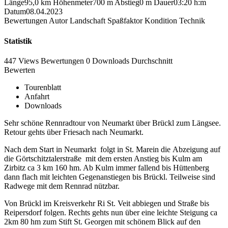
Länge
95,0 km
Höhenmeter
700 m
Abstieg
0 m
Dauer
03:20 h:m
Datum
08.04.2023
Bewertungen
Autor
Landschaft
Spaßfaktor
Kondition
Technik
Statistik
447 Views
Bewertungen
0 Downloads
Durchschnitt
Bewerten
Tourenblatt
Anfahrt
Downloads
Sehr schöne Rennradtour von Neumarkt über Brückl zum Längsee.
Retour gehts über Friesach nach Neumarkt.
Nach dem Start in Neumarkt folgt in St. Marein die Abzeigung auf
die Görtschitztalerstraße mit dem ersten Anstieg bis Kulm am
Zirbitz ca 3 km 160 hm. Ab Kulm immer fallend bis Hüttenberg
dann flach mit leichten Gegenanstiegen bis Brückl. Teilweise sind
Radwege mit dem Rennrad nützbar.
Von Brückl im Kreisverkehr Ri St. Veit abbiegen und Straße bis
Reipersdorf folgen. Rechts gehts nun über eine leichte Steigung ca
2km 80 hm zum Stift St. Georgen mit schönem Blick auf den