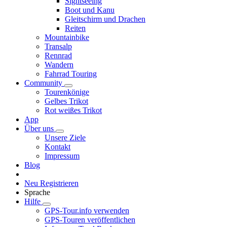
Sightseeing
Boot und Kanu
Gleitschirm und Drachen
Reiten
Mountainbike
Transalp
Rennrad
Wandern
Fahrrad Touring
Community
Tourenkönige
Gelbes Trikot
Rot weißes Trikot
App
Über uns
Unsere Ziele
Kontakt
Impressum
Blog
Neu Registrieren
Sprache
Hilfe
GPS-Tour.info verwenden
GPS-Touren veröffentlichen