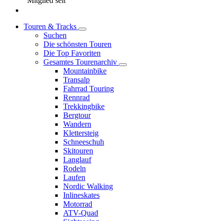
Mitglied seit
Touren & Tracks
Suchen
Die schönsten Touren
Die Top Favoriten
Gesamtes Tourenarchiv
Mountainbike
Transalp
Fahrrad Touring
Rennrad
Trekkingbike
Bergtour
Wandern
Klettersteig
Schneeschuh
Skitouren
Langlauf
Rodeln
Laufen
Nordic Walking
Inlineskates
Motorrad
ATV-Quad