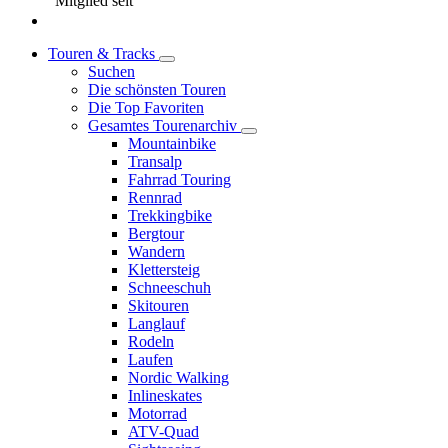
Mitglied seit
Touren & Tracks
Suchen
Die schönsten Touren
Die Top Favoriten
Gesamtes Tourenarchiv
Mountainbike
Transalp
Fahrrad Touring
Rennrad
Trekkingbike
Bergtour
Wandern
Klettersteig
Schneeschuh
Skitouren
Langlauf
Rodeln
Laufen
Nordic Walking
Inlineskates
Motorrad
ATV-Quad