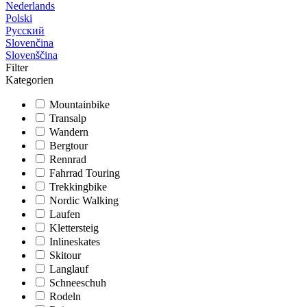
Nederlands
Polski
Русский
Slovenčina
Slovenščina
Filter
Kategorien
Mountainbike
Transalp
Wandern
Bergtour
Rennrad
Fahrrad Touring
Trekkingbike
Nordic Walking
Laufen
Klettersteig
Inlineskates
Skitour
Langlauf
Schneeschuh
Rodeln