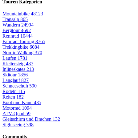
Touren Kategorien
Mountainbike
48123
Transalp
865
Wandern
24994
Bergtour
4692
Rennrad
10444
Fahrrad Touring
8765
Trekkingbike
6084
Nordic Walking
370
Laufen
1781
Klettersteig
487
Inlineskates
213
Skitour
1856
Langlauf
827
Schneeschuh
590
Rodeln
115
Reiten
182
Boot und Kanu
435
Motorrad
1094
ATV-Quad
59
Gleitschirm und Drachen
132
Sightseeing
398
Community