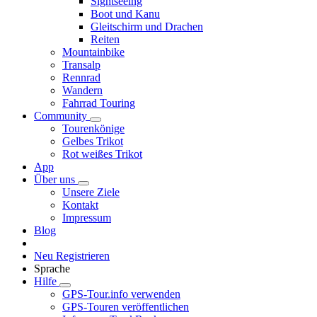
Sightseeing
Boot und Kanu
Gleitschirm und Drachen
Reiten
Mountainbike
Transalp
Rennrad
Wandern
Fahrrad Touring
Community
Tourenkönige
Gelbes Trikot
Rot weißes Trikot
App
Über uns
Unsere Ziele
Kontakt
Impressum
Blog
Neu Registrieren
Sprache
Hilfe
GPS-Tour.info verwenden
GPS-Touren veröffentlichen