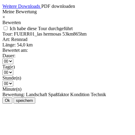
Weitere Downloads
PDF downloaden
Meine Bewertung
×
Bewerten
Ich habe diese Tour durchgeführt
Tour:
FUERR01_las hermosas 53km865hm
Art:
Rennrad
Länge:
54,0 km
Bewertet am:
Dauer:
Tag(e)
Stunde(n)
Minute(n)
Bewertung:
Landschaft
Spaßfaktor
Kondition
Technik
Ok
speichern