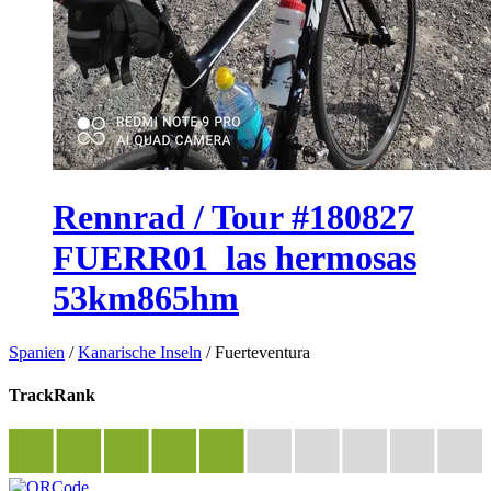
Rennrad / Tour #180827
FUERR01_las hermosas
53km865hm
Spanien
/
Kanarische Inseln
/
Fuerteventura
TrackRank