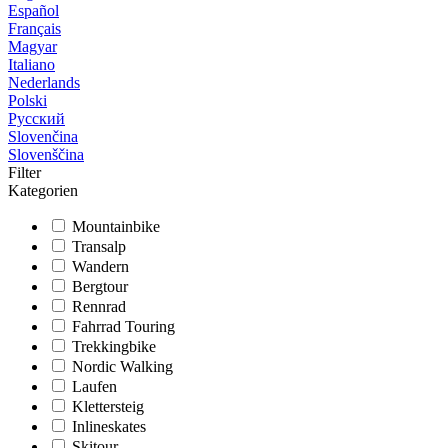
Español
Français
Magyar
Italiano
Nederlands
Polski
Русский
Slovenčina
Slovenščina
Filter
Kategorien
Mountainbike
Transalp
Wandern
Bergtour
Rennrad
Fahrrad Touring
Trekkingbike
Nordic Walking
Laufen
Klettersteig
Inlineskates
Skitour