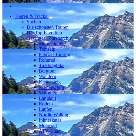
Mitglied seit
Touren & Tracks
Suchen
Die schönsten Touren
Die Top Favoriten
Gesamtes Tourenarchiv
Mountainbike
Transalp
Fahrrad Touring
Rennrad
Trekkingbike
Bergtour
Wandern
Klettersteig
Schneeschuh
Skitouren
Langlauf
Rodeln
Laufen
Nordic Walking
Inlineskates
Motorrad
ATV-Quad