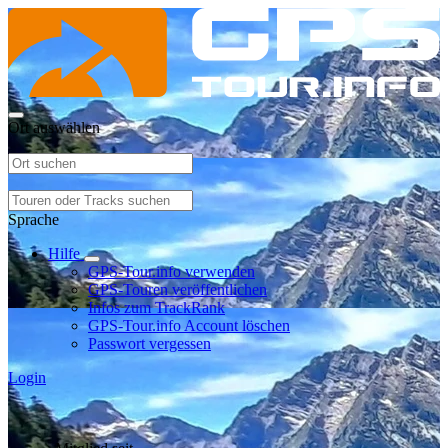
Ort auswählen
Sprache
Hilfe
GPS-Tour.info verwenden
GPS-Touren veröffentlichen
Infos zum TrackRank
GPS-Tour.info Account löschen
Passwort vergessen
Login