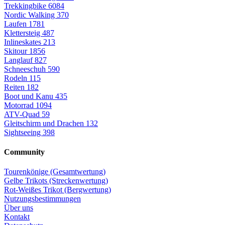
Trekkingbike
6084
Nordic Walking
370
Laufen
1781
Klettersteig
487
Inlineskates
213
Skitour
1856
Langlauf
827
Schneeschuh
590
Rodeln
115
Reiten
182
Boot und Kanu
435
Motorrad
1094
ATV-Quad
59
Gleitschirm und Drachen
132
Sightseeing
398
Community
Tourenkönige (Gesamtwertung)
Gelbe Trikots (Streckenwertung)
Rot-Weißes Trikot (Bergwertung)
Nutzungsbestimmungen
Über uns
Kontakt