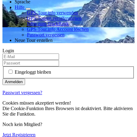
Sprache
Hilfe
GPS-Tour.info verwenden
GPS-Touren veröffentlichen
Infos zum TrackRank
GPS-Tour.info Account löschen
Passwort vergessen
Neue Tour erstellen
Login
Eingeloggt bleiben
Passwort vergessen?
Cookies müssen akzeptiert werden!
Die Cookie-Funktion Ihres Browsers ist deaktiviert. Bitte aktivieren
Sie die Funktion.
Noch kein Mitglied?
Jetzt Registrieren