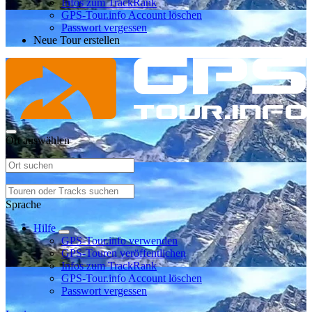
Infos zum TrackRank
GPS-Tour.info Account löschen
Passwort vergessen
Neue Tour erstellen
Ort auswählen
Sprache
Hilfe
GPS-Tour.info verwenden
GPS-Touren veröffentlichen
Infos zum TrackRank
GPS-Tour.info Account löschen
Passwort vergessen