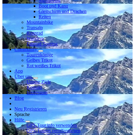
Sightseeing
Boot und Kanu
Gleitschirm und Drachen
Reiten
Mountainbike
Transalp
Rennrad
Wandern
Fahrrad Touring
Community
Tourenkönige
Gelbes Trikot
Rot weißes Trikot
App
Über uns
Unsere Ziele
Kontakt
Impressum
Blog
Neu Registrieren
Sprache
Hilfe
GPS-Tour.info verwenden
GPS-Touren veröffentlichen