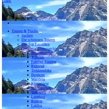
Login
Mitglied seit
Touren & Tracks
Suchen
Die schönsten Touren
Die Top Favoriten
Gesamtes Tourenarchiv
Mountainbike
Transalp
Fahrrad Touring
Rennrad
Trekkingbike
Bergtour
Wandern
Klettersteig
Schneeschuh
Skitouren
Langlauf
Rodeln
Laufen