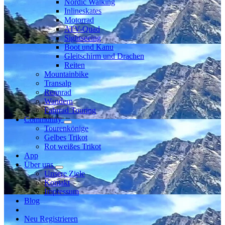
Nordic Walking
Inlineskates
Motorrad
ATV-Quad
Sightseeing
Boot und Kanu
Gleitschirm und Drachen
Reiten
Mountainbike
Transalp
Rennrad
Wandern
Fahrrad Touring
Community
Tourenkönige
Gelbes Trikot
Rot weißes Trikot
App
Über uns
Unsere Ziele
Kontakt
Impressum
Blog
Neu Registrieren