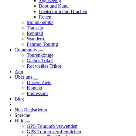
Sightseeing
Boot und Kanu
Gleitschirm und Drachen
Reiten
Mountainbike
Transalp
Rennrad
Wandern
Fahrrad Touring
Community
Tourenkönige
Gelbes Trikot
Rot weißes Trikot
App
Über uns
Unsere Ziele
Kontakt
Impressum
Blog
Neu Registrieren
Sprache
Hilfe
GPS-Tour.info verwenden
GPS-Touren veröffentlichen