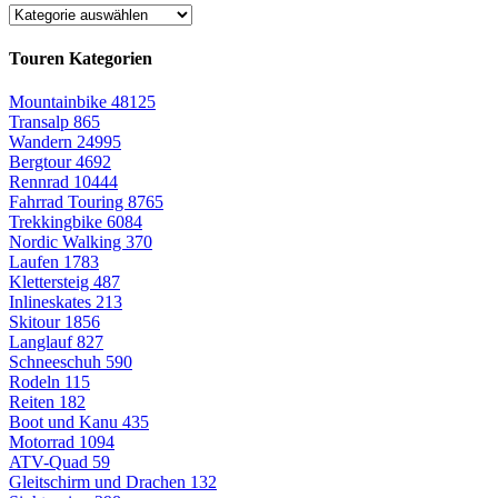
Touren Kategorien
Mountainbike
48125
Transalp
865
Wandern
24995
Bergtour
4692
Rennrad
10444
Fahrrad Touring
8765
Trekkingbike
6084
Nordic Walking
370
Laufen
1783
Klettersteig
487
Inlineskates
213
Skitour
1856
Langlauf
827
Schneeschuh
590
Rodeln
115
Reiten
182
Boot und Kanu
435
Motorrad
1094
ATV-Quad
59
Gleitschirm und Drachen
132