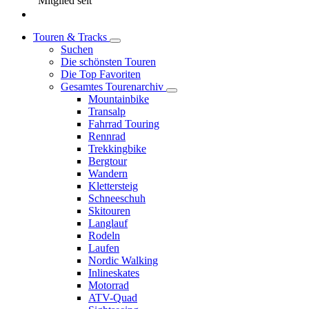
Mitglied seit
Touren & Tracks
Suchen
Die schönsten Touren
Die Top Favoriten
Gesamtes Tourenarchiv
Mountainbike
Transalp
Fahrrad Touring
Rennrad
Trekkingbike
Bergtour
Wandern
Klettersteig
Schneeschuh
Skitouren
Langlauf
Rodeln
Laufen
Nordic Walking
Inlineskates
Motorrad
ATV-Quad