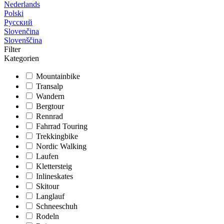
Nederlands
Polski
Русский
Slovenčina
Slovenščina
Filter
Kategorien
Mountainbike
Transalp
Wandern
Bergtour
Rennrad
Fahrrad Touring
Trekkingbike
Nordic Walking
Laufen
Klettersteig
Inlineskates
Skitour
Langlauf
Schneeschuh
Rodeln