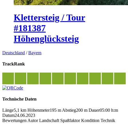
Klettersteig / Tour
#181387
Höhenglücksteig
Deutschland
/
Bayern
TrackRank
Technische Daten
Länge
5,1 km
Höhenmeter
195 m
Abstieg
200 m
Dauer
05:00 h:m
Datum
24.06.2023
Bewertungen
Autor
Landschaft
Spaßfaktor
Kondition
Technik