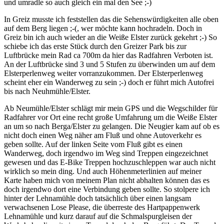
und umradle so auch gleich ein mal den See ;-)
In Greiz musste ich feststellen das die Sehenswürdigkeiten alle oben
auf dem Berg liegen ;-(, wer möchte kann hochradeln. Doch in
Greiz bin ich auch wieder an die Weiße Elster zurück gekehrt ;-) So
schiebe ich das erste Stück durch den Greizer Park bis zur
Luftbrücke mein Rad ca 700m da hier das Radfahren Verboten ist.
An der Luftbrücke sind 3 und 5 Stufen zu überwinden um auf dem
Elsterperlenweg weiter vorranzukommen. Der Elsterperlenweg
scheint eher ein Wanderweg zu sein ;-) doch er führt mich Autofrei
bis nach Neuhmühle/Elster.
Ab Neumühle/Elster schlägt mir mein GPS und die Wegschilder für
Radfahrer vor Ort eine recht große Umfahrung um die Weiße Elster
an um so nach Berga/Elster zu gelangen. Die Neugier kam auf ob es
nicht doch einen Weg näher am Fluß und ohne Autoverkehr es
geben sollte. Auf der linken Seite vom Fluß gibt es einen
Wanderweg, doch irgendwo im Weg sind Treppen eingezeichnet
gewesen und das E-Bike Treppen hochzuschleppen war auch nicht
wirklich so mein ding. Und auch Höhenmeterlinien auf meiner
Karte haben mich von meinem Plan nicht abhalten können das es
doch irgendwo dort eine Verbindung geben sollte. So stolpere ich
hinter der Lehnamühle doch tatsächlich über einen langsam
verwachsenen Lose Please, die überreste des Hartpappenwerk
Lehnamühle und kurz darauf auf die Schmalspurgleisen der