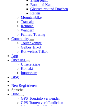
Sightseeing
Boot und Kanu
Gleitschirm und Drachen
Reiten
Mountainbike
Transalp
Rennrad
Wandern
Fahrrad Touring
Community
Tourenkönige
Gelbes Trikot
Rot weißes Trikot
App
Über uns
Unsere Ziele
Kontakt
Impressum
Blog
Neu Registrieren
Sprache
Hilfe
GPS-Tour.info verwenden
GPS-Touren veröffentlichen