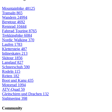
Mountainbike
48125
Transalp
865
Wandern
24994
Bergtour
4692
Rennrad
10444
Fahrrad Touring
8765
Trekkingbike
6084
Nordic Walking
370
Laufen
1783
Klettersteig
487
Inlineskates
213
Skitour
1856
Langlauf
827
Schneeschuh
590
Rodeln
115
Reiten
182
Boot und Kanu
435
Motorrad
1094
ATV-Quad
59
Gleitschirm und Drachen
132
Sightseeing
398
Community