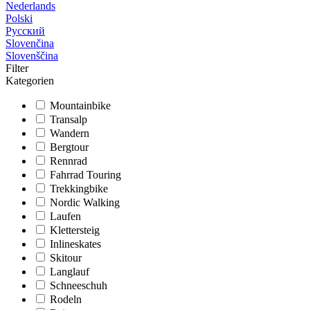
Nederlands
Polski
Русский
Slovenčina
Slovenščina
Filter
Kategorien
Mountainbike
Transalp
Wandern
Bergtour
Rennrad
Fahrrad Touring
Trekkingbike
Nordic Walking
Laufen
Klettersteig
Inlineskates
Skitour
Langlauf
Schneeschuh
Rodeln