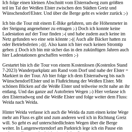
Ich folge einen kleinen Abschnitt vom Elsterradweg zum größten
teil im Tal der Weißen Elster zwischen den Städten Greiz und
Wünschendorf/Elster. Und über die Berge geht es wieder zurück ;-)
Ich bin die Tour mit einem E-Bike gefahren, um die Höhenmeter in
der Steigung angenehmer zu ertragen ;-) Doch ich konnte keine
Ladestation auf der Tour finden ;-( und habe zudem auch keine im
Netz gefunden wo eine sein könnte ;-(( Auch alle Bäcker hatten zu
oder Betriebsferien ;-(((. Also kann ich hier euch keinen Stromtip
geben ;( Doch ich bin mir sicher das in den zukünftigen Jahren auch
hier Ladestationen geschaffen werden ;-)
Gestartet bin ich die Tour von einem Kostenlosen (Kostenlos Stand
7-2023) Wanderparkplatz am Rand vom Dorf und nahe der Elster =
Markiert in der Tour. Ab hier folge ich dem Elsterradweg bis nach
Wünschendorf/Elster und in Flußrichtung der Weißen Elster. Mit
schönen Blicken auf die Weiße Elster und teilweise recht nahe an ihr
entlang. Und das ganze auf Autofreien Wegen ;-) Hier verlasse ich
den Elsterradweg und die Weiße Elster und folge weiter dem Fluss:
Weida nach Weida.
Hinter Weida verlasse ich auch die Weida da zum einen keine Wege
mehr am Fluss es gibt und zum anderen weil ich in Richtung Greiz
will. So geht es auf unterschiedlichsten Wegen über die Berge
weiter. In Langenwetzendorf am Parkteich lege ich ein Pause ein