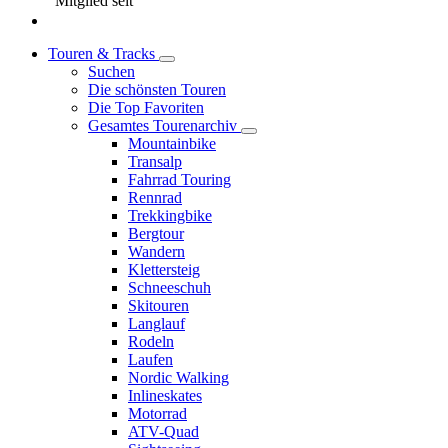
Mitglied seit
Touren & Tracks
Suchen
Die schönsten Touren
Die Top Favoriten
Gesamtes Tourenarchiv
Mountainbike
Transalp
Fahrrad Touring
Rennrad
Trekkingbike
Bergtour
Wandern
Klettersteig
Schneeschuh
Skitouren
Langlauf
Rodeln
Laufen
Nordic Walking
Inlineskates
Motorrad
ATV-Quad