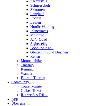
Klettersteig
Schneeschuh
Skitouren
Langlauf
Rodeln
Laufen
Nordic Walking
Inlineskates
Motorrad
ATV-Quad
Sightseeing
Boot und Kanu
Gleitschirm und Drachen
Reiten
Mountainbike
Transalp
Rennrad
Wandern
Fahrrad Touring
Community
Tourenkönige
Gelbes Trikot
Rot weißes Trikot
App
Über uns