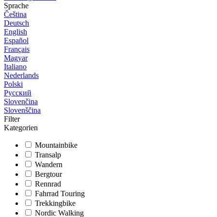
Sprache
Čeština
Deutsch
English
Español
Français
Magyar
Italiano
Nederlands
Polski
Русский
Slovenčina
Slovenščina
Filter
Kategorien
Mountainbike
Transalp
Wandern
Bergtour
Rennrad
Fahrrad Touring
Trekkingbike
Nordic Walking