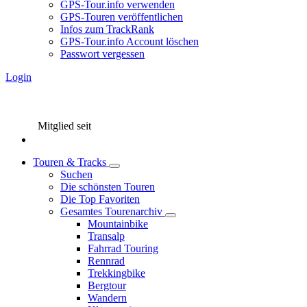
GPS-Tour.info verwenden
GPS-Touren veröffentlichen
Infos zum TrackRank
GPS-Tour.info Account löschen
Passwort vergessen
Login
Mitglied seit
Touren & Tracks
Suchen
Die schönsten Touren
Die Top Favoriten
Gesamtes Tourenarchiv
Mountainbike
Transalp
Fahrrad Touring
Rennrad
Trekkingbike
Bergtour
Wandern