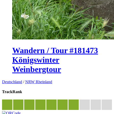
Wandern / Tour #181473
Königswinter
Weinbergtour
Deutschland
/
NRW Rheinland
TrackRank