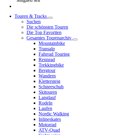
Mitglied seit
Touren & Tracks
Suchen
Die schönsten Touren
Die Top Favoriten
Gesamtes Tourenarchiv
Mountainbike
Transalp
Fahrrad Touring
Rennrad
Trekkingbike
Bergtour
Wandern
Klettersteig
Schneeschuh
Skitouren
Langlauf
Rodeln
Laufen
Nordic Walking
Inlineskates
Motorrad
ATV-Quad