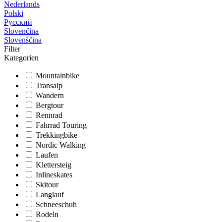
Nederlands
Polski
Русский
Slovenčina
Slovenščina
Filter
Kategorien
Mountainbike
Transalp
Wandern
Bergtour
Rennrad
Fahrrad Touring
Trekkingbike
Nordic Walking
Laufen
Klettersteig
Inlineskates
Skitour
Langlauf
Schneeschuh
Rodeln