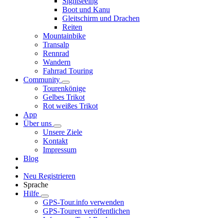
Sightseeing
Boot und Kanu
Gleitschirm und Drachen
Reiten
Mountainbike
Transalp
Rennrad
Wandern
Fahrrad Touring
Community
Tourenkönige
Gelbes Trikot
Rot weißes Trikot
App
Über uns
Unsere Ziele
Kontakt
Impressum
Blog
Neu Registrieren
Sprache
Hilfe
GPS-Tour.info verwenden
GPS-Touren veröffentlichen