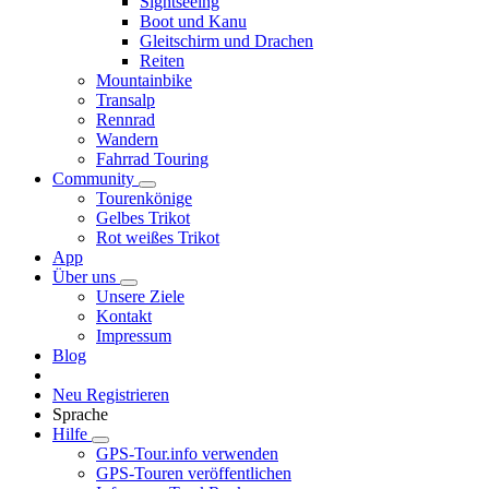
Sightseeing
Boot und Kanu
Gleitschirm und Drachen
Reiten
Mountainbike
Transalp
Rennrad
Wandern
Fahrrad Touring
Community
Tourenkönige
Gelbes Trikot
Rot weißes Trikot
App
Über uns
Unsere Ziele
Kontakt
Impressum
Blog
Neu Registrieren
Sprache
Hilfe
GPS-Tour.info verwenden
GPS-Touren veröffentlichen