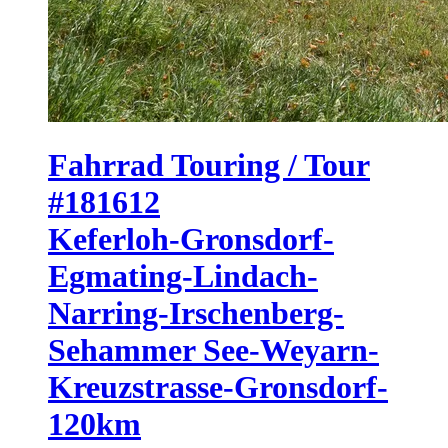
Fahrrad Touring / Tour
#181612
Keferloh-Gronsdorf-
Egmating-Lindach-
Narring-Irschenberg-
Sehammer See-Weyarn-
Kreuzstrasse-Gronsdorf-
120km