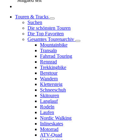
Mitglied seit
Touren & Tracks
Suchen
Die schönsten Touren
Die Top Favoriten
Gesamtes Tourenarchiv
Mountainbike
Transalp
Fahrrad Touring
Rennrad
Trekkingbike
Bergtour
Wandern
Klettersteig
Schneeschuh
Skitouren
Langlauf
Rodeln
Laufen
Nordic Walking
Inlineskates
Motorrad
ATV-Quad