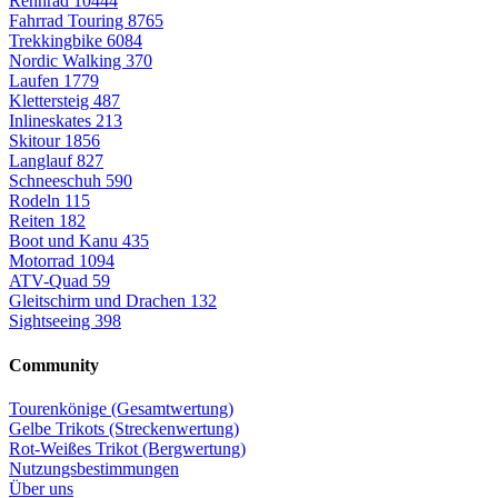
Rennrad
10444
Fahrrad Touring
8765
Trekkingbike
6084
Nordic Walking
370
Laufen
1779
Klettersteig
487
Inlineskates
213
Skitour
1856
Langlauf
827
Schneeschuh
590
Rodeln
115
Reiten
182
Boot und Kanu
435
Motorrad
1094
ATV-Quad
59
Gleitschirm und Drachen
132
Sightseeing
398
Community
Tourenkönige (Gesamtwertung)
Gelbe Trikots (Streckenwertung)
Rot-Weißes Trikot (Bergwertung)
Nutzungsbestimmungen
Über uns