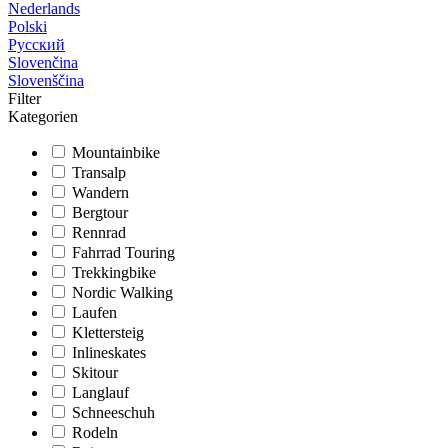
Nederlands
Polski
Русский
Slovenčina
Slovenščina
Filter
Kategorien
Mountainbike
Transalp
Wandern
Bergtour
Rennrad
Fahrrad Touring
Trekkingbike
Nordic Walking
Laufen
Klettersteig
Inlineskates
Skitour
Langlauf
Schneeschuh
Rodeln