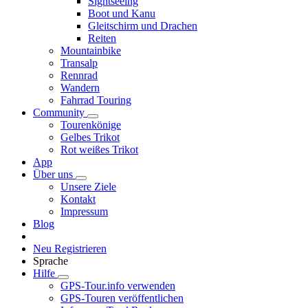
Sightseeing
Boot und Kanu
Gleitschirm und Drachen
Reiten
Mountainbike
Transalp
Rennrad
Wandern
Fahrrad Touring
Community
Tourenkönige
Gelbes Trikot
Rot weißes Trikot
App
Über uns
Unsere Ziele
Kontakt
Impressum
Blog
Neu Registrieren
Sprache
Hilfe
GPS-Tour.info verwenden
GPS-Touren veröffentlichen