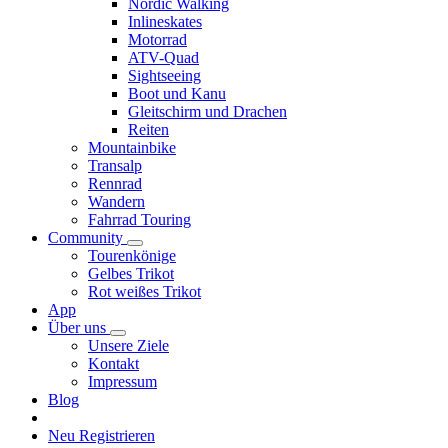
Nordic Walking
Inlineskates
Motorrad
ATV-Quad
Sightseeing
Boot und Kanu
Gleitschirm und Drachen
Reiten
Mountainbike
Transalp
Rennrad
Wandern
Fahrrad Touring
Community
Tourenkönige
Gelbes Trikot
Rot weißes Trikot
App
Über uns
Unsere Ziele
Kontakt
Impressum
Blog
Neu Registrieren