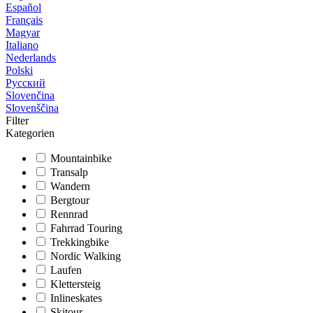
Español
Français
Magyar
Italiano
Nederlands
Polski
Русский
Slovenčina
Slovenščina
Filter
Kategorien
Mountainbike
Transalp
Wandern
Bergtour
Rennrad
Fahrrad Touring
Trekkingbike
Nordic Walking
Laufen
Klettersteig
Inlineskates
Skitour