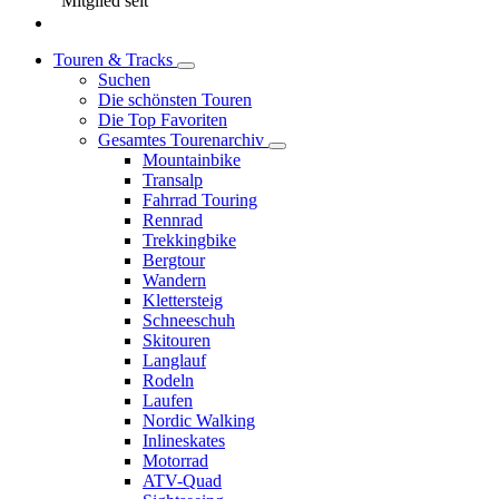
Mitglied seit
Touren & Tracks
Suchen
Die schönsten Touren
Die Top Favoriten
Gesamtes Tourenarchiv
Mountainbike
Transalp
Fahrrad Touring
Rennrad
Trekkingbike
Bergtour
Wandern
Klettersteig
Schneeschuh
Skitouren
Langlauf
Rodeln
Laufen
Nordic Walking
Inlineskates
Motorrad
ATV-Quad