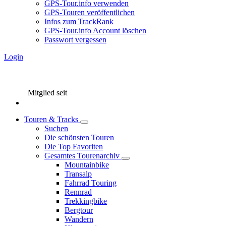
GPS-Tour.info verwenden
GPS-Touren veröffentlichen
Infos zum TrackRank
GPS-Tour.info Account löschen
Passwort vergessen
Login
Mitglied seit
Touren & Tracks
Suchen
Die schönsten Touren
Die Top Favoriten
Gesamtes Tourenarchiv
Mountainbike
Transalp
Fahrrad Touring
Rennrad
Trekkingbike
Bergtour
Wandern