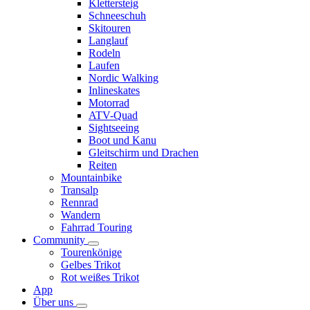
Klettersteig
Schneeschuh
Skitouren
Langlauf
Rodeln
Laufen
Nordic Walking
Inlineskates
Motorrad
ATV-Quad
Sightseeing
Boot und Kanu
Gleitschirm und Drachen
Reiten
Mountainbike
Transalp
Rennrad
Wandern
Fahrrad Touring
Community
Tourenkönige
Gelbes Trikot
Rot weißes Trikot
App
Über uns