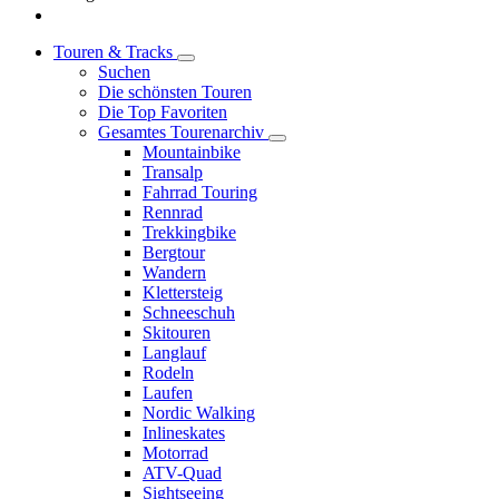
Touren & Tracks
Suchen
Die schönsten Touren
Die Top Favoriten
Gesamtes Tourenarchiv
Mountainbike
Transalp
Fahrrad Touring
Rennrad
Trekkingbike
Bergtour
Wandern
Klettersteig
Schneeschuh
Skitouren
Langlauf
Rodeln
Laufen
Nordic Walking
Inlineskates
Motorrad
ATV-Quad
Sightseeing