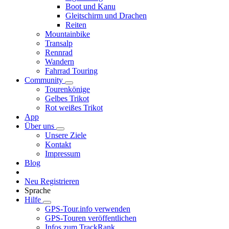
Boot und Kanu
Gleitschirm und Drachen
Reiten
Mountainbike
Transalp
Rennrad
Wandern
Fahrrad Touring
Community
Tourenkönige
Gelbes Trikot
Rot weißes Trikot
App
Über uns
Unsere Ziele
Kontakt
Impressum
Blog
Neu Registrieren
Sprache
Hilfe
GPS-Tour.info verwenden
GPS-Touren veröffentlichen
Infos zum TrackRank