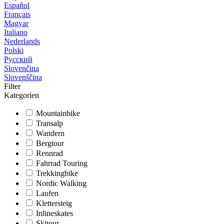
Español
Français
Magyar
Italiano
Nederlands
Polski
Русский
Slovenčina
Slovenščina
Filter
Kategorien
Mountainbike
Transalp
Wandern
Bergtour
Rennrad
Fahrrad Touring
Trekkingbike
Nordic Walking
Laufen
Klettersteig
Inlineskates
Skitour