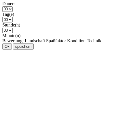
Dauer:
Tag(e)
Stunde(n)
Minute(n)
Bewertung:
Landschaft
Spaßfaktor
Kondition
Technik
Ok
speichern