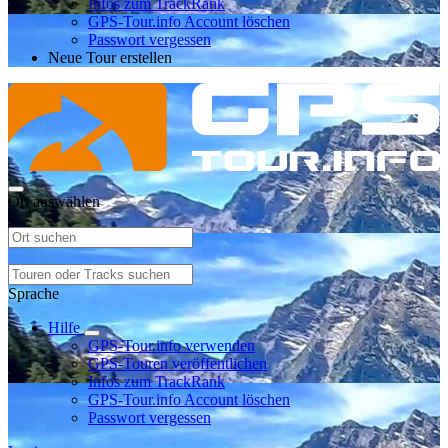
Infos zum TrackRank
GPS-Tour.info Account löschen
Passwort vergessen
Neue Tour erstellen
Ort auswählen
Sprache
Hilfe
GPS-Tour.info verwenden
GPS-Touren veröffentlichen
Infos zum TrackRank
GPS-Tour.info Account löschen
Passwort vergessen