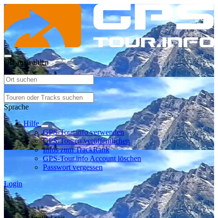
Ort auswählen
Sprache
Hilfe
GPS-Tour.info verwenden
GPS-Touren veröffentlichen
Infos zum TrackRank
GPS-Tour.info Account löschen
Passwort vergessen
Login