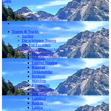
Login
Mitglied seit
Touren & Tracks
Suchen
Die schönsten Touren
Die Top Favoriten
Gesamtes Tourenarchiv
Mountainbike
Transalp
Fahrrad Touring
Rennrad
Trekkingbike
Bergtour
Wandern
Klettersteig
Schneeschuh
Skitouren
Langlauf
Rodeln
Laufen