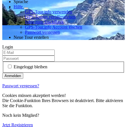
Sprache
Hilfe
GPS-Tour.info verwenden
GPS-Touren veröffentlichen
Infos zum TrackRank
GPS-Tour.info Account löschen
Passwort vergessen
Neue Tour erstellen
Login
Eingeloggt bleiben
Passwort vergessen?
Cookies müssen akzeptiert werden!
Die Cookie-Funktion Ihres Browsers ist deaktiviert. Bitte aktivieren
Sie die Funktion.
Noch kein Mitglied?
Jetzt Registrieren