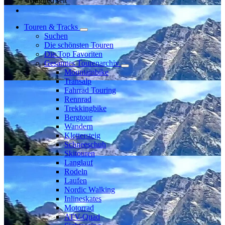
Mitglied seit
Touren & Tracks
Suchen
Die schönsten Touren
Die Top Favoriten
Gesamtes Tourenarchiv
Mountainbike
Transalp
Fahrrad Touring
Rennrad
Trekkingbike
Bergtour
Wandern
Klettersteig
Schneeschuh
Skitouren
Langlauf
Rodeln
Laufen
Nordic Walking
Inlineskates
Motorrad
ATV-Quad