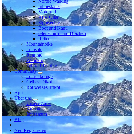
Nordic Walking
Inlineskates
Motorrad
ATV-Quad
Sightseeing
Boot und Kanu
Gleitschirm und Drachen
Reiten
Mountainbike
Transalp
Rennrad
Wandern
Fahrrad Touring
Community
Tourenkönige
Gelbes Trikot
Rot weißes Trikot
App
Über uns
Unsere Ziele
Kontakt
Impressum
Blog
Neu Registrieren