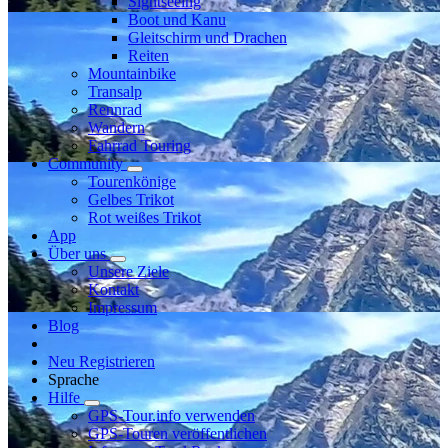
Sightseeing
Boot und Kanu
Gleitschirm und Drachen
Reiten
Mountainbike
Transalp
Rennrad
Wandern
Fahrrad Touring
Community
Tourenkönige
Gelbes Trikot
Rot weißes Trikot
App
Über uns
Unsere Ziele
Kontakt
Impressum
Blog
Neu Registrieren
Sprache
Hilfe
GPS-Tour.info verwenden
GPS-Touren veröffentlichen