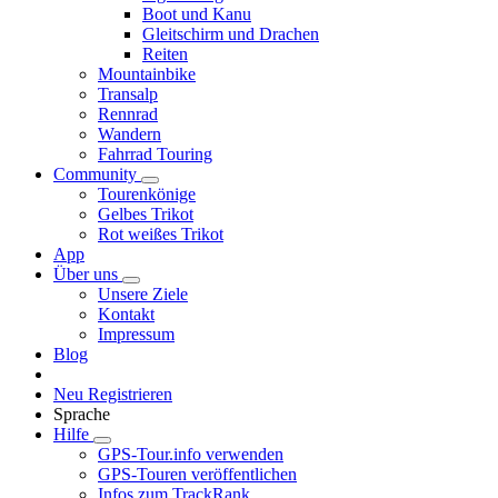
Boot und Kanu
Gleitschirm und Drachen
Reiten
Mountainbike
Transalp
Rennrad
Wandern
Fahrrad Touring
Community
Tourenkönige
Gelbes Trikot
Rot weißes Trikot
App
Über uns
Unsere Ziele
Kontakt
Impressum
Blog
Neu Registrieren
Sprache
Hilfe
GPS-Tour.info verwenden
GPS-Touren veröffentlichen
Infos zum TrackRank