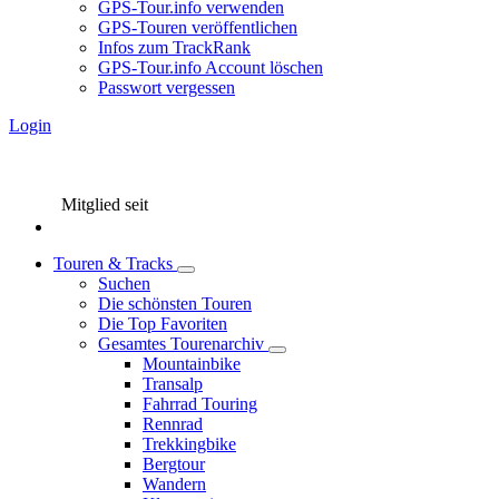
GPS-Tour.info verwenden
GPS-Touren veröffentlichen
Infos zum TrackRank
GPS-Tour.info Account löschen
Passwort vergessen
Login
Mitglied seit
Touren & Tracks
Suchen
Die schönsten Touren
Die Top Favoriten
Gesamtes Tourenarchiv
Mountainbike
Transalp
Fahrrad Touring
Rennrad
Trekkingbike
Bergtour
Wandern