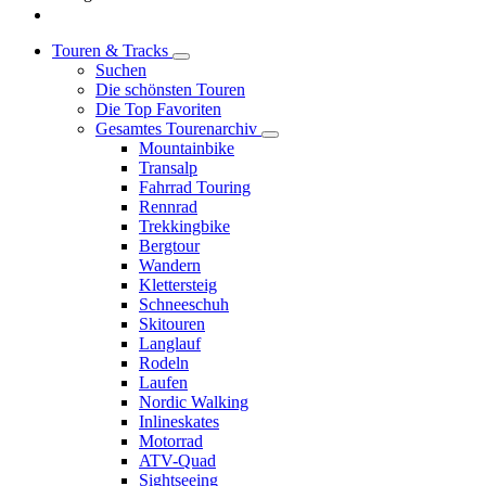
Touren & Tracks
Suchen
Die schönsten Touren
Die Top Favoriten
Gesamtes Tourenarchiv
Mountainbike
Transalp
Fahrrad Touring
Rennrad
Trekkingbike
Bergtour
Wandern
Klettersteig
Schneeschuh
Skitouren
Langlauf
Rodeln
Laufen
Nordic Walking
Inlineskates
Motorrad
ATV-Quad
Sightseeing