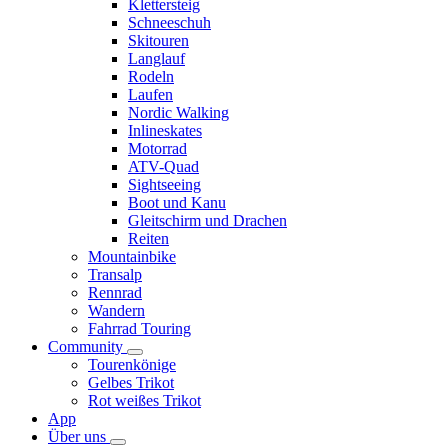
Klettersteig
Schneeschuh
Skitouren
Langlauf
Rodeln
Laufen
Nordic Walking
Inlineskates
Motorrad
ATV-Quad
Sightseeing
Boot und Kanu
Gleitschirm und Drachen
Reiten
Mountainbike
Transalp
Rennrad
Wandern
Fahrrad Touring
Community
Tourenkönige
Gelbes Trikot
Rot weißes Trikot
App
Über uns