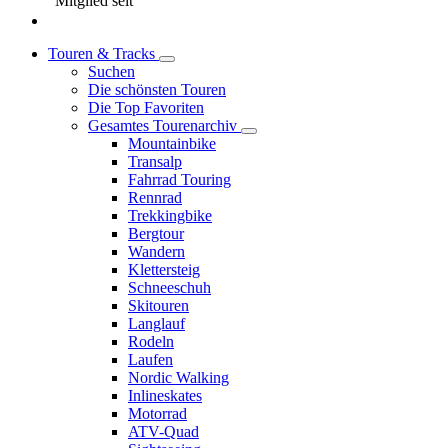
Mitglied seit
Touren & Tracks
Suchen
Die schönsten Touren
Die Top Favoriten
Gesamtes Tourenarchiv
Mountainbike
Transalp
Fahrrad Touring
Rennrad
Trekkingbike
Bergtour
Wandern
Klettersteig
Schneeschuh
Skitouren
Langlauf
Rodeln
Laufen
Nordic Walking
Inlineskates
Motorrad
ATV-Quad