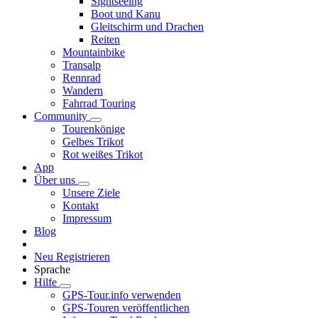
Sightseeing
Boot und Kanu
Gleitschirm und Drachen
Reiten
Mountainbike
Transalp
Rennrad
Wandern
Fahrrad Touring
Community
Tourenkönige
Gelbes Trikot
Rot weißes Trikot
App
Über uns
Unsere Ziele
Kontakt
Impressum
Blog
Neu Registrieren
Sprache
Hilfe
GPS-Tour.info verwenden
GPS-Touren veröffentlichen