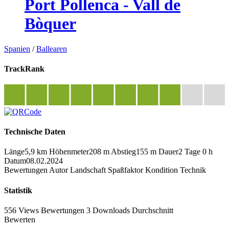
Port Pollenca - Vall de
Bòquer
Spanien
/
Ballearen
TrackRank
Technische Daten
Länge
5,9 km
Höhenmeter
208 m
Abstieg
155 m
Dauer
2 Tage 0 h
Datum
08.02.2024
Bewertungen
Autor
Landschaft
Spaßfaktor
Kondition
Technik
Statistik
556 Views
Bewertungen
3 Downloads
Durchschnitt
Bewerten