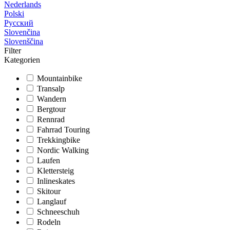
Nederlands
Polski
Русский
Slovenčina
Slovenščina
Filter
Kategorien
Mountainbike
Transalp
Wandern
Bergtour
Rennrad
Fahrrad Touring
Trekkingbike
Nordic Walking
Laufen
Klettersteig
Inlineskates
Skitour
Langlauf
Schneeschuh
Rodeln