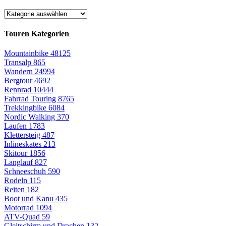
Touren Kategorien
Mountainbike
48125
Transalp
865
Wandern
24994
Bergtour
4692
Rennrad
10444
Fahrrad Touring
8765
Trekkingbike
6084
Nordic Walking
370
Laufen
1783
Klettersteig
487
Inlineskates
213
Skitour
1856
Langlauf
827
Schneeschuh
590
Rodeln
115
Reiten
182
Boot und Kanu
435
Motorrad
1094
ATV-Quad
59
Gleitschirm und Drachen
132