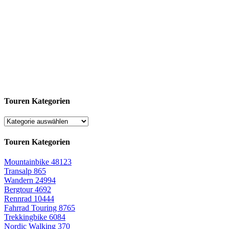
Touren Kategorien
Touren Kategorien
Mountainbike
48123
Transalp
865
Wandern
24994
Bergtour
4692
Rennrad
10444
Fahrrad Touring
8765
Trekkingbike
6084
Nordic Walking
370