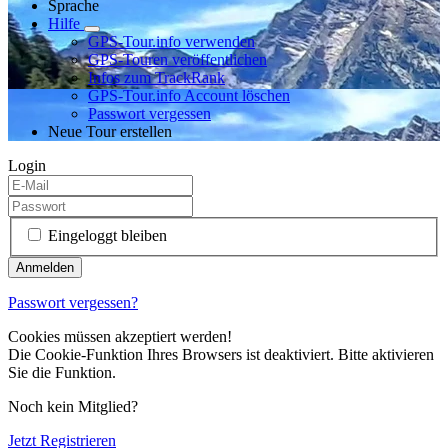
Sprache
Hilfe
GPS-Tour.info verwenden
GPS-Touren veröffentlichen
Infos zum TrackRank
GPS-Tour.info Account löschen
Passwort vergessen
Neue Tour erstellen
Login
Eingeloggt bleiben
Passwort vergessen?
Cookies müssen akzeptiert werden!
Die Cookie-Funktion Ihres Browsers ist deaktiviert. Bitte aktivieren
Sie die Funktion.
Noch kein Mitglied?
Jetzt Registrieren