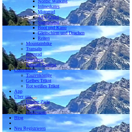
Nordic Walking
Inlineskates
Motorrad
ATV-Quad
Sightseeing
Boot und Kanu
Gleitschirm und Drachen
Reiten
Mountainbike
Transalp
Rennrad
Wandern
Fahrrad Touring
Community
Tourenkönige
Gelbes Trikot
Rot weißes Trikot
App
Über uns
Unsere Ziele
Kontakt
Impressum
Blog
Neu Registrieren