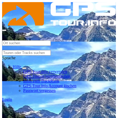
Ort auswählen
Sprache
Hilfe
GPS-Tour.info verwenden
GPS-Touren veröffentlichen
Infos zum TrackRank
GPS-Tour.info Account löschen
Passwort vergessen
Login