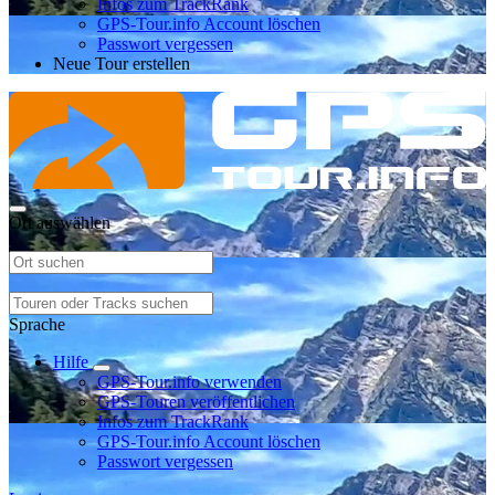
Infos zum TrackRank
GPS-Tour.info Account löschen
Passwort vergessen
Neue Tour erstellen
Ort auswählen
Sprache
Hilfe
GPS-Tour.info verwenden
GPS-Touren veröffentlichen
Infos zum TrackRank
GPS-Tour.info Account löschen
Passwort vergessen