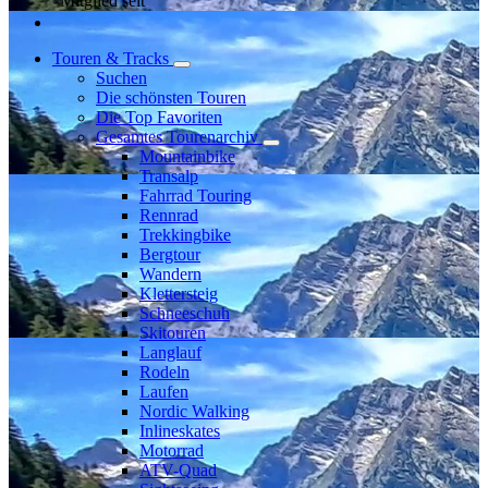
Mitglied seit
Touren & Tracks
Suchen
Die schönsten Touren
Die Top Favoriten
Gesamtes Tourenarchiv
Mountainbike
Transalp
Fahrrad Touring
Rennrad
Trekkingbike
Bergtour
Wandern
Klettersteig
Schneeschuh
Skitouren
Langlauf
Rodeln
Laufen
Nordic Walking
Inlineskates
Motorrad
ATV-Quad