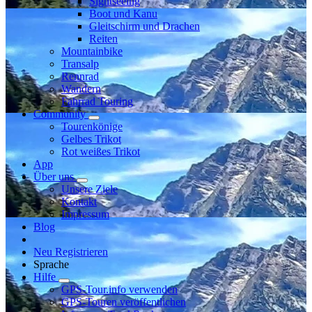
Sightseeing
Boot und Kanu
Gleitschirm und Drachen
Reiten
Mountainbike
Transalp
Rennrad
Wandern
Fahrrad Touring
Community
Tourenkönige
Gelbes Trikot
Rot weißes Trikot
App
Über uns
Unsere Ziele
Kontakt
Impressum
Blog
Neu Registrieren
Sprache
Hilfe
GPS-Tour.info verwenden
GPS-Touren veröffentlichen