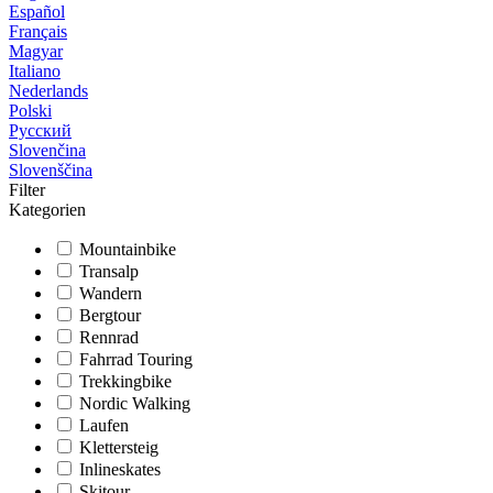
Español
Français
Magyar
Italiano
Nederlands
Polski
Русский
Slovenčina
Slovenščina
Filter
Kategorien
Mountainbike
Transalp
Wandern
Bergtour
Rennrad
Fahrrad Touring
Trekkingbike
Nordic Walking
Laufen
Klettersteig
Inlineskates
Skitour