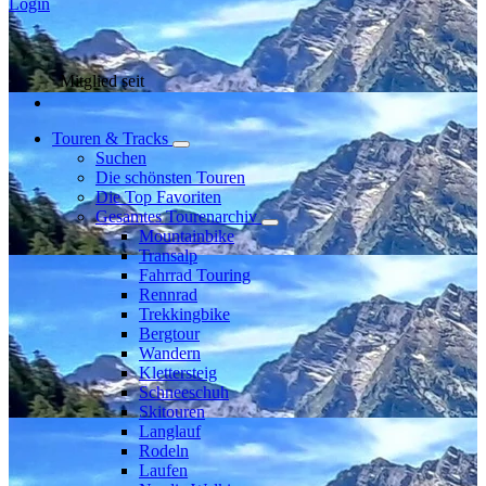
Login
Mitglied seit
Touren & Tracks
Suchen
Die schönsten Touren
Die Top Favoriten
Gesamtes Tourenarchiv
Mountainbike
Transalp
Fahrrad Touring
Rennrad
Trekkingbike
Bergtour
Wandern
Klettersteig
Schneeschuh
Skitouren
Langlauf
Rodeln
Laufen