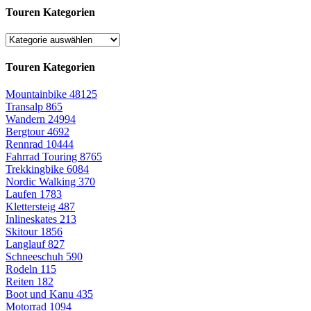
Touren Kategorien
Touren Kategorien
Mountainbike
48125
Transalp
865
Wandern
24994
Bergtour
4692
Rennrad
10444
Fahrrad Touring
8765
Trekkingbike
6084
Nordic Walking
370
Laufen
1783
Klettersteig
487
Inlineskates
213
Skitour
1856
Langlauf
827
Schneeschuh
590
Rodeln
115
Reiten
182
Boot und Kanu
435
Motorrad
1094