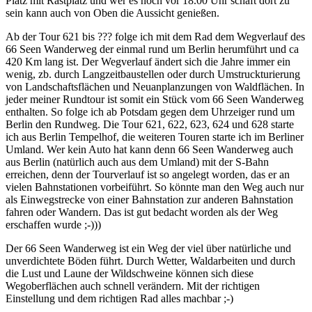
Platz mit Rastplatz und wer es noch vor 18.00 Uhr schaft dort zu
sein kann auch von Oben die Aussicht genießen.
Ab der Tour 621 bis ??? folge ich mit dem Rad dem Wegverlauf des
66 Seen Wanderweg der einmal rund um Berlin herumführt und ca
420 Km lang ist. Der Wegverlauf ändert sich die Jahre immer ein
wenig, zb. durch Langzeitbaustellen oder durch Umstruckturierung
von Landschaftsflächen und Neuanplanzungen von Waldflächen. In
jeder meiner Rundtour ist somit ein Stück vom 66 Seen Wanderweg
enthalten. So folge ich ab Potsdam gegen dem Uhrzeiger rund um
Berlin den Rundweg. Die Tour 621, 622, 623, 624 und 628 starte
ich aus Berlin Tempelhof, die weiteren Touren starte ich im Berliner
Umland. Wer kein Auto hat kann denn 66 Seen Wanderweg auch
aus Berlin (natürlich auch aus dem Umland) mit der S-Bahn
erreichen, denn der Tourverlauf ist so angelegt worden, das er an
vielen Bahnstationen vorbeiführt. So könnte man den Weg auch nur
als Einwegstrecke von einer Bahnstation zur anderen Bahnstation
fahren oder Wandern. Das ist gut bedacht worden als der Weg
erschaffen wurde ;-)))
Der 66 Seen Wanderweg ist ein Weg der viel über natürliche und
unverdichtete Böden führt. Durch Wetter, Waldarbeiten und durch
die Lust und Laune der Wildschweine können sich diese
Wegoberflächen auch schnell verändern. Mit der richtigen
Einstellung und dem richtigen Rad alles machbar ;-)