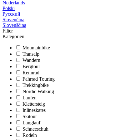
Nederlands
Polski
Русский
Slovenčina
Slovenščina
Filter
Kategorien
Mountainbike
Transalp
Wandern
Bergtour
Rennrad
Fahrrad Touring
Trekkingbike
Nordic Walking
Laufen
Klettersteig
Inlineskates
Skitour
Langlauf
Schneeschuh
Rodeln