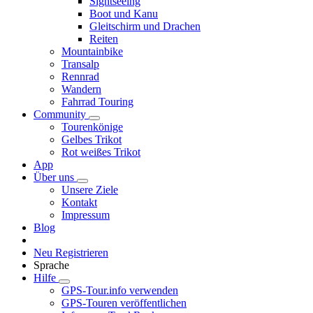
Sightseeing
Boot und Kanu
Gleitschirm und Drachen
Reiten
Mountainbike
Transalp
Rennrad
Wandern
Fahrrad Touring
Community
Tourenkönige
Gelbes Trikot
Rot weißes Trikot
App
Über uns
Unsere Ziele
Kontakt
Impressum
Blog
Neu Registrieren
Sprache
Hilfe
GPS-Tour.info verwenden
GPS-Touren veröffentlichen