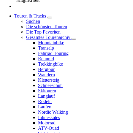
Mitglied seit
Touren & Tracks
Suchen
Die schönsten Touren
Die Top Favoriten
Gesamtes Tourenarchiv
Mountainbike
Transalp
Fahrrad Touring
Rennrad
Trekkingbike
Bergtour
Wandern
Klettersteig
Schneeschuh
Skitouren
Langlauf
Rodeln
Laufen
Nordic Walking
Inlineskates
Motorrad
ATV-Quad