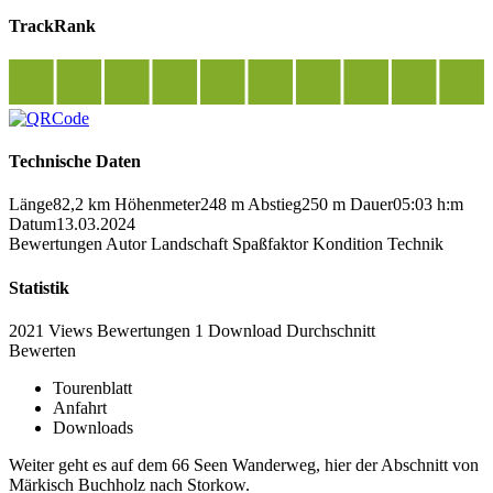
TrackRank
Technische Daten
Länge
82,2 km
Höhenmeter
248 m
Abstieg
250 m
Dauer
05:03 h:m
Datum
13.03.2024
Bewertungen
Autor
Landschaft
Spaßfaktor
Kondition
Technik
Statistik
2021 Views
Bewertungen
1 Download
Durchschnitt
Bewerten
Tourenblatt
Anfahrt
Downloads
Weiter geht es auf dem 66 Seen Wanderweg, hier der Abschnitt von
Märkisch Buchholz nach Storkow.