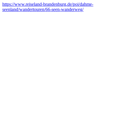
https://www.reiseland-brandenburg.de/poi/dahme-
seenland/wandertouren/66-seen-wanderweg/