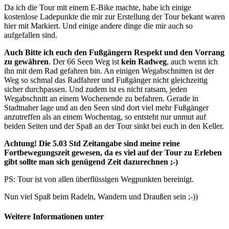
Da ich die Tour mit einem E-Bike machte, habe ich einige
kostenlose Ladepunkte die mir zur Erstellung der Tour bekant waren
hier mit Markiert. Und einige andere dinge die mir auch so
aufgefallen sind.
Auch Bitte ich euch den Fußgängern Respekt und den Vorrang
zu gewähren
. Der 66 Seen Weg ist
kein Radweg
, auch wenn ich
ihn mit dem Rad gefahren bin. An einigen Wegabschnitten ist der
Weg so schmal das Radfahrer und Fußgänger nicht gleichzeitig
sicher durchpassen. Und zudem ist es nicht ratsam, jeden
Wegabschnitt an einem Wochenende zu befahren. Gerade in
Stadtnaher lage und an den Seen sind dort viel mehr Fußgänger
anzutreffen als an einem Wochentag, so entsteht nur unmut auf
beiden Seiten und der Spaß an der Tour sinkt bei euch in den Keller.
Achtung! Die 5.03 Std Zeitangabe sind meine reine
Fortbewegungszeit gewesen, da es viel auf der Tour zu Erleben
gibt sollte man sich genügend Zeit dazurechnen ;-)
PS: Tour ist von allen überflüssigen Wegpunkten bereinigt.
Nun viel Spaß beim Radeln, Wandern und Draußen sein ;-))
Weitere Informationen unter