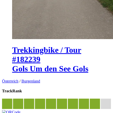
Trekkingbike / Tour
#182239
Gols Um den See Gols
Österreich
/
Burgenland
TrackRank