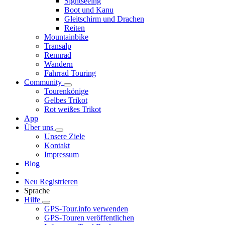
Sightseeing
Boot und Kanu
Gleitschirm und Drachen
Reiten
Mountainbike
Transalp
Rennrad
Wandern
Fahrrad Touring
Community
Tourenkönige
Gelbes Trikot
Rot weißes Trikot
App
Über uns
Unsere Ziele
Kontakt
Impressum
Blog
Neu Registrieren
Sprache
Hilfe
GPS-Tour.info verwenden
GPS-Touren veröffentlichen