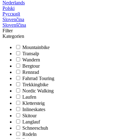
Nederlands
Polski
Русский
Slovenčina
Slovenščina
Filter
Kategorien
Mountainbike
Transalp
Wandern
Bergtour
Rennrad
Fahrrad Touring
Trekkingbike
Nordic Walking
Laufen
Klettersteig
Inlineskates
Skitour
Langlauf
Schneeschuh
Rodeln