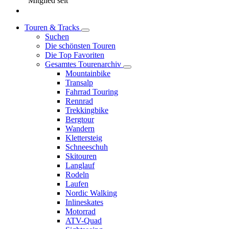
Mitglied seit
Touren & Tracks
Suchen
Die schönsten Touren
Die Top Favoriten
Gesamtes Tourenarchiv
Mountainbike
Transalp
Fahrrad Touring
Rennrad
Trekkingbike
Bergtour
Wandern
Klettersteig
Schneeschuh
Skitouren
Langlauf
Rodeln
Laufen
Nordic Walking
Inlineskates
Motorrad
ATV-Quad