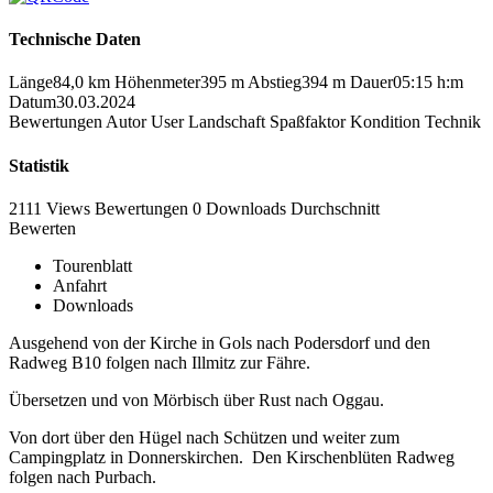
Technische Daten
Länge
84,0 km
Höhenmeter
395 m
Abstieg
394 m
Dauer
05:15 h:m
Datum
30.03.2024
Bewertungen
Autor
User
Landschaft
Spaßfaktor
Kondition
Technik
Statistik
2111 Views
Bewertungen
0 Downloads
Durchschnitt
Bewerten
Tourenblatt
Anfahrt
Downloads
Ausgehend von der Kirche in Gols nach Podersdorf und den
Radweg B10 folgen nach Illmitz zur Fähre.
Übersetzen und von Mörbisch über Rust nach Oggau.
Von dort über den Hügel nach Schützen und weiter zum
Campingplatz in Donnerskirchen. Den Kirschenblüten Radweg
folgen nach Purbach.