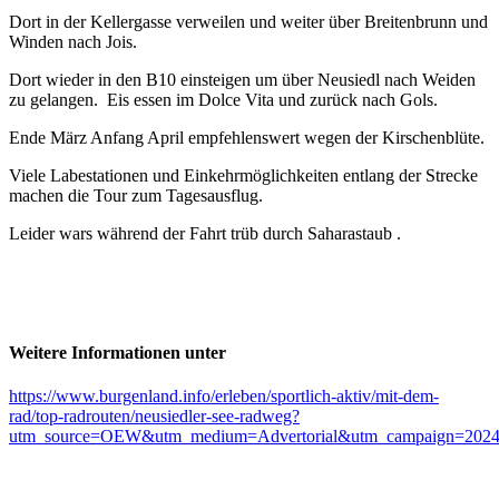
Dort in der Kellergasse verweilen und weiter über Breitenbrunn und
Winden nach Jois.
Dort wieder in den B10 einsteigen um über Neusiedl nach Weiden
zu gelangen. Eis essen im Dolce Vita und zurück nach Gols.
Ende März Anfang April empfehlenswert wegen der Kirschenblüte.
Viele Labestationen und Einkehrmöglichkeiten entlang der Strecke
machen die Tour zum Tagesausflug.
Leider wars während der Fahrt trüb durch Saharastaub .
Weitere Informationen unter
https://www.burgenland.info/erleben/sportlich-aktiv/mit-dem-
rad/top-radrouten/neusiedler-see-radweg?
utm_source=OEW&utm_medium=Advertorial&utm_campaign=2024