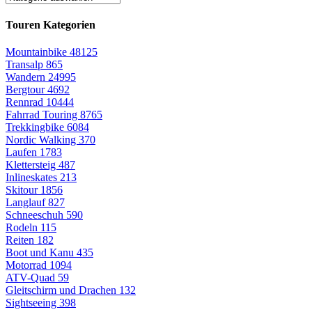
Touren Kategorien
Mountainbike
48125
Transalp
865
Wandern
24995
Bergtour
4692
Rennrad
10444
Fahrrad Touring
8765
Trekkingbike
6084
Nordic Walking
370
Laufen
1783
Klettersteig
487
Inlineskates
213
Skitour
1856
Langlauf
827
Schneeschuh
590
Rodeln
115
Reiten
182
Boot und Kanu
435
Motorrad
1094
ATV-Quad
59
Gleitschirm und Drachen
132
Sightseeing
398