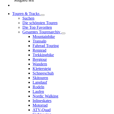
Mitglied seit
Touren & Tracks
Suchen
Die schönsten Touren
Die Top Favoriten
Gesamtes Tourenarchiv
Mountainbike
Transalp
Fahrrad Touring
Rennrad
Trekkingbike
Bergtour
Wandern
Klettersteig
Schneeschuh
Skitouren
Langlauf
Rodeln
Laufen
Nordic Walking
Inlineskates
Motorrad
ATV-Quad