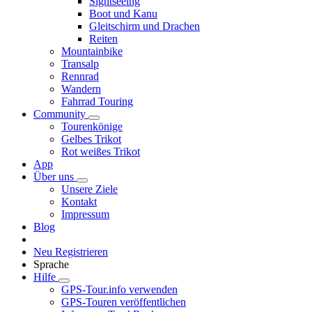
Sightseeing
Boot und Kanu
Gleitschirm und Drachen
Reiten
Mountainbike
Transalp
Rennrad
Wandern
Fahrrad Touring
Community
Tourenkönige
Gelbes Trikot
Rot weißes Trikot
App
Über uns
Unsere Ziele
Kontakt
Impressum
Blog
Neu Registrieren
Sprache
Hilfe
GPS-Tour.info verwenden
GPS-Touren veröffentlichen