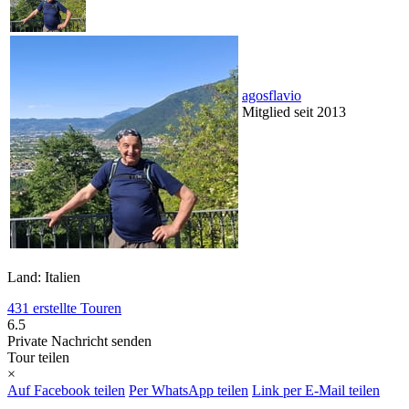
agosflavio
Mitglied seit 2013
Land: Italien
431 erstellte Touren
6.5
Private Nachricht senden
Tour teilen
×
Auf Facebook teilen
Per WhatsApp teilen
Link per E-Mail teilen