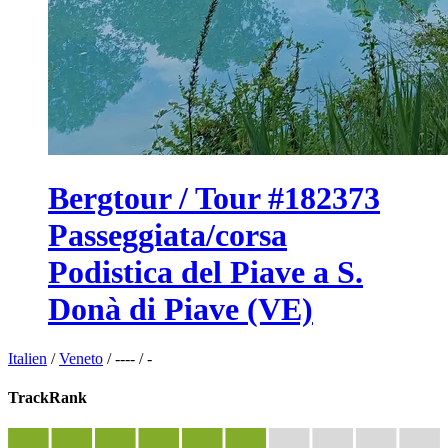
Bergtour / Tour #182373
Passeggiata/corsa
Podistica del Piave a S.
Donà di Piave (VE)
Italien
/
Veneto
/
----
/
-
TrackRank