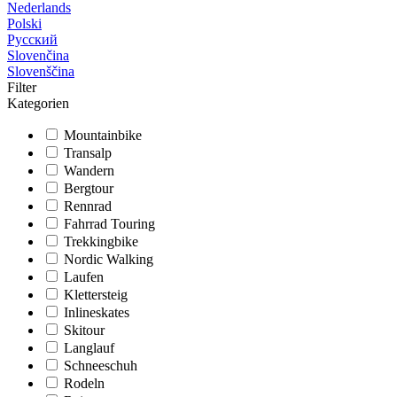
Nederlands
Polski
Русский
Slovenčina
Slovenščina
Filter
Kategorien
Mountainbike
Transalp
Wandern
Bergtour
Rennrad
Fahrrad Touring
Trekkingbike
Nordic Walking
Laufen
Klettersteig
Inlineskates
Skitour
Langlauf
Schneeschuh
Rodeln