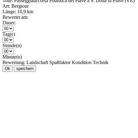
Tour:
Passeggiata/corsa Podistica del Piave a S. Donà di Piave (VE)
Art:
Bergtour
Länge:
10,9 km
Bewertet am:
Dauer:
Tag(e)
Stunde(n)
Minute(n)
Bewertung:
Landschaft
Spaßfaktor
Kondition
Technik
Ok
speichern