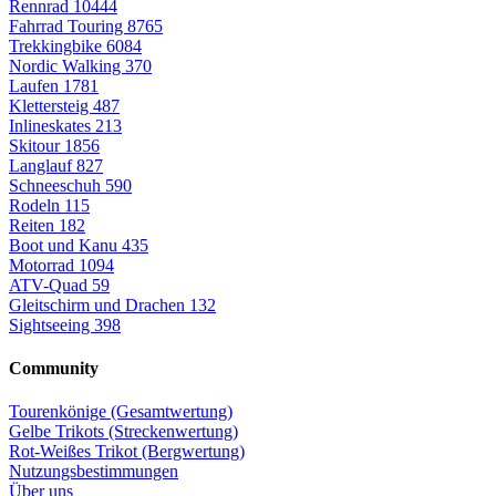
Rennrad
10444
Fahrrad Touring
8765
Trekkingbike
6084
Nordic Walking
370
Laufen
1781
Klettersteig
487
Inlineskates
213
Skitour
1856
Langlauf
827
Schneeschuh
590
Rodeln
115
Reiten
182
Boot und Kanu
435
Motorrad
1094
ATV-Quad
59
Gleitschirm und Drachen
132
Sightseeing
398
Community
Tourenkönige (Gesamtwertung)
Gelbe Trikots (Streckenwertung)
Rot-Weißes Trikot (Bergwertung)
Nutzungsbestimmungen
Über uns