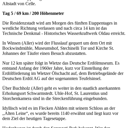
Altstadt von Celle.
Tag 5 / 69 km / 200 Höhenmeter
Die Residenzstadt wird am Morgen des fünften Etappentages in
westliche Richtung verlassen und nach circa 14 km ist das
Technische Denkmal - Historisches Wasserkraftwerk Oldau erreicht.
In Winsen (Aller) wird der Flusslauf gequert um dem Ort mit
Bockwindmühle, Museumshof, Stechinelli Tor und Kirche St.
Johannes der Täufer einen Besuch abzustatten.
Nur 12 km später folgt in Wietze das Deutsche Erdölmuseum. Es
entstand Anfang der 1960er Jahre, kurz vor Einstellung der
Erdölförderung im Wietzer Ölschacht auf, dem Betriebsgelände der
Deutschen Erdöl AG auf der sogenannten Teufelsinsel.
Über Buchholz (Aller) geht es weiter in den staatlich anerkannten
Erholungsort Schwarmstedt. Uhle-Hof, St. Laurentius und
Storchenkamera sind in die Streckenführung eingebunden.
Idyllisch wird es im Flecken Ahlden mit seinem Schloss an der
,,Alten Leine“, es wurde bereits 1140 erwähnt und liegt kurz vor
dem Ziel der heutigen Tagesetappe.