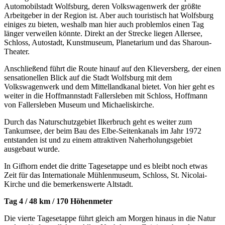
Automobilstadt Wolfsburg, deren Volkswagenwerk der größte
Arbeitgeber in der Region ist. Aber auch touristisch hat Wolfsburg
einiges zu bieten, weshalb man hier auch problemlos einen Tag
länger verweilen könnte. Direkt an der Strecke liegen Allersee,
Schloss, Autostadt, Kunstmuseum, Planetarium und das Sharoun-
Theater.
Anschließend führt die Route hinauf auf den Klieversberg, der einen
sensationellen Blick auf die Stadt Wolfsburg mit dem
Volkswagenwerk und dem Mittellandkanal bietet. Von hier geht es
weiter in die Hoffmannstadt Fallersleben mit Schloss, Hoffmann
von Fallersleben Museum und Michaeliskirche.
Durch das Naturschutzgebiet Ilkerbruch geht es weiter zum
Tankumsee, der beim Bau des Elbe-Seitenkanals im Jahr 1972
entstanden ist und zu einem attraktiven Naherholungsgebiet
ausgebaut wurde.
In Gifhorn endet die dritte Tagesetappe und es bleibt noch etwas
Zeit für das Internationale Mühlenmuseum, Schloss, St. Nicolai-
Kirche und die bemerkenswerte Altstadt.
Tag 4 / 48 km / 170 Höhenmeter
Die vierte Tagesetappe führt gleich am Morgen hinaus in die Natur