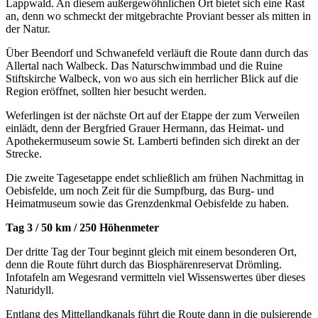
Lappwald. An diesem außergewöhnlichen Ort bietet sich eine Rast
an, denn wo schmeckt der mitgebrachte Proviant besser als mitten in
der Natur.
Über Beendorf und Schwanefeld verläuft die Route dann durch das
Allertal nach Walbeck. Das Naturschwimmbad und die Ruine
Stiftskirche Walbeck, von wo aus sich ein herrlicher Blick auf die
Region eröffnet, sollten hier besucht werden.
Weferlingen ist der nächste Ort auf der Etappe der zum Verweilen
einlädt, denn der Bergfried Grauer Hermann, das Heimat- und
Apothekermuseum sowie St. Lamberti befinden sich direkt an der
Strecke.
Die zweite Tagesetappe endet schließlich am frühen Nachmittag in
Oebisfelde, um noch Zeit für die Sumpfburg, das Burg- und
Heimatmuseum sowie das Grenzdenkmal Oebisfelde zu haben.
Tag 3 / 50 km / 250 Höhenmeter
Der dritte Tag der Tour beginnt gleich mit einem besonderen Ort,
denn die Route führt durch das Biosphärenreservat Drömling.
Infotafeln am Wegesrand vermitteln viel Wissenswertes über dieses
Naturidyll.
Entlang des Mittellandkanals führt die Route dann in die pulsierende