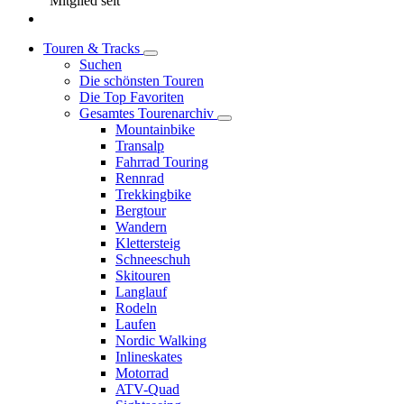
Mitglied seit
Touren & Tracks
Suchen
Die schönsten Touren
Die Top Favoriten
Gesamtes Tourenarchiv
Mountainbike
Transalp
Fahrrad Touring
Rennrad
Trekkingbike
Bergtour
Wandern
Klettersteig
Schneeschuh
Skitouren
Langlauf
Rodeln
Laufen
Nordic Walking
Inlineskates
Motorrad
ATV-Quad