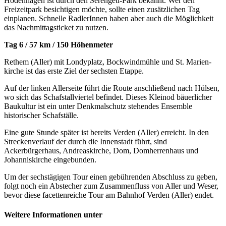
Hodenhagen ist durch den Serengeti-Park bekannt. Wer den
Freizeitpark besichtigen möchte, sollte einen zusätzlichen Tag
einplanen. Schnelle RadlerInnen haben aber auch die Möglichkeit
das Nachmittagsticket zu nutzen.
Tag 6 / 57 km / 150 Höhenmeter
Rethem (Aller) mit Londyplatz, Bockwindmühle und St. Marien-
kirche ist das erste Ziel der sechsten Etappe.
Auf der linken Allerseite führt die Route anschließend nach Hülsen,
wo sich das Schafstallviertel befindet. Dieses Kleinod bäuerlicher
Baukultur ist ein unter Denkmalschutz stehendes Ensemble
historischer Schafställe.
Eine gute Stunde später ist bereits Verden (Aller) erreicht. In den
Streckenverlauf der durch die Innenstadt führt, sind
Ackerbürgerhaus, Andreaskirche, Dom, Domherrenhaus und
Johanniskirche eingebunden.
Um der sechstägigen Tour einen gebührenden Abschluss zu geben,
folgt noch ein Abstecher zum Zusammenfluss von Aller und Weser,
bevor diese facettenreiche Tour am Bahnhof Verden (Aller) endet.
Weitere Informationen unter