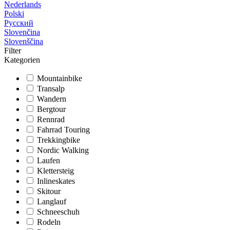
Nederlands
Polski
Русский
Slovenčina
Slovenščina
Filter
Kategorien
Mountainbike
Transalp
Wandern
Bergtour
Rennrad
Fahrrad Touring
Trekkingbike
Nordic Walking
Laufen
Klettersteig
Inlineskates
Skitour
Langlauf
Schneeschuh
Rodeln