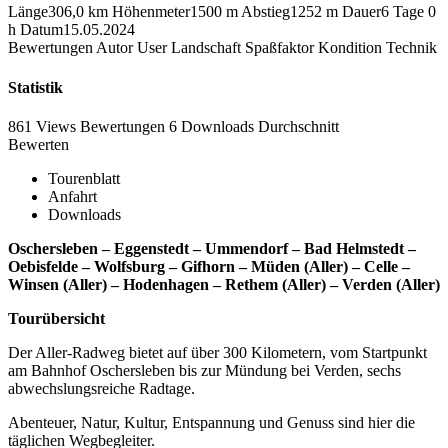
Länge
306,0 km
Höhenmeter
1500 m
Abstieg
1252 m
Dauer
6 Tage 0
h
Datum
15.05.2024
Bewertungen
Autor
User
Landschaft
Spaßfaktor
Kondition
Technik
Statistik
861 Views
Bewertungen
6 Downloads
Durchschnitt
Bewerten
Tourenblatt
Anfahrt
Downloads
Oschersleben – Eggenstedt – Ummendorf – Bad Helmstedt –
Oebisfelde – Wolfsburg – Gifhorn – Müden (Aller) – Celle –
Winsen (Aller) – Hodenhagen – Rethem (Aller) – Verden (Aller)
Tourübersicht
Der Aller-Radweg bietet auf über 300 Kilometern, vom Startpunkt
am Bahnhof Oschersleben bis zur Mündung bei Verden, sechs
abwechslungsreiche Radtage.
Abenteuer, Natur, Kultur, Entspannung und Genuss sind hier die
täglichen Wegbegleiter.