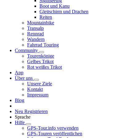
Sightseeing
Boot und Kanu
Gleitschirm und Drachen
Reiten
Mountainbike
Transalp
Rennrad
Wandern
Fahrrad Touring
Community
Tourenkönige
Gelbes Trikot
Rot weißes Trikot
App
Über uns
Unsere Ziele
Kontakt
Impressum
Blog
Neu Registrieren
Sprache
Hilfe
GPS-Tour.info verwenden
GPS-Touren veröffentlichen