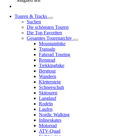
Mitglied seit
Touren & Tracks
Suchen
Die schönsten Touren
Die Top Favoriten
Gesamtes Tourenarchiv
Mountainbike
Transalp
Fahrrad Touring
Rennrad
Trekkingbike
Bergtour
Wandern
Klettersteig
Schneeschuh
Skitouren
Langlauf
Rodeln
Laufen
Nordic Walking
Inlineskates
Motorrad
ATV-Quad