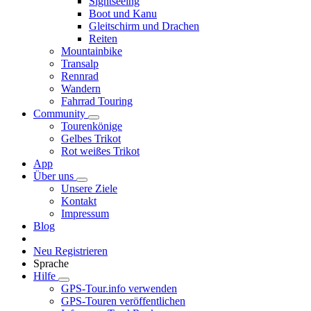
Sightseeing
Boot und Kanu
Gleitschirm und Drachen
Reiten
Mountainbike
Transalp
Rennrad
Wandern
Fahrrad Touring
Community
Tourenkönige
Gelbes Trikot
Rot weißes Trikot
App
Über uns
Unsere Ziele
Kontakt
Impressum
Blog
Neu Registrieren
Sprache
Hilfe
GPS-Tour.info verwenden
GPS-Touren veröffentlichen