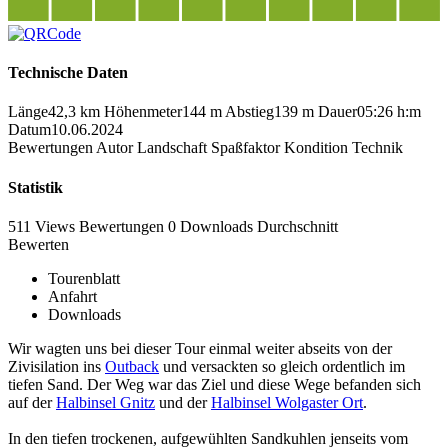
Technische Daten
Länge
42,3 km
Höhenmeter
144 m
Abstieg
139 m
Dauer
05:26 h:m
Datum
10.06.2024
Bewertungen
Autor
Landschaft
Spaßfaktor
Kondition
Technik
Statistik
511 Views
Bewertungen
0 Downloads
Durchschnitt
Bewerten
Tourenblatt
Anfahrt
Downloads
Wir wagten uns bei dieser Tour einmal weiter abseits von der
Zivisilation ins
Outback
und versackten so gleich ordentlich im
tiefen Sand. Der Weg war das Ziel und diese Wege befanden sich
auf der
Halbinsel Gnitz
und der
Halbinsel Wolgaster Ort
.
In den tiefen trockenen, aufgewühlten Sandkuhlen jenseits vom