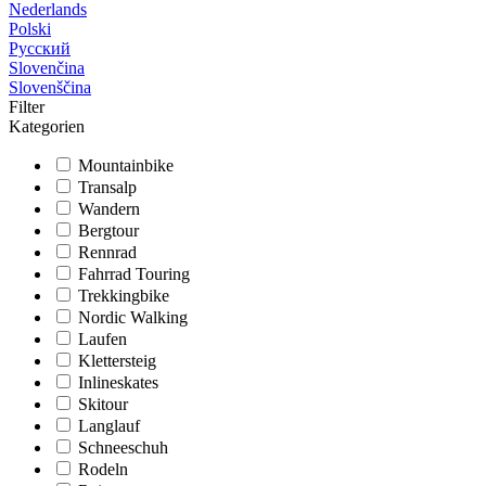
Nederlands
Polski
Русский
Slovenčina
Slovenščina
Filter
Kategorien
Mountainbike
Transalp
Wandern
Bergtour
Rennrad
Fahrrad Touring
Trekkingbike
Nordic Walking
Laufen
Klettersteig
Inlineskates
Skitour
Langlauf
Schneeschuh
Rodeln