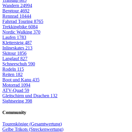
Transalp
865
Wandern
24994
Bergtour
4692
Rennrad
10444
Fahrrad Touring
8765
Trekkingbike
6084
Nordic Walking
370
Laufen
1783
Klettersteig
487
Inlineskates
213
Skitour
1856
Langlauf
827
Schneeschuh
590
Rodeln
115
Reiten
182
Boot und Kanu
435
Motorrad
1094
ATV-Quad
59
Gleitschirm und Drachen
132
Sightseeing
398
Community
Tourenkönige (Gesamtwertung)
Gelbe Trikots (Streckenwertung)