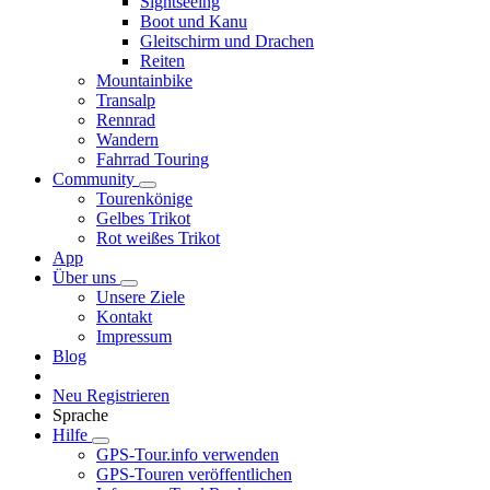
Sightseeing
Boot und Kanu
Gleitschirm und Drachen
Reiten
Mountainbike
Transalp
Rennrad
Wandern
Fahrrad Touring
Community
Tourenkönige
Gelbes Trikot
Rot weißes Trikot
App
Über uns
Unsere Ziele
Kontakt
Impressum
Blog
Neu Registrieren
Sprache
Hilfe
GPS-Tour.info verwenden
GPS-Touren veröffentlichen