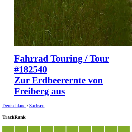
Fahrrad Touring / Tour
#182540
Zur Erdbeerernte von
Freiberg aus
Deutschland
/
Sachsen
TrackRank