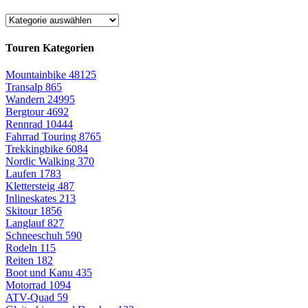
Touren Kategorien
Mountainbike
48125
Transalp
865
Wandern
24995
Bergtour
4692
Rennrad
10444
Fahrrad Touring
8765
Trekkingbike
6084
Nordic Walking
370
Laufen
1783
Klettersteig
487
Inlineskates
213
Skitour
1856
Langlauf
827
Schneeschuh
590
Rodeln
115
Reiten
182
Boot und Kanu
435
Motorrad
1094
ATV-Quad
59