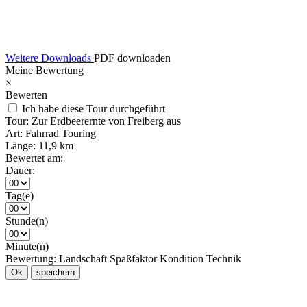
Weitere Downloads
PDF downloaden
Meine Bewertung
×
Bewerten
Ich habe diese Tour durchgeführt
Tour:
Zur Erdbeerernte von Freiberg aus
Art:
Fahrrad Touring
Länge:
11,9 km
Bewertet am:
Dauer:
Tag(e)
Stunde(n)
Minute(n)
Bewertung:
Landschaft
Spaßfaktor
Kondition
Technik
Ok
speichern