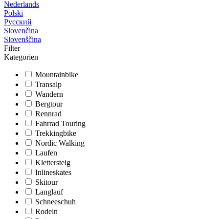
Nederlands
Polski
Русский
Slovenčina
Slovenščina
Filter
Kategorien
Mountainbike
Transalp
Wandern
Bergtour
Rennrad
Fahrrad Touring
Trekkingbike
Nordic Walking
Laufen
Klettersteig
Inlineskates
Skitour
Langlauf
Schneeschuh
Rodeln