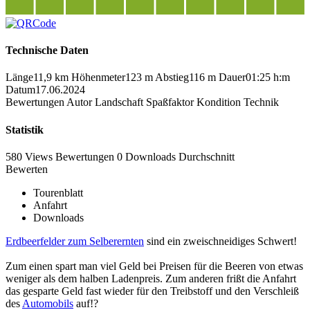
Technische Daten
Länge
11,9 km
Höhenmeter
123 m
Abstieg
116 m
Dauer
01:25 h:m
Datum
17.06.2024
Bewertungen
Autor
Landschaft
Spaßfaktor
Kondition
Technik
Statistik
580 Views
Bewertungen
0 Downloads
Durchschnitt
Bewerten
Tourenblatt
Anfahrt
Downloads
Erdbeerfelder zum Selberernten
sind ein zweischneidiges Schwert!
Zum einen spart man viel Geld bei Preisen für die Beeren von etwas
weniger als dem halben Ladenpreis. Zum anderen frißt die Anfahrt
das gesparte Geld fast wieder für den Treibstoff und den Verschleiß
des
Automobils
auf!?