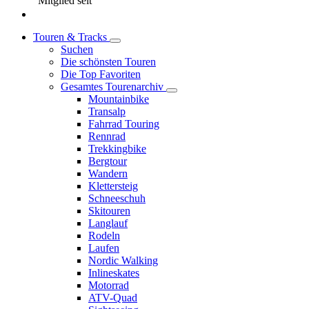
Mitglied seit
Touren & Tracks
Suchen
Die schönsten Touren
Die Top Favoriten
Gesamtes Tourenarchiv
Mountainbike
Transalp
Fahrrad Touring
Rennrad
Trekkingbike
Bergtour
Wandern
Klettersteig
Schneeschuh
Skitouren
Langlauf
Rodeln
Laufen
Nordic Walking
Inlineskates
Motorrad
ATV-Quad