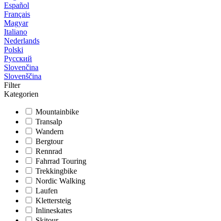
Español
Français
Magyar
Italiano
Nederlands
Polski
Русский
Slovenčina
Slovenščina
Filter
Kategorien
Mountainbike
Transalp
Wandern
Bergtour
Rennrad
Fahrrad Touring
Trekkingbike
Nordic Walking
Laufen
Klettersteig
Inlineskates
Skitour