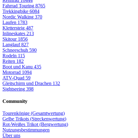
Rennrad
10444
Fahrrad Touring
8765
Trekkingbike
6084
Nordic Walking
370
Laufen
1783
Klettersteig
487
Inlineskates
213
Skitour
1856
Langlauf
827
Schneeschuh
590
Rodeln
115
Reiten
182
Boot und Kanu
435
Motorrad
1094
ATV-Quad
59
Gleitschirm und Drachen
132
Sightseeing
398
Community
Tourenkönige (Gesamtwertung)
Gelbe Trikots (Streckenwertung)
Rot-Weißes Trikot (Bergwertung)
Nutzungsbestimmungen
Über uns