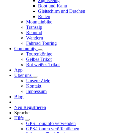
Sightseeing
Boot und Kanu
Gleitschirm und Drachen
Reiten
Mountainbike
Transalp
Rennrad
Wandern
Fahrrad Touring
Community
Tourenkönige
Gelbes Trikot
Rot weißes Trikot
App
Über uns
Unsere Ziele
Kontakt
Impressum
Blog
Neu Registrieren
Sprache
Hilfe
GPS-Tour.info verwenden
GPS-Touren veröffentlichen