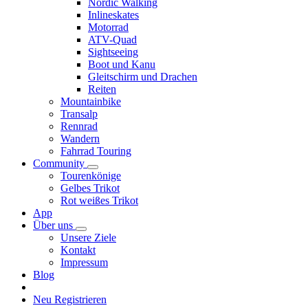
Nordic Walking
Inlineskates
Motorrad
ATV-Quad
Sightseeing
Boot und Kanu
Gleitschirm und Drachen
Reiten
Mountainbike
Transalp
Rennrad
Wandern
Fahrrad Touring
Community
Tourenkönige
Gelbes Trikot
Rot weißes Trikot
App
Über uns
Unsere Ziele
Kontakt
Impressum
Blog
Neu Registrieren