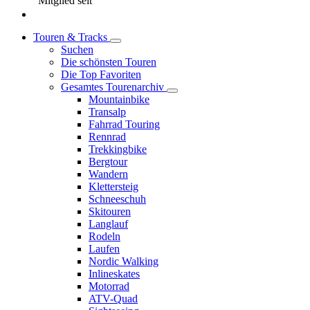
Mitglied seit
Touren & Tracks
Suchen
Die schönsten Touren
Die Top Favoriten
Gesamtes Tourenarchiv
Mountainbike
Transalp
Fahrrad Touring
Rennrad
Trekkingbike
Bergtour
Wandern
Klettersteig
Schneeschuh
Skitouren
Langlauf
Rodeln
Laufen
Nordic Walking
Inlineskates
Motorrad
ATV-Quad