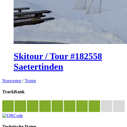
Skitour / Tour #182558
Saetertinden
Norwegen
/
Troms
TrackRank
Technische Daten