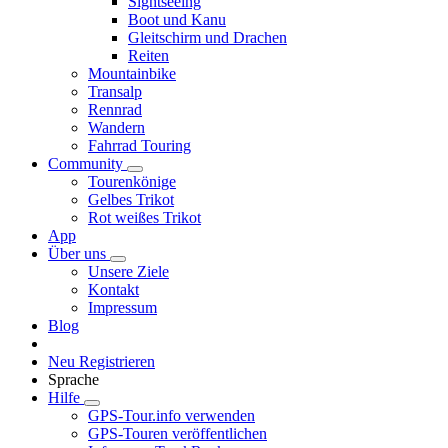
Sightseeing
Boot und Kanu
Gleitschirm und Drachen
Reiten
Mountainbike
Transalp
Rennrad
Wandern
Fahrrad Touring
Community
Tourenkönige
Gelbes Trikot
Rot weißes Trikot
App
Über uns
Unsere Ziele
Kontakt
Impressum
Blog
Neu Registrieren
Sprache
Hilfe
GPS-Tour.info verwenden
GPS-Touren veröffentlichen