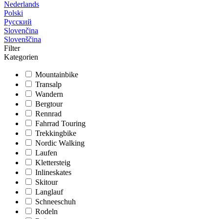
Nederlands
Polski
Русский
Slovenčina
Slovenščina
Filter
Kategorien
Mountainbike
Transalp
Wandern
Bergtour
Rennrad
Fahrrad Touring
Trekkingbike
Nordic Walking
Laufen
Klettersteig
Inlineskates
Skitour
Langlauf
Schneeschuh
Rodeln