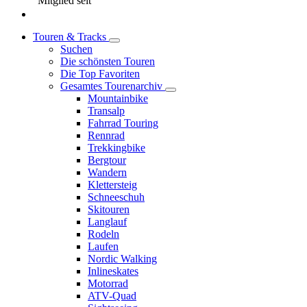
Mitglied seit
Touren & Tracks
Suchen
Die schönsten Touren
Die Top Favoriten
Gesamtes Tourenarchiv
Mountainbike
Transalp
Fahrrad Touring
Rennrad
Trekkingbike
Bergtour
Wandern
Klettersteig
Schneeschuh
Skitouren
Langlauf
Rodeln
Laufen
Nordic Walking
Inlineskates
Motorrad
ATV-Quad