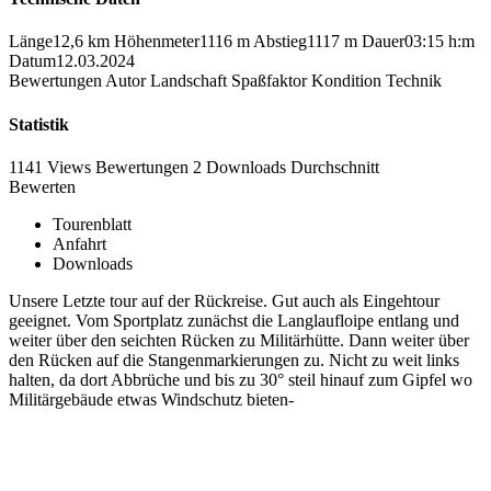
Länge
12,6 km
Höhenmeter
1116 m
Abstieg
1117 m
Dauer
03:15 h:m
Datum
12.03.2024
Bewertungen
Autor
Landschaft
Spaßfaktor
Kondition
Technik
Statistik
1141 Views
Bewertungen
2 Downloads
Durchschnitt
Bewerten
Tourenblatt
Anfahrt
Downloads
Unsere Letzte tour auf der Rückreise. Gut auch als Eingehtour
geeignet. Vom Sportplatz zunächst die Langlaufloipe entlang und
weiter über den seichten Rücken zu Militärhütte. Dann weiter über
den Rücken auf die Stangenmarkierungen zu. Nicht zu weit links
halten, da dort Abbrüche und bis zu 30° steil hinauf zum Gipfel wo
Militärgebäude etwas Windschutz bieten-