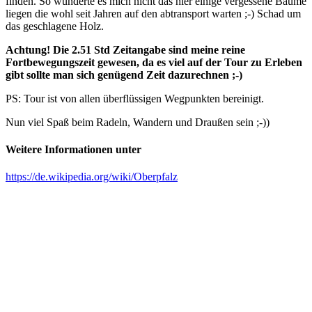
finden. So wunderte es mich nicht das hier einige vergessene Bäume
liegen die wohl seit Jahren auf den abtransport warten ;-) Schad um
das geschlagene Holz.
Achtung! Die 2.51 Std Zeitangabe sind meine reine
Fortbewegungszeit gewesen, da es viel auf der Tour zu Erleben
gibt sollte man sich genügend Zeit dazurechnen ;-)
PS: Tour ist von allen überflüssigen Wegpunkten bereinigt.
Nun viel Spaß beim Radeln, Wandern und Draußen sein ;-))
Weitere Informationen unter
https://de.wikipedia.org/wiki/Oberpfalz