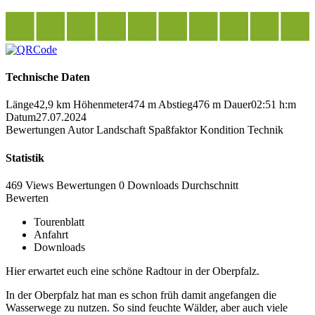
Technische Daten
Länge
42,9 km
Höhenmeter
474 m
Abstieg
476 m
Dauer
02:51 h:m
Datum
27.07.2024
Bewertungen
Autor
Landschaft
Spaßfaktor
Kondition
Technik
Statistik
469 Views
Bewertungen
0 Downloads
Durchschnitt
Bewerten
Tourenblatt
Anfahrt
Downloads
Hier erwartet euch eine schöne Radtour in der Oberpfalz.
In der Oberpfalz hat man es schon früh damit angefangen die
Wasserwege zu nutzen. So sind feuchte Wälder, aber auch viele