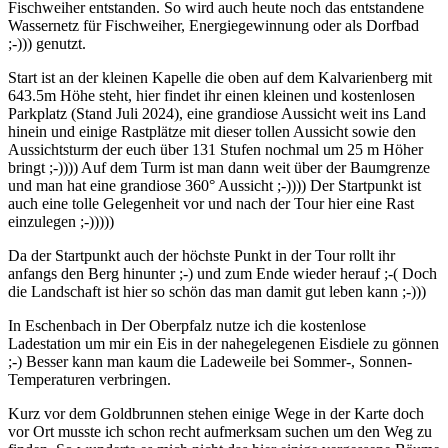
Fischweiher entstanden. So wird auch heute noch das entstandene
Wassernetz für Fischweiher, Energiegewinnung oder als Dorfbad
;-))) genutzt.
Start ist an der kleinen Kapelle die oben auf dem Kalvarienberg mit
643.5m Höhe steht, hier findet ihr einen kleinen und kostenlosen
Parkplatz (Stand Juli 2024), eine grandiose Aussicht weit ins Land
hinein und einige Rastplätze mit dieser tollen Aussicht sowie den
Aussichtsturm der euch über 131 Stufen nochmal um 25 m Höher
bringt ;-)))) Auf dem Turm ist man dann weit über der Baumgrenze
und man hat eine grandiose 360° Aussicht ;-)))) Der Startpunkt ist
auch eine tolle Gelegenheit vor und nach der Tour hier eine Rast
einzulegen ;-)))))
Da der Startpunkt auch der höchste Punkt in der Tour rollt ihr
anfangs den Berg hinunter ;-) und zum Ende wieder herauf ;-( Doch
die Landschaft ist hier so schön das man damit gut leben kann ;-)))
In Eschenbach in Der Oberpfalz nutze ich die kostenlose
Ladestation um mir ein Eis in der nahegelegenen Eisdiele zu gönnen
;-) Besser kann man kaum die Ladeweile bei Sommer-, Sonnen-
Temperaturen verbringen.
Kurz vor dem Goldbrunnen stehen einige Wege in der Karte doch
vor Ort musste ich schon recht aufmerksam suchen um den Weg zu