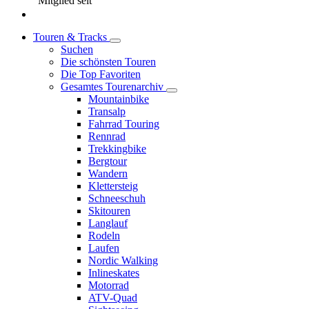
Mitglied seit
Touren & Tracks
Suchen
Die schönsten Touren
Die Top Favoriten
Gesamtes Tourenarchiv
Mountainbike
Transalp
Fahrrad Touring
Rennrad
Trekkingbike
Bergtour
Wandern
Klettersteig
Schneeschuh
Skitouren
Langlauf
Rodeln
Laufen
Nordic Walking
Inlineskates
Motorrad
ATV-Quad