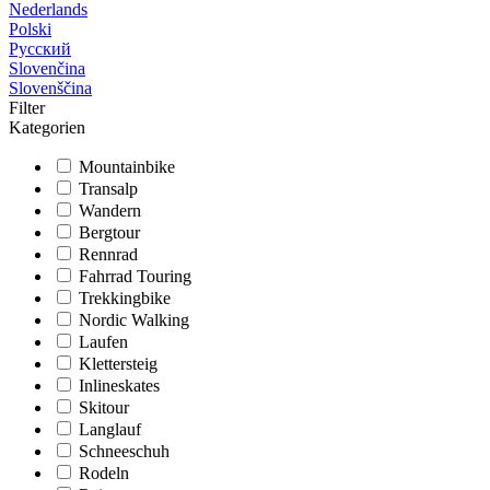
Nederlands
Polski
Русский
Slovenčina
Slovenščina
Filter
Kategorien
Mountainbike
Transalp
Wandern
Bergtour
Rennrad
Fahrrad Touring
Trekkingbike
Nordic Walking
Laufen
Klettersteig
Inlineskates
Skitour
Langlauf
Schneeschuh
Rodeln