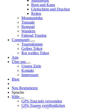
Sightseeing
Boot und Kanu
Gleitschirm und Drachen
Reiten
Mountainbike
Transalp
Rennrad
Wandern
Fahrrad Touring
Community
Tourenkönige
Gelbes Trikot
Rot weißes Trikot
App
Über uns
Unsere Ziele
Kontakt
Impressum
Blog
Neu Registrieren
Sprache
Hilfe
GPS-Tour.info verwenden
GPS-Touren veröffentlichen