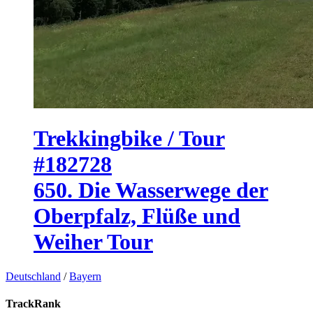
Trekkingbike / Tour
#182728
650. Die Wasserwege der
Oberpfalz, Flüße und
Weiher Tour
Deutschland
/
Bayern
TrackRank