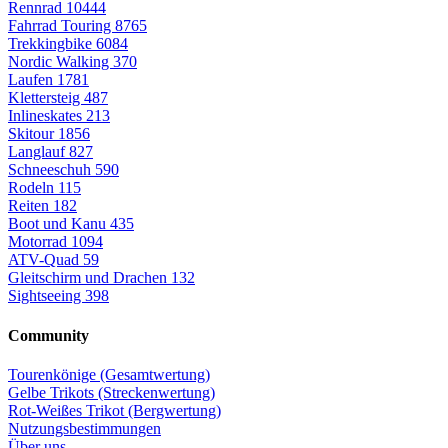
Rennrad
10444
Fahrrad Touring
8765
Trekkingbike
6084
Nordic Walking
370
Laufen
1781
Klettersteig
487
Inlineskates
213
Skitour
1856
Langlauf
827
Schneeschuh
590
Rodeln
115
Reiten
182
Boot und Kanu
435
Motorrad
1094
ATV-Quad
59
Gleitschirm und Drachen
132
Sightseeing
398
Community
Tourenkönige (Gesamtwertung)
Gelbe Trikots (Streckenwertung)
Rot-Weißes Trikot (Bergwertung)
Nutzungsbestimmungen
Über uns