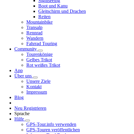
Sightseeing
Boot und Kanu
Gleitschirm und Drachen
Reiten
Mountainbike
Transalp
Rennrad
Wandern
Fahrrad Touring
Community
Tourenkönige
Gelbes Trikot
Rot weißes Trikot
App
Über uns
Unsere Ziele
Kontakt
Impressum
Blog
Neu Registrieren
Sprache
Hilfe
GPS-Tour.info verwenden
GPS-Touren veröffentlichen