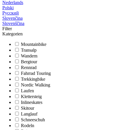
Nederlands
Polski
Русский
Slovenčina
Slovenščina
Filter
Kategorien
Mountainbike
Transalp
Wandern
Bergtour
Rennrad
Fahrrad Touring
Trekkingbike
Nordic Walking
Laufen
Klettersteig
Inlineskates
Skitour
Langlauf
Schneeschuh
Rodeln