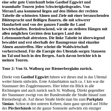
eine sehr gute Unterkunft beim Gasthof Eggwirt und
traumhafte Touren jeden Schwierigkeitsgrades. Von
Meran/Lana kommend liegen auf den Höhen der rechten
Talseite die schönsten Almen und Ziele mit einer berauschenden
Blütenpracht und fleißigen Bauern, die mit schwerer
Handarbeit und von der ganzen Familie ihr Land
bewirtschaften. Beeindruckend, wie sie an steilsten Hängen mit
allen möglichen Geräten dem kargen Land den
Lebensunterhalt abtrotzen. Die linke Talseite ist überwiegend
bewaldet und erst oberhalb der Baumgrenze sind einzelne
Almen anzutreffen. Hier scheint die Waldwirtschaft
vorherrschend. Für die Energie des Ultentals sorgen Stauseen
im Tal und hoch in den Bergen. Auch davon berichte ich in
meinen Touren.
Tour 2: Von St. Walburg zur Riemerberglalm zurück.
Direkt vom
Gasthof Eggwirt
fuhren wir dieses mal in das Ultental
weiter hinein südwärts. Erste Anlaufstation nach ca. 1 km war die
Staumauer des Zogglerstausees. Hier lohnt ein Blick in alle
Richtungen und auch zurück nach St. Walburg. Direkt gegenüber
der Staumauer zweigt von der Bundesstraße die Straße hinauf zum
Riemerbergl ab. Auf dieser Straße bleibt man bis zum
Parkplatz
Simian
. Schon in den unteren Kehren, dann ganz speziell auf Höhe
des
Pircherhäusls
ist die ganze Sonnseite aufwärts ein einziger