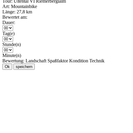
Tour:
Ultental VI Riemerberglalm
Art:
Mountainbike
Länge:
27,8 km
Bewertet am:
Dauer:
Tag(e)
Stunde(n)
Minute(n)
Bewertung:
Landschaft
Spaßfaktor
Kondition
Technik
Ok
speichern