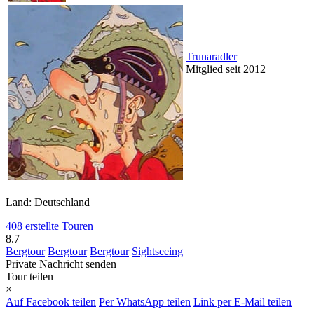
Trunaradler
Mitglied seit 2012
Land: Deutschland
408 erstellte Touren
8.7
Bergtour
Bergtour
Bergtour
Sightseeing
Private Nachricht senden
Tour teilen
×
Auf Facebook teilen
Per WhatsApp teilen
Link per E-Mail teilen