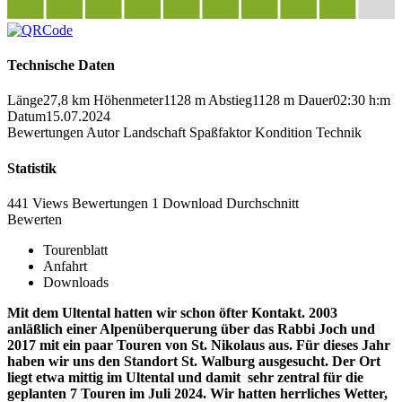
Technische Daten
Länge
27,8 km
Höhenmeter
1128 m
Abstieg
1128 m
Dauer
02:30 h:m
Datum
15.07.2024
Bewertungen
Autor
Landschaft
Spaßfaktor
Kondition
Technik
Statistik
441 Views
Bewertungen
1 Download
Durchschnitt
Bewerten
Tourenblatt
Anfahrt
Downloads
Mit dem Ultental hatten wir schon öfter Kontakt. 2003
anläßlich einer Alpenüberquerung über das Rabbi Joch und
2017 mit ein paar Touren von St. Nikolaus aus. Für dieses Jahr
haben wir uns den Standort St. Walburg ausgesucht. Der Ort
liegt etwa mittig im Ultental und damit sehr zentral für die
geplanten 7 Touren im Juli 2024. Wir hatten herrliches Wetter,