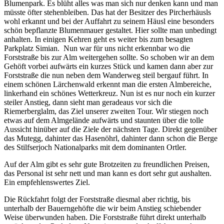
Blumenpark. Es blüht alles was man sich nur denken kann und man
müsste öfter stehenbleiben. Das hat der Besitzer des Pircherhäusls
wohl erkannt und bei der Auffahrt zu seinem Häusl eine besonders
schön bepflanzte Blumenmauer gestaltet. Hier sollte man unbedingt
anhalten. In einigen Kehren geht es weiter bis zum besagten
Parkplatz Simian. Nun war für uns nicht erkennbar wo die
Forststraße bis zur Alm weitergehen sollte. So schoben wir an dem
Gehöft vorbei aufwärts ein kurzes Stück und kamen dann aber zur
Forststraße die nun neben dem Wanderweg steil bergauf führt. In
einem schönen Lärchenwald erkennt man die ersten Almbereiche,
linkerhand ein schönes Wetterkreuz. Nun ist es nur noch ein kurzer
steiler Anstieg, dann sieht man geradeaus vor sich die
Riemerberglalm, das Ziel unserer zweiten Tour. Wir stiegen noch
etwas auf dem Almgelände aufwärts und staunten über die tolle
Aussicht hinüber auf die Ziele der nächsten Tage. Direkt gegenüber
das Mutegg, dahinter das Hasenöhrl, dahinter dann schon die Berge
des Stilfserjoch Nationalparks mit dem dominanten Ortler.
Auf der Alm gibt es sehr gute Brotzeiten zu freundlichen Preisen,
das Personal ist sehr nett und man kann es dort sehr gut aushalten.
Ein empfehlenswertes Ziel.
Die Rückfahrt folgt der Forststraße diesmal aber richtig, bis
unterhalb der Bauerngehöfte die wir beim Anstieg schiebender
Weise überwunden haben. Die Forststraße führt direkt unterhalb